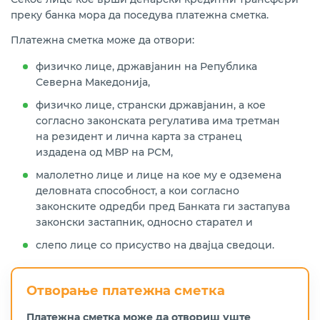
преку банка мора да поседува платежна сметка.
Платежна сметка може да отвори:
физичко лице, државјанин на Република
Северна Македонија,
физичко лице, странски државјанин, а кое
согласно законската регулатива има третман
на резидент и лична карта за странец
издадена од МВР на РСМ,
малолетно лице и лице на кое му е одземена
деловната способност, а кои согласно
законските одредби пред Банката ги застапува
законски застапник, односно старател и
слепо лице со присуство на двајца сведоци.
Отворање платежна сметка
Платежна сметка може да отвориш уште