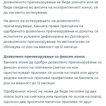
дозволеното пречекорување ќе биде укинато или ќе
биде сведено во висина на искористениот износ, сè
до неговото истекување.
На денот на истекувањето на дозволеното
пречекорување, Банката прави преоцена на
одобреното дозволено пречекорување и, доколку се
исполнети условите дефинирани во Договорот,
дозволеното пречекорување по автоматизам се
обновува со рок на важност од 12 месеци.
Дозволено пречекорување со фиксен износ
Банката може да одобри дозволено пречекорување со
фиксен износ на платежни сметки на кои
пристигнуваат приливи по основ на плата или други
редови месечни приливи прифатливи за Банката, со
рок на важност до 12 месеци.
Одобрениот износ не може да биде поголем од две
плати (кога на сметката има прилив по основ на плата),
односно два просечни месечни приливи по друг