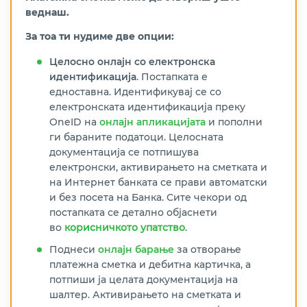
веднаш.
За тоа ти нудиме две опции:
Целосно онлајн со електронска
идентификација
. Постапката е
едноставна. Идентификувај се со
електронската идентификација преку
OneID на
онлајн апликацијата
и пополни
ги бараните податоци. Целосната
документација се потпишува
електронски, активирањето на сметката и
на Интернет банката се прави автоматски
и без посета на Банка. Сите чекори од
постапката се детално објаснети
во
корисничкото упатство
.
Поднеси
онлајн барање
за отворање
платежна сметка и дебитна картичка, а
потпиши ја целата документација на
шалтер. Активирањето на сметката и