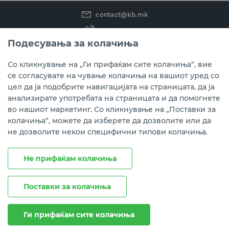
contact@kb.mk
(02) 3 296 800
Подесувања за колачиња
Instagram
LinkedIn
Youtube
Со кликнување на „Ги прифаќам сите колачиња“, вие
се согласувате на чување колачиња на вашиот уред со
Преземете ја мобилната апликација мБанка.
цел да ја подобрите навигацијата на страницата, да ја
анализирате употребата на страницата и да помогнете
во нашиот маркетинг. Со кликнување на „Поставки за
колачиња“, можете да изберете да дозволите или да
не дозволите некои специфични типови колачиња.
Не прифаќам колачиња
Поставки за колачиња
Правни напомени
Политика на приватност
Политика за колачиња
Ги прифаќам сите колачиња