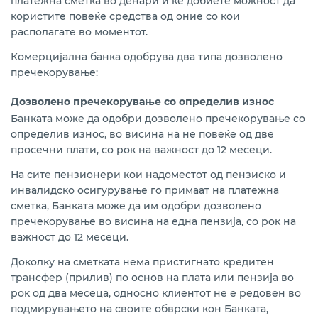
платежна сметка во денари и ќе добиете можност да
користите повеќе средства од оние со кои
располагате во моментот.
Комерцијална банка одобрува два типа дозволено
пречекорување:
Дозволено пречекорување со определив износ
Банката може да одобри дозволено пречекорување со
определив износ, во висина на не повеќе од две
просечни плати, со рок на важност до 12 месеци.
На сите пензионери кои надоместот од пензиско и
инвалидско осигурување го примаат на платежна
сметка, Банката може да им одобри дозволено
пречекорување во висина на една пензија, со рок на
важност до 12 месеци.
Доколку на сметката нема пристигнато кредитен
трансфер (прилив) по основ на плата или пензија во
рок од два месеца, односно клиентот не е редовен во
подмирувањето на своите обврски кон Банката,