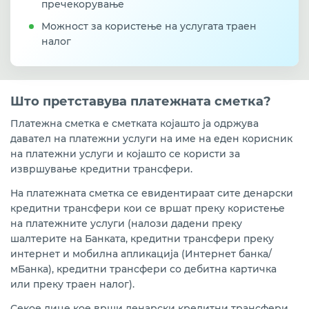
пречекорување
Можност за користење на услугата траен
налог
Што претставува платежната сметка?
Платежна сметка е сметката којашто ја одржува
давател на платежни услуги на име на еден корисник
на платежни услуги и којашто се користи за
извршување кредитни трансфери.
На платежната сметка се евидентираат сите денарски
кредитни трансфери кои се вршат преку користење
на платежните услуги (налози дадени преку
шалтерите на Банката, кредитни трансфери преку
интернет и мобилна апликација (Интернет банка/
мБанка), кредитни трансфери со дебитна картичка
или преку траен налог).
Секое лице кое врши денарски кредитни трансфери