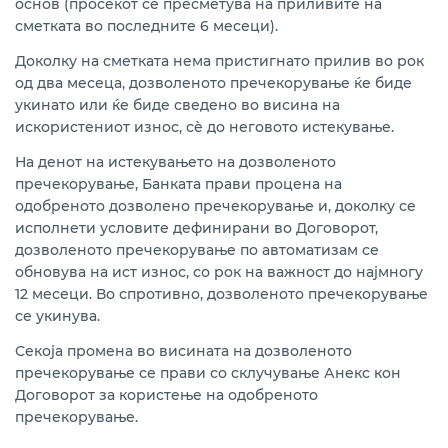
основ (просекот се пресметува на приливите на
сметката во последните 6 месеци).
Доколку на сметката нема пристигнато прилив во рок
од два месеца, дозволеното пречекорување ќе биде
укинато или ќе биде сведено во висина на
искористениот износ, сè до неговото истекување.
На денот на истекувањето на дозволеното
пречекорување, Банката прави процена на
одобреното дозволено пречекорување и, доколку се
исполнети условите дефинирани во Договорот,
дозволеното пречекорување по автоматизам се
обновува на ист износ, со рок на важност до најмногу
12 месеци. Во спротивно, дозволеното пречекорување
се укинува.
Секоја промена во висината на дозволеното
пречекорување се прави со склучување Анекс кон
Договорот за користење на одобреното
пречекорување.