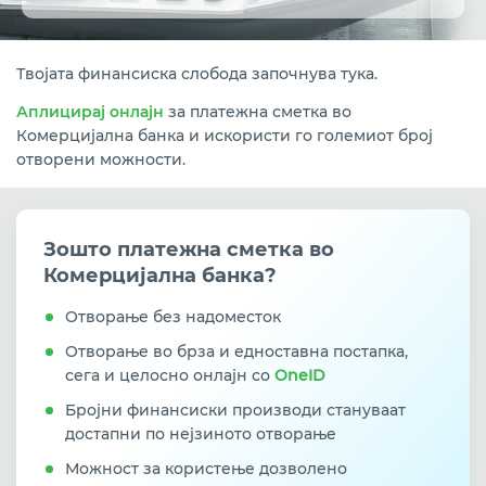
Твојата финансиска слобода започнува тука.
Аплицирај онлајн
за платежна сметка во
Комерцијална банка и искористи го големиот број
отворени можности.
Зошто платежна сметка
во
Комерцијална банка?
Отворање без надоместок
Отворање во брза и едноставна постапка,
сега и целосно онлајн со
OneID
Бројни финансиски производи стануваат
достапни по нејзиното отворање
Можност за користење дозволено