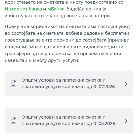
Користењето на сметката е многу поедноставно со
Интернет банка
и
мБанка
, бидејќи со нив ја
избегнувате потребата од посета на шалтери.
Преку нив корисникот на сметката има постојан увид
во состојбата на сметката, добива редовни бесплатни
известувања за сите промени во состoјбата (приливи
и одливи), може да ги врши сите видови кредитни
трансфери од својата сметка, да презема месечни
извештаи и многу други услуги.
Општи услови за платежна сметка и
платежни услуги кои важат од 01.07.2026
Општи услови за платежна сметка и
платежни услуги кои важат од 01.03.2026