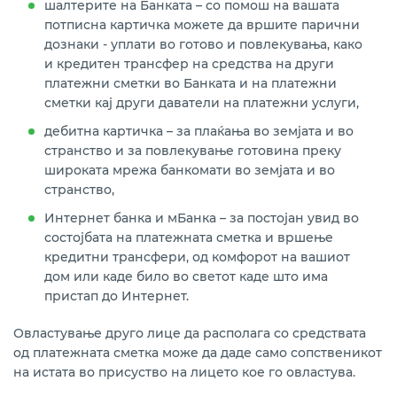
шалтерите на Банката – со помош на вашата
потписна картичка можете да вршите парични
дознаки - уплати во готово и повлекувања, како
и кредитен трансфер на средства на други
платежни сметки во Банката и на платежни
сметки кај други даватели на платежни услуги,
дебитна картичка – за плаќања во земјата и во
странство и за повлекување готовина преку
широката мрежа банкомати во земјата и во
странство,
Интернет банка и мБанка – за постојан увид во
состојбата на платежната сметка и вршење
кредитни трансфери, од комфорот на вашиот
дом или каде било во светот каде што има
пристап до Интернет.
Овластување друго лице да располага со средствата
од платежната сметка може да даде само сопственикот
на истата во присуство на лицето кое го овластува.