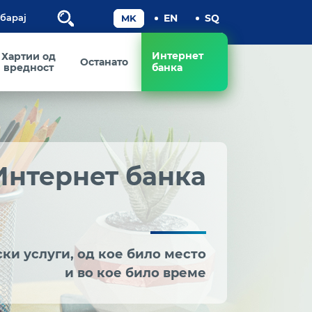
Пребарај
Интернет
Хартии од
Останато
вредност
банка
Интернет банка
ки услуги, од кое било место
и во кое било време