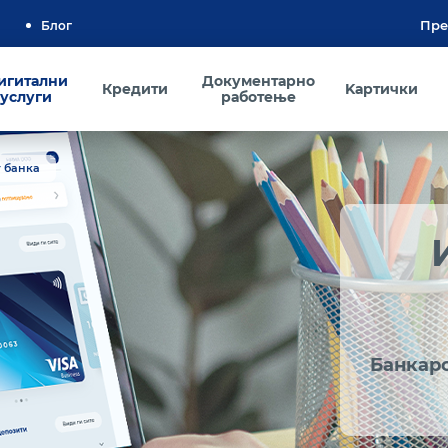
Блог
игитални
Документарно
Кредити
Kартички
услуги
работење
 банка
Банкарс