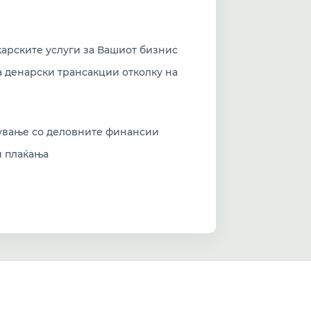
карските услуги за Вашиот бизнис
 денарски трансакции отколку на
вување со деловните финансии
и плаќања