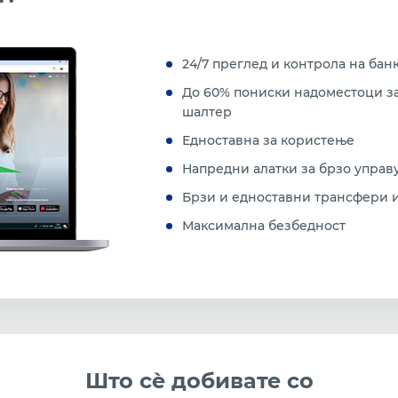
24/7 преглед и контрола на бан
До 60% пониски надоместоци за
шалтер
Едноставна за користење
Напредни алатки за брзо упра
Брзи и едноставни трансфери 
Максимална безбедност
Што сѐ добивате со