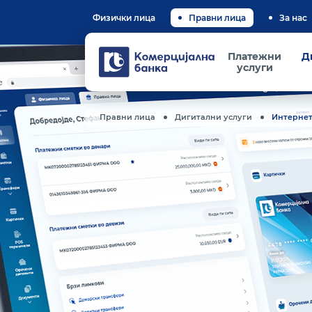
Физички лица
Правни лица
За нас
Комерцијална
Платежни
Д
банка
услуги
Правни лица
Дигитални услуги
Интернет