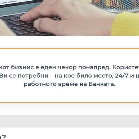
от бизнис е еден чекор понапред. Користe
Ви се потребни – на кое било место, 24/7 и
работното време на Банката
.
а?