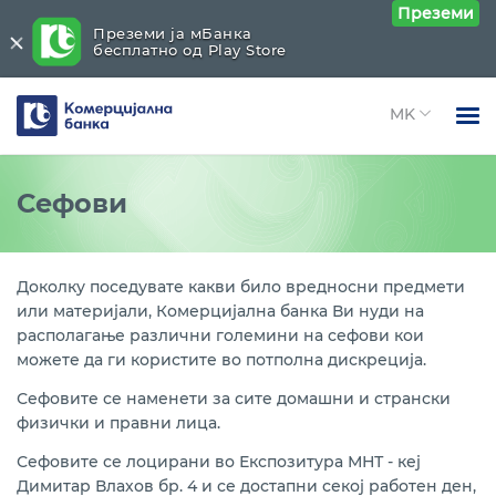
Преземи
Преземи ја мБанка
бесплатно од Play Store
Комерцијална
банка
Open 
Физички лица
Останато
Close submenu (Останато)
Сефови
Open 
Правни лица
Траен налог
Open 
За нас
Доколку поседувате какви било вредносни предмети
Депозити - денарски и девизни
или материјали, Комерцијална банка Ви нуди на
Open 
Блог
располагање различни големини на сефови кои
Осигурување
можете да ги користите во потполна дискреција.
Сефовите се наменети за сите домашни и странски
Сефови
физички и правни лица.
Продажба на златници
Сефовите се лоцирани во Експозитура МНТ - кеј
Димитар Влахов бр. 4 и се достапни секој работен ден,