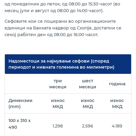
Продажба на удели во КБ Инвест
од понеделник до петок, од 08:00 до 15:30 часот (во
Open 
месец јули и август од 08:00 до 14:00 часот).
Нашата мрежа
Сефовите кои се лоцирани во организационите
единици на Банката надвор од Скопје, достапни се
Помош и поддршка
секој работен ден од 08:00 до 16:00 часот.
Надоместоци за најмување сефови (според
периодот и нивната големина во милиметри)
три
шест
година
месеци
месеци
Димензии
износ
износ
износ
(mm)
МКД
МКД
МКД
100 х 310 х
1.298
2.596
4.189
490