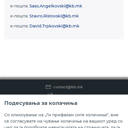
e-пошта:
Saso.Angelkovski@kb.mk
e-пошта:
Stavro.Ristovski@kb.mk
e-пошта:
David.Trpkovski@kb.mk
contact@kb.mk
(02) 3 296 800
Подесувања за колачиња
Instagram
LinkedIn
Youtube
Со кликнување на „Ги прифаќам сите колачиња“, вие
се согласувате на чување колачиња на вашиот уред со
Преземете ја мобилната апликација мБанкаКо.
цел да ја подобрите навигацијата на страницата, да ја