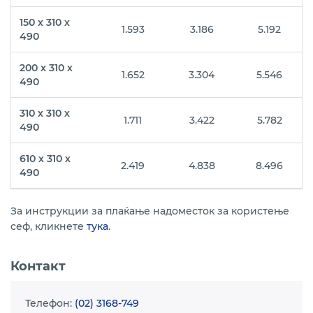
150 х 310 х
1.593
3.186
5.192
490
200 х 310 х
1.652
3.304
5.546
490
310 х 310 х
1.711
3.422
5.782
490
610 х 310 х
2.419
4.838
8.496
490
За инструкции за плаќање надоместок за користење
сеф, кликнете
тука
.
Контакт
Телефон:
(02) 3168-749