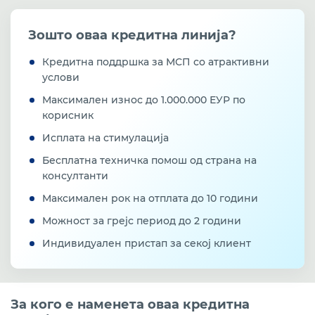
во земјоделството
Зошто оваа кредитна линија?
Проект кредитирање на МСП за отварање на нови
работни места, од средства на Агенција за
вработување на РСМ, а со посредство на РБСМ
Кредитна поддршка за МСП со атрактивни
услови
Кредити за агроиндустрискиот сектор
Максимален износ до 1.000.000 ЕУР по
поддржани од УСАИД
корисник
Програма за поддршка на конкурентноста на МСП
Исплата на стимулација
(SME-CSP) со бесплатна техничка поддршка и 15%
грант за кредитокорисниците, финансирана од
Бесплатна техничка помош од страна на
ЕУ и развиена од ЕБОР
консултанти
Максимален рок на отплата до 10 години
Кредитна линија од ЕИБ преку РБСМ за учество
во програмата за кредитирање на МСП и средно
Можност за грејс период до 2 години
пазарно капитализирани претпријатија VI
(закрепнување од КОВИД-19)
Индивидуален пристап за секој клиент
Кредитно-гарантна шема од Гарантен фонд преку
Развојна Банка на Северна Македонија (РБСМ)
За кого е наменета оваа кредитна
Програма за одржливо рестартирање на МСП