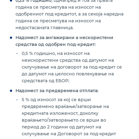
0,25 % годишно
, однапред и тоа за првата
година се пресметува на износот на
одобрениот под-кредитот, а за секоја наредна
година се пресметува на износот на
недостасаната главница.
Надомест за ангажирани а нескористени
средства од одобрен под-кредит:
0,5 % годишно, на износот на
неискористени средства од датумот на
склучување на договорот за под-кредит се
до датумот на целосно повлекување на
средствата од ЕБОР;
Надомест за предвремена отплата:
5 % од износот за кој се врши
предвремено враќање/затворање на
кредитната изложеност, доколку
враќањето/затворањето се врши во
период до 2 години од датумот на
склучување на Договорот за под-кредит