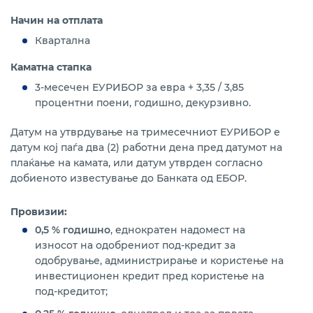
Начин на отплата
Квартална
Каматна стапка
3-месечен ЕУРИБОР за евра + 3,35 / 3,85
процентни поени, годишно, декурзивно.
Датум на утврдување на тримесечниот ЕУРИБОР е
датум кој паѓа два (2) работни дена пред датумот на
плаќање на камата, или датум утврден согласно
добиеното известување до Банката од ЕБОР.
Провизии:
0,5 % годишно
, еднократен надомест на
износот на одобрениот под-кредит за
одобрување, администрирање и користење на
инвестиционен кредит пред користење на
под-кредитот;