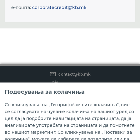
e-пошта:
corporatecredit@kb.mk
contact@kb.mk
(02) 3 296 800
Подесувања за колачиња
Instagram
LinkedIn
Youtube
Со кликнување на „Ги прифаќам сите колачиња“, вие
се согласувате на чување колачиња на вашиот уред со
Преземете ја мобилната апликација мБанкаКо.
цел да ја подобрите навигацијата на страницата, да ја
анализирате употребата на страницата и да помогнете
во нашиот маркетинг. Со кликнување на „Поставки за
колачиња“, можете да изберете да дозволите или да