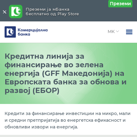
Преземи
Преземи ја мБанка
бесплатно од Play Store
Комерцијална
банка
Open 
Физички лица
Кредитни линии
Close submenu (Кредитни линии)
Кредитна линија зa
Open 
финансирање во зелена
Правни лица
Зелен финансиски фонд (GFF Македонија) на
енергија (GFF Македонија) на
ЕБОР
Open 
За нас
Европската банка за обнова и
Кредитна линија за финансирање на инвестиции
Open 
развој (ЕБОР)
Блог
и развој на приватни трговски друштва преку
РБСМ
Кредитна линија за кредитирање на развојот на
Кредити за финансирање инвестиции на микро, мали
микро, мали и средни претпријатија, поддршка на
и средни претпријатија во енергетска ефикасност и
извозот и за трајни обртни средства преку РБСМ
обновливи извори на енергија.
Кредити од ЗКДФ - проект за финансиски услуги