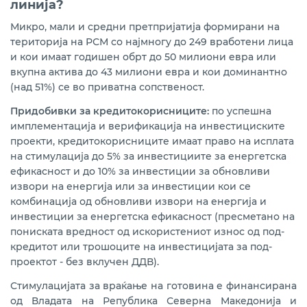
линија?
финансирана од ЕБОР со бесплатна техничка
поддршка и исплата на 15 % грант финансиски
Микро, мали и средни претпријатија формирани на
поддржан од донаторите Норвешка, Луксембург и
САД
територија на РСМ со најмногу до 249 вработени лица
и кои имаат годишен обрт до 50 милиони евра или
вкупна актива до 43 милиони евра и кои доминантно
Програма за субвенционирање камата по кредити
од компании кои ја реинвестираат добивката
(над 51%) се во приватна сопственост.
реализирана со РБСМ
Придобивки за кредитокорисниците:
по успешна
имплементација и верификација на инвестициските
Kредитна линија ЕИБ VII- кредитирање на МСП,
средно пазарно капитализирани претпријатија и
проекти, кредитокорисниците имаат право на исплата
зелена транзиција
на стимулација до 5% за инвестициите за енергетска
ефикасност и до 10% за инвестиции за обновливи
извори на енергија или за инвестиции кои се
комбинација од обновливи извори на енергија и
инвестиции за енергетска ефикасност (пресметано на
пониската вредност од искористениот износ од под-
кредитот или трошоците на инвестицијата за под-
проектот - без вклучен ДДВ).
Стимулацијата за враќање на готовина е финансирана
од Владата на Република Северна Македонија и