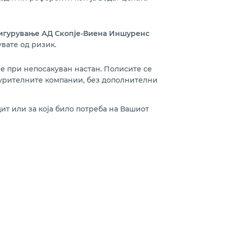
гурување АД Скопје-Виена Иншуренс
вате од ризик.
е при непосакуван настан. Полисите се
игурителните компании, без дополнителни
ит или за која било потреба на Вашиот