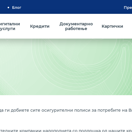
Блог
игитални
Документарно
Кредити
Kартички
услуги
работење
да ги добиете сите осигурителни полиси за потребите на 
рителните компании надополнета со поддршка од нашите кр