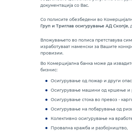
документација со Вас.
Со полисите обезбедени во Комерцијал
Груп и Триглав осигурување АД Скопје
,
Вложувањето во полиса претставува сим
изработуваат наменски за Вашите конкре
провизии.
Во Комерцијална банка може да извадите
бизнис:
Осигурување од пожар и други опас
Осигурување машини од кршење и 
Осигурување стока во превоз - карг
Осигурување на побарувања од ризи
Колективно осигурување на вработ
Провална кражба и разбојништво,