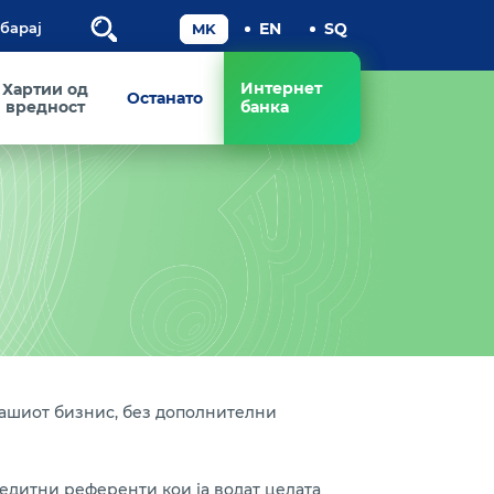
Пребарај
Интернет
Хартии од
Останато
вредност
банка
Вашиот бизнис, без дополнителни
едитни референти кои ја водат целата