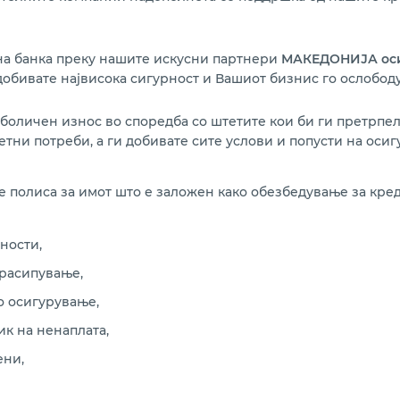
на банка преку нашите искусни партнери
МАКЕДОНИЈА оси
 добивате највисока сигурност и Вашиот бизнис го ослободу
боличен износ во споредба со штетите кои би ги претрпел
тни потреби, а ги добивате сите услови и попусти на ос
 полиса за имот што е заложен како обезбедување за кред
ности,
расипување,
о осигурување,
к на ненаплата,
ени,