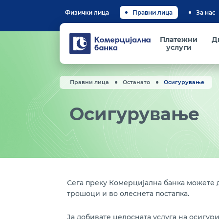
Физички лица
Правни лица
За нас
Комерцијална
Платежни
Д
банка
услуги
Правни лица
Останато
Осигурување
Осигурување
Сега преку Комерцијална банка можете 
трошоци и во олеснета постапка.
Ја добивате целосната услуга на осигу