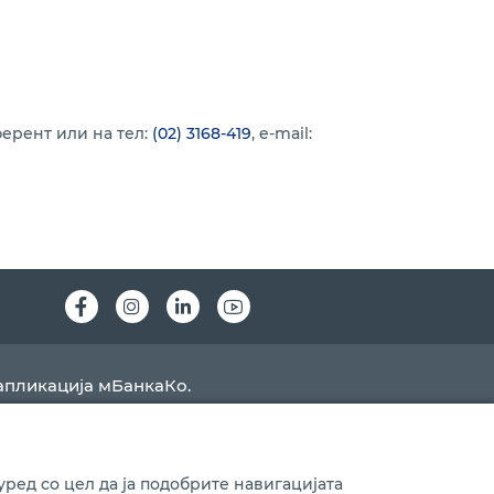
ерент или на тел:
(02) 3168-419
, e-mail:
Instagram
LinkedIn
Youtube
апликација мБанкаКо.
ред со цел да ја подобрите навигацијата