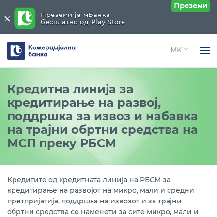
Преземи
Преземи ја мБанка
бесплатно од Play Store
Комерцијална
банка
Open 
Физички лица
Кредитни линии
Close submenu (Кредитни линии)
Кредитна линија за
Open 
кредитирање на развој,
Правни лица
Зелен финансиски фонд (GFF Македонија) на
поддршка за извоз и набавка
ЕБОР
Open 
За нас
на трајни обртни средства на
Кредитна линија за финансирање на инвестиции
Open 
МСП преку РБСМ
Блог
и развој на приватни трговски друштва преку
РБСМ
Кредитна линија за кредитирање на развојот на
Кредитите од кредитната линија на РБСМ за
микро, мали и средни претпријатија, поддршка на
кредитирање на развојот на микро, мали и средни
извозот и за трајни обртни средства преку РБСМ
претпријатија, поддршка на извозот и за трајни
обртни средства се наменети за сите микро, мали и
Кредити од ЗКДФ - проект за финансиски услуги