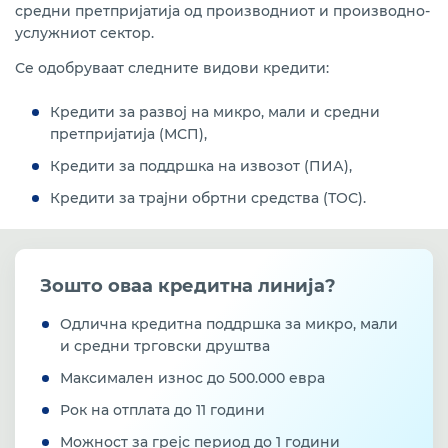
во земјоделството
средни претпријатија од производниот и производно-
услужниот сектор.
Проект кредитирање на МСП за отварање на нови
Се одобруваат следните видови кредити:
работни места, од средства на Агенција за
вработување на РСМ, а со посредство на РБСМ
Кредити за развој на микро, мали и средни
Кредити за агроиндустрискиот сектор
претпријатија (МСП),
поддржани од УСАИД
Кредити за поддршка на извозот (ПИА),
Програма за поддршка на конкурентноста на МСП
Кредити за трајни обртни средства (ТОС).
(SME-CSP) со бесплатна техничка поддршка и 15%
грант за кредитокорисниците, финансирана од
ЕУ и развиена од ЕБОР
Зошто оваа кредитна линија?
Кредитна линија од ЕИБ преку РБСМ за учество
во програмата за кредитирање на МСП и средно
пазарно капитализирани претпријатија VI
Одлична кредитна поддршка за микро, мали
(закрепнување од КОВИД-19)
и средни трговски друштва
Максимален износ до 500.000 евра
Кредитно-гарантна шема од Гарантен фонд преку
Развојна Банка на Северна Македонија (РБСМ)
Рок на отплата до 11 години
Можност за грејс период до 1 години
Програма за одржливо рестартирање на МСП