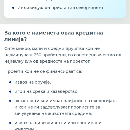
финансирана од ЕБОР со бесплатна техничка
Индивидуален пристап за секој клиент
поддршка и исплата на 15 % грант финансиски
поддржан од донаторите Норвешка, Луксембург и
САД
Програма за субвенционирање камата по кредити
За кого е наменета оваа кредитна
од компании кои ја реинвестираат добивката
линија?
реализирана со РБСМ
Сите микро, мали и средни друштва кои не
Kредитна линија ЕИБ VII- кредитирање на МСП,
надминуваат 250 вработени, со сопствено учество од
средно пазарно капитализирани претпријатија и
најмалку 15% од вредноста на проектот.
зелена транзиција
Проекти кои не се финансираат се:
извоз на оружје,
игри на среќа и хазадерство,
активности кои имаат влијание на екологијата
и кои не ги задоволуваат прописите за
зачувување на животната средина,
извоз на диви животни или клонирани
животни,