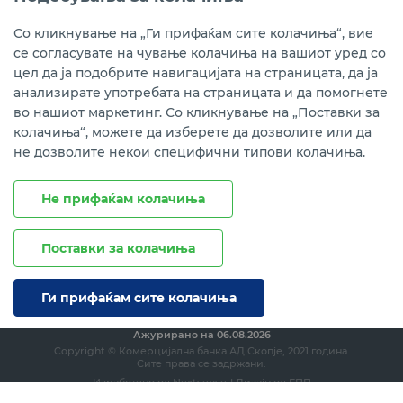
Instagram
LinkedIn
Youtube
Со кликнување на „Ги прифаќам сите колачиња“, вие
се согласувате на чување колачиња на вашиот уред со
Преземете ја мобилната апликација мБанкаКо.
цел да ја подобрите навигацијата на страницата, да ја
анализирате употребата на страницата и да помогнете
во нашиот маркетинг. Со кликнување на „Поставки за
колачиња“, можете да изберете да дозволите или да
не дозволите некои специфични типови колачиња.
Не прифаќам колачиња
Поставки за колачиња
Правни напомени
Политика на приватност
Политика за колачиња
Ги прифаќам сите колачиња
Ажурирано на
06.08.2026
Copyright © Комерцијална банка АД Скопје, 2021 година.
Сите права се задржани.
Изработено од
Nextsense
| Дизајн од
ЕПП