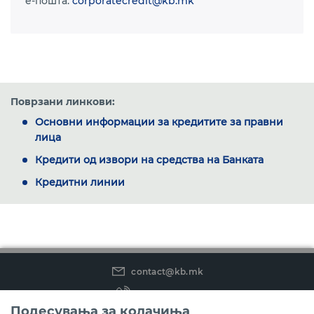
e-пошта:
corporatecredit@kb.mk
Поврзани линкови:
Основни информации за кредитите за правни
лица
Кредити од извори на средства на Банката
Кредитни линии
contact@kb.mk
(02) 3 296 800
Подесувања за колачиња