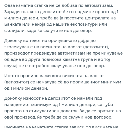
Оваа каматна стапка не се добива по автоматизам.
Заради тоа, кога депозитот ќе го надмине прагот од 1
милион денари, треба да ја посетите централата на
Банката или некоја од нашите експозитури или
филијали, каде ќе склучите нов договор.
Доколку во текот на орочувањето дојде до
зголемување на висината на влогот (депозитот),
производот предвидува автоматизам на преминување
од една во друга повисока каматна група и во тој
случај не е потребно склучување нов договор.
Истото правило важи кога висината на влогот
(депозитот) се намалува сè до пропишаниот минимум
од 1 милион денари.
Доколку износот на депозитот се намали под
наведениот минимум од 1 милион денари, се губи
правото на стимулативен додаток. За да се вратите на
овој производ, ќе треба да се склучи нов договор.
Висината на каматната стапка зависи од висината на