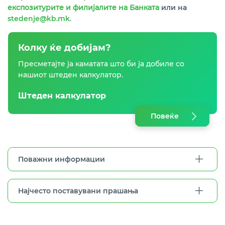
експозитурите и филијалите на Банката
или на
stedenje@kb.mk
.
Колку ќе добијам?
Пресметајте ја каматата што би ја добиле со
нашиот штеден калкулатор.
Штеден калкулатор
Повеќе
Поважни информации
Најчесто поставувани прашања