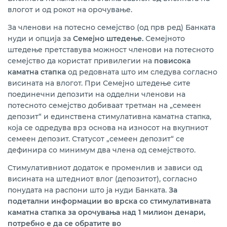
влогот и од рокот на орочување.
За членови на потесно семејство (од прв ред) Банката
нуди и опција за
Семејно штедење.
Семејното
штедење претставува можност членови на потесното
семејство да користат привилегии на
повисока
каматна стапка
од редовната што им следува согласно
висината на влогот. При Семејно штедење сите
поединечни депозити на одделни членови на
потесното семејство добиваат третман на „семеен
депозит“ и единствена стимулативна каматна стапка,
која се одредува врз основа на износот на вкупниот
семеен депозит. Статусот „семеен депозит“ се
дефинира со минимум два члена од семејството.
Стимулативниот додаток е променлив и зависи од
висината на штедниот влог (депозитот), согласно
понудата на распони што ја нуди Банката.
За
подетални информации во врска со стимулативната
каматна стапка за орочувања над 1 милион денари,
потребно е да се обратите во