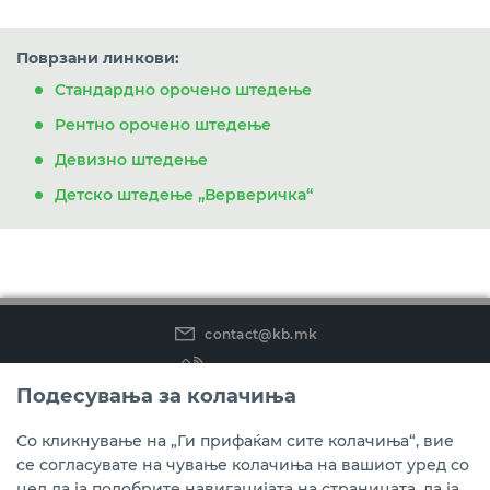
Поврзани линкови:
Стандардно орочено штедење
Рентно орочено штедење
Девизно штедење
Детско штедење „Верверичка“
contact@kb.mk
(02) 3 296 800
Подесувања за колачиња
Instagram
LinkedIn
Youtube
Со кликнување на „Ги прифаќам сите колачиња“, вие
се согласувате на чување колачиња на вашиот уред со
Преземете ја мобилната апликација мБанка.
цел да ја подобрите навигацијата на страницата, да ја