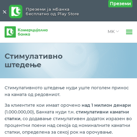
Преземи
Преземи ја мБанка
бесплатно од Play Store
Комерцијална
банка
Open 
Физички лица
Денарско
Close submenu (Денарско)
Стимулативно
Open 
штедење
Правни лица
Стандардно орочено штедење
Open 
За нас
Рентно орочено штедење
Open 
Стимулативното штедење нуди уште поголем принос
Блог
на камата од редовниот.
НОВО: Орочен депозит на 25 или 40 месеци
За клиентите кои имаат орочено
над 1 милион денари
Стимулативно штедење
(1.000.000,00), Банката нуди т.н.
стимулативни каматни
стапки
, со додавање стимулативен додаток изразен во
Каматни стапки
процентни поени над секоја од номиналните каматни
стапки, определена за секој рок на орочување.