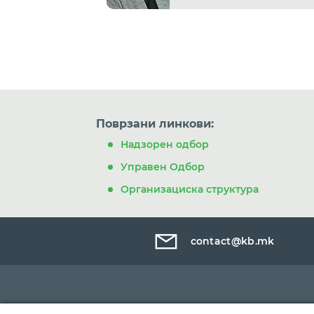
Поврзани линкови:
Надзорен одбор
Управен Одбор
Организациска структура
contact@kb.mk