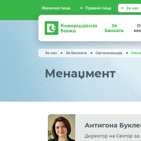
Физички лица
Правни лица
За нас
Комерцијална
За
О
банка
Банката
ин
За нас
За Банката
Организација
Мен
Менаџмент
Антигона Букле
Директор на Сектор за