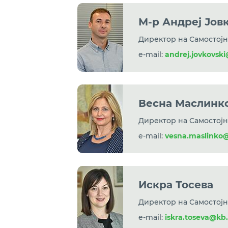
М-р Андреј Јов
Директор на Самостојн
e-mail:
andrej.jovkovsk
Весна Маслинк
Директор на Самостојн
e-mail:
vesna.maslinko
Искра Тосева
Директор на Самостојн
e-mail:
iskra.toseva@kb