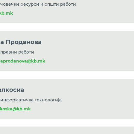
 човечки ресурси и општи работи
kb.mk
ва Проданова
 правни работи
ovaprodanova@kb.mk
алкоска
 информатичка технологија
alkoska@kb.mk