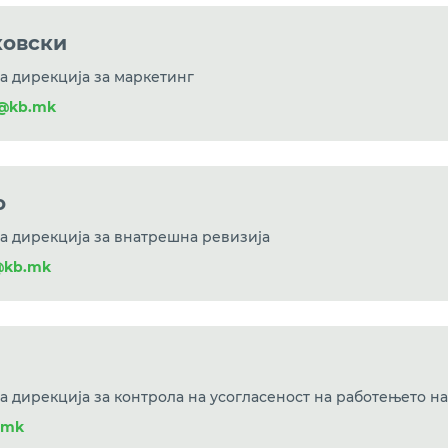
ковски
а дирекција за маркетинг
i@kb.mk
о
а дирекција за внатрешна ревизија
@kb.mk
а дирекција за контрола на усогласеност на работењето н
.mk