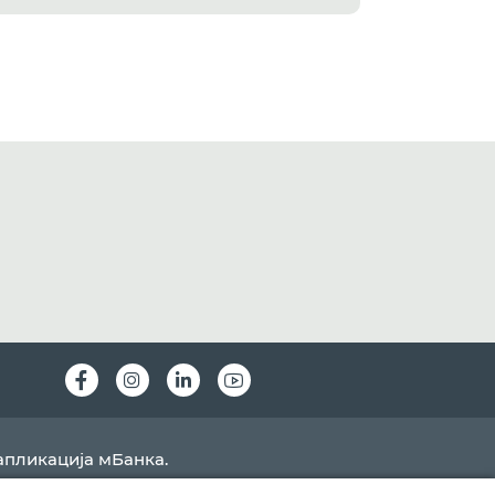
Instagram
LinkedIn
Youtube
апликација мБанка.