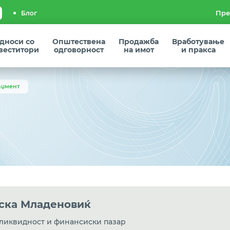
Блог
дноси со
Општествена
Продажба
Вработување
веститори
одговорност
на имот
и пракса
аџмент
ска Младеновиќ
 ликвидност и финансиски пазар