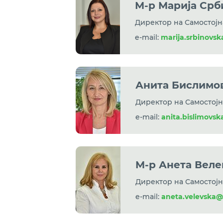
М-р Марија Срб
Директор на Самостојн
e-mail:
marija.srbinovs
Анита Бислимо
Директор на Самостојн
e-mail:
anita.bislimovs
М-р Анета Веле
Директор на Самостојн
e-mail:
aneta.velevska