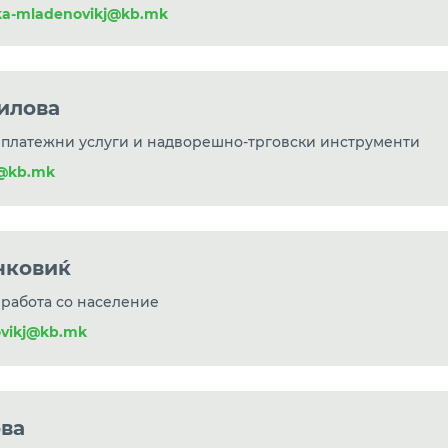
ka-mladenovikj@kb.mk
илова
а платежни услуги и надворешно-трговски инструменти
a@kb.mk
нковиќ
 работа со население
ovikj@kb.mk
ва