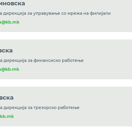
иновска
а дирекција за управување со мрежа на филијали
ka@kb.mk
вска
а дирекција за финансиско работење
ka@kb.mk
вска
а дирекција за трезорско работење
@kb.mk