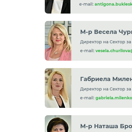
e-mail:
antigona.bukles
М-р Весела Чур
Директор на Сектор з
e-mail:
vesela.churilov
Габриела Миле
Директор на Сектор за
e-mail:
gabriela.milenk
М-р Наташа Бро