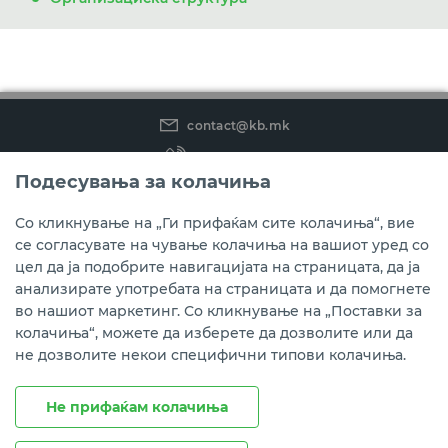
contact@kb.mk
(02) 3 296 800
Подесувања за колачиња
Instagram
LinkedIn
Youtube
Со кликнување на „Ги прифаќам сите колачиња“, вие
се согласувате на чување колачиња на вашиот уред со
Преземете ја мобилната апликација мБанка.
цел да ја подобрите навигацијата на страницата, да ја
анализирате употребата на страницата и да помогнете
во нашиот маркетинг. Со кликнување на „Поставки за
колачиња“, можете да изберете да дозволите или да
не дозволите некои специфични типови колачиња.
Не прифаќам колачиња