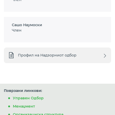
Сашо Наумоски
Член
Профил на Надзорниот одбор
Поврзани линкови:
Управен Одбор
Менаџмент
Организациска структура