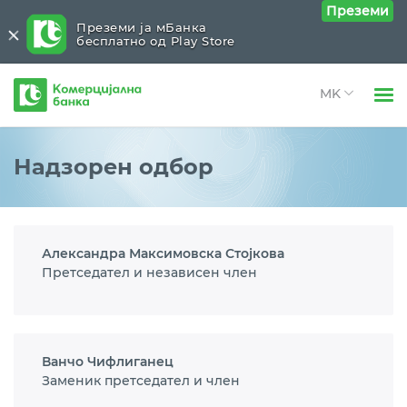
Преземи
Преземи ја мБанка
бесплатно од Play Store
Комерцијална
банка
Open 
Физички лица
Организација
Close submenu (Организација)
Надзорен одбор
Open 
Правни лица
Надзорен одбор
Open 
За нас
Управен одбор
Александра Максимовска Стојкова
Open 
Блог
Претседател и независен член
Менаџмент
Организациска структура
Ванчо Чифлиганец
Заменик претседател и член