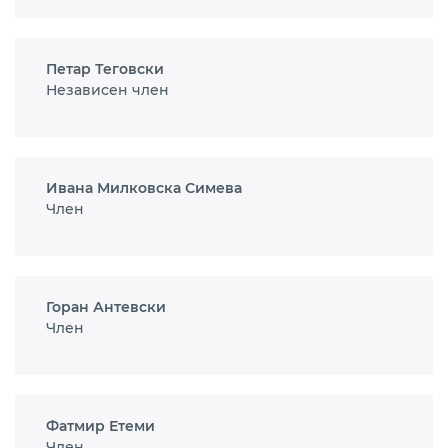
Петар Теговски
Независен член
Ивана Милковска Симева
Член
Горан Антевски
Член
Фатмир Етеми
Член