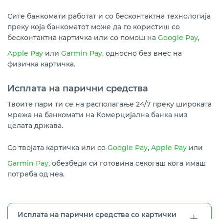
Сите банкомати работат и со бесконтактна технологија
преку која банкоматот може да го користиш со
бесконтактна картичка или со помош на
Google Pay
,
Apple Pay
или
Garmin Pay
, односно без внес на
физичка картичка.
Исплата на парични средства
Твоите пари ти се на располагање 24/7 преку широката
мрежа на банкомати на Комерцијална банка низ
целата држава.
Со твојата картичка или со
Google Pay
,
Apple Pay
или
Garmin Pay
, обезбеди си готовина секогаш кога имаш
потреба од неа.
Исплата на парични средства со картички