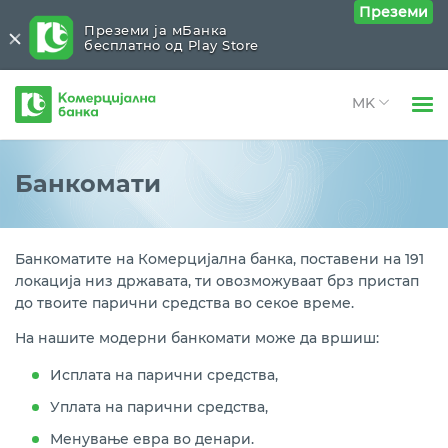
Преземи
Преземи ја мБанка
бесплатно од Play Store
Комерцијална
банка
Open 
Физички лица
Нашата мрежа
Close submenu (Нашата мрежа)
Банкомати
Open 
Правни лица
Филијали и експозитури
Open 
За нас
Банкоматите на Комерцијална банка, поставени на 191
Банкомати
локација низ државата, ти овозможуваат брз пристап
Open 
Блог
до твоите парични средства во секое време.
Дигитални киосци
На нашите модерни банкомати може да вршиш:
Локации на Банката
Исплата на парични средства,
Уплата на парични средства,
Менување евра во денари.