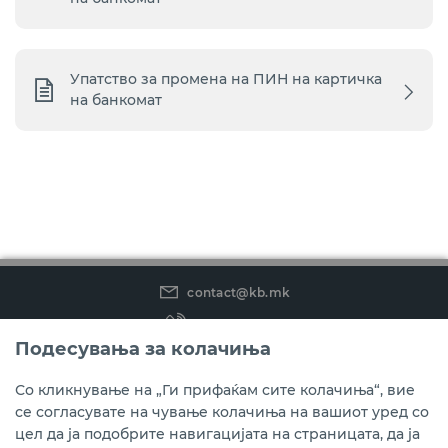
Упатство за промена на ПИН на картичка
на банкомат
contact@kb.mk
(02) 3 296 800
Подесувања за колачиња
Instagram
LinkedIn
Youtube
Со кликнување на „Ги прифаќам сите колачиња“, вие
се согласувате на чување колачиња на вашиот уред со
Преземете ја мобилната апликација мБанка.
цел да ја подобрите навигацијата на страницата, да ја