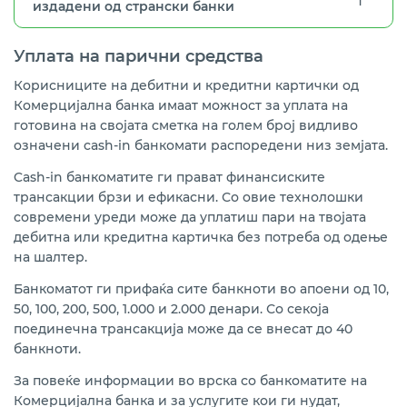
издадени од странски банки
Уплата на парични средства
Корисниците на дебитни и кредитни картички од
Комерцијална банка имаат можност за уплата на
готовина на својата сметка на голем број видливо
означени cash-in банкомати распоредени низ земјата.
Cash-in банкоматите ги прават финансиските
трансакции брзи и ефикасни. Со овие технолошки
современи уреди може да уплатиш пари на твојата
дебитна или кредитна картичка без потреба од одење
на шалтер.
Банкоматот ги прифаќа сите банкноти во апоени од 10,
50, 100, 200, 500, 1.000 и 2.000 денари. Со секоја
поединечна трансакција може да се внесат до 40
банкноти.
За повеќе информации во врска со банкоматите на
Комерцијална банка и за услугите кои ги нудат,