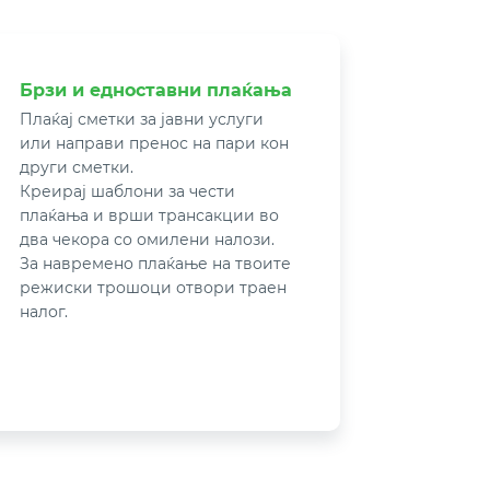
Брзи и едноставни плаќања
Плаќај сметки за јавни услуги
или направи пренос на пари кон
други сметки.
Креирај шаблони за чести
плаќања и врши трансакции во
два чекора со омилени налози.
За навремено плаќање на твоите
режиски трошоци отвори траен
налог.