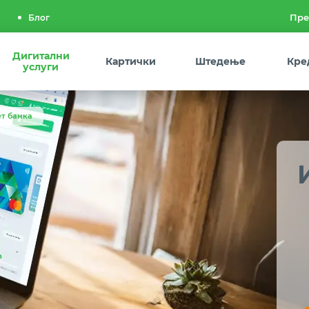
Блог
Дигитални
Картички
Штедење
Кре
услуги
т банка