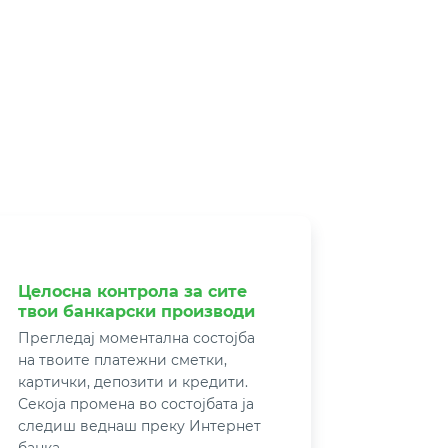
Целосна контрола за сите
твои банкарски производи
Прегледај моментална состојба
на твоите платежни сметки,
картички, депозити и кредити.
Секоја промена во состојбата ја
следиш веднаш преку Интернет
банка.