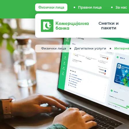
Физички лица
Правни лица
За нас
Комерцијална
Сметки и
банка
пакети
Физички лица
Дигитални услуги
Интерне