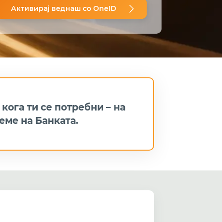
Активирај веднаш со OneID
кога ти се потребни – на
еме на Банката.