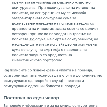
премијата ќе уплаќаш за класично животно
осигурување.
При доживување на истекот на
полисата, на осигуреникот му се исплаќа
загарантираната осигурена сума за
доживување наведена на полисата заедно со
вредноста на инвестициската сметка со целиот
остварен принос во периодот на траење на
полисата.
Во
случај на смрт на осигуреникот, на
наследниците им се исплаќа двојна осигурена
сума во случај на смрт која е наведена на
полисата заедно со вредноста на
инвестициското портфолио.
Кај полисите со повеќекратни уплати на премија,
осигуреникот има можност да вклучи и дополнително
осигурување од несреќен случај – незгода и
осигурување од тешки болести и повреди.
Постапка во еден чекор
За повеќе информации и за да купиш осигурителна