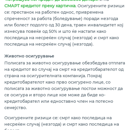
СМАРТ кредитот преку картичка
. Осигурените ризици
се: престанок на работен однос, привремена
спреченост за работа (боледување) поради незгода
или болест подолго од 30 дена, траен инвалидитет кој
изнесува повеќе од 50% и што ќе настапи како
последица на несреќен случај (незгода) и смрт како
последица на несреќен случај (незгода).
Животно осигурување
Полисата за животно осигурување обезбедува отплата
на кредитот во случај на смрт на кредитобарателот од
страна на осигурителната компанија. Покрај
кредитобарателот како прво осигурено лице, со
полисата за животно осигурување постои можност да
се осигура и второ лице кое може да биде ко-
кредитобарател или едноставно член на потесно
семејство.
Осигурените ризици се: смрт како последица на
несреќен случај (незгода) и смрт како последица на