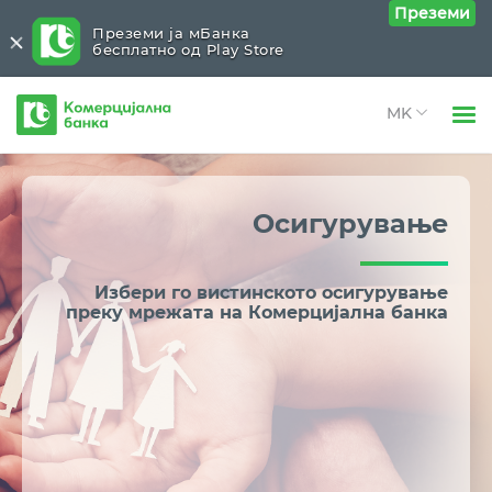
Преземи
Преземи ја мБанка
бесплатно од Play Store
Комерцијална
банка
Open 
Физички лица
Останато
Close submenu (Останато)
Open 
Осигурување
Open 
Правни лица
Хартии од вредност
Open 
За нас
Избери го вистинското осигурување
Продажба на удели во КБ Инвест
преку мрежата на Комерцијална банка
Open 
Open 
Блог
Нашата мрежа
Траен налог
Курсна листа