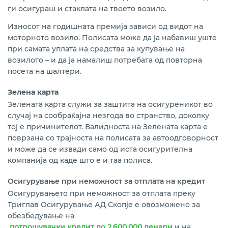
ги осигураш и стаклата на твоето возило.
Износот на годишната премија зависи од видот на
моторното возило. Полисата може да ја набавиш уште
при самата уплата на средства за купување на
возилото – и да ја намалиш потребата од повторна
посета на шалтери.
Зелена карта
Зелената карта служи за заштита на осигуреникот во
случај на сообраќајна незгода во странство, доколку
тој е причинителот. Валидноста на Зелената карта е
поврзана со трајноста на полисата за автоодговорност
и може да се извади само од иста осигурителна
компанија од каде што е и таа полиса.
Осигурување при неможност за отплата на кредит
Осигурувањето при неможност за отплата преку
Триглав Осигурување АД Скопје е овозможено за
обезбедување на
потрошувачки кредит до 2.600.000 денари
и на