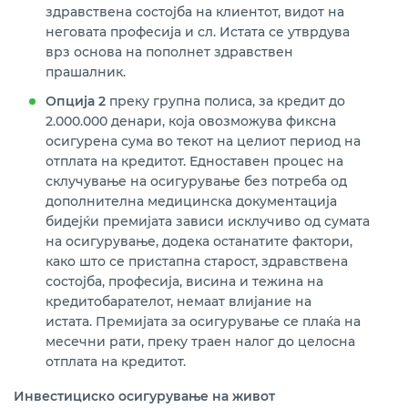
здравствена состојба на клиентот, видот на
неговата професија и сл. Истата се утврдува
врз основа на пополнет здравствен
прашалник.
Опција 2
преку групна полиса, за кредит до
2.000.000 денари, која овозможува фиксна
осигурена сума во текот на целиот период на
отплата на кредитот. Едноставен процес на
склучување на осигурување без потреба од
дополнителна медицинска документација
бидејќи премијата зависи исклучиво од сумата
на осигурување, додека останатите фактори,
како што се пристапна старост, здравствена
состојба, професија, висина и тежина на
кредитобарателот, немаат влијание на
истата. Премијата за осигурување се плаќа на
месечни рати, преку траен налог до целосна
отплата на кредитот.
Инвестициско осигурување на живот