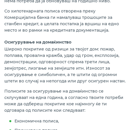
нема потреба да ја обновуваш на годишно ниво.
Со хипотекарната полиса отворена преку
Комерцијална банка ги намалуваш трошоците за
станбен кредит, а целата постапка ја вршиш на едно
место и во рамки на кредитната документација.
Осигурување на домаќинство
Широко покритие од ризици за твојот дом: пожар,
поплава, провална кражба, удар од гром, експлозија,
демонстрации, одговорност спрема трети лица,
земјотрес, лизгање на земјиште итн. Износот за
осигурување е симболичен, а те штити од огромни
штети во случај на непогода или друг осигурен настан.
Полисите за осигурување на домаќинство се
склучуваат на една година, а согласно твоите потреби
може да одбереш покритие кое најмногу ќе ти
одговара од полисите кои следуваат:
Економична полиса,