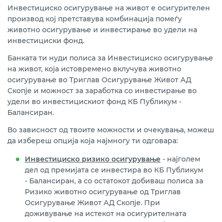
Инвестициско осигурување на живот е осигурителен
производ кој претставува комбинација помеѓу
животно осигурување и инвестирање во удели на
инвестициски фонд.
Банката ти нуди полиса за Инвестициско осигурување
на живот, која истовремено вклучува животно
осигурување во Триглав Осигурување Живот АД
Скопје и можност за заработка со инвестирање во
удели во инвестицискиот фонд КБ Публикум -
Балансиран.
Во зависност од твоите можности и очекувања, можеш
да избереш опција која најмногу ти одговара:
Инвестициско ризико осигурување
- најголем
дел од премијата се инвестира во КБ Публикум
- Балансиран, а со остатокот добиваш полиса за
Ризико животно осигурување од Триглав
Осигурување Живот АД Скопје.
При
доживување на истекот на осигурителната