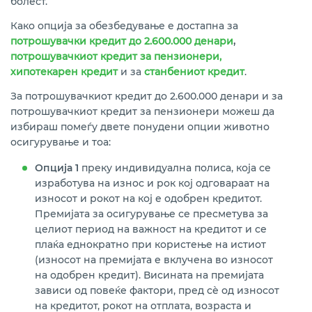
болест.
Како опција за обезбедување е достапна за
потрошувачки кредит до 2.600.000 денари
,
потрошувачкиот кредит за пензионери,
хипотекарен кредит
и за
станбениот кредит
.
За потрошувачкиот кредит до 2.600.000 денари и за
потрошувачкиот кредит за пензионери можеш да
избираш помеѓу двете понудени опции животно
осигурување и тоа:
Опција 1
преку индивидуална полиса, која се
изработува на износ и рок кој одговараат на
износот и рокот на кој е одобрен кредитот.
Премијата за осигурување се пресметува за
целиот период на важност на кредитот и се
плаќа еднократно при користење на истиот
(износот на премијата е вклучена во износот
на одобрен кредит). Висината на премијата
зависи од повеќе фактори, пред сѐ од износот
на кредитот, рокот на отплата, возраста и