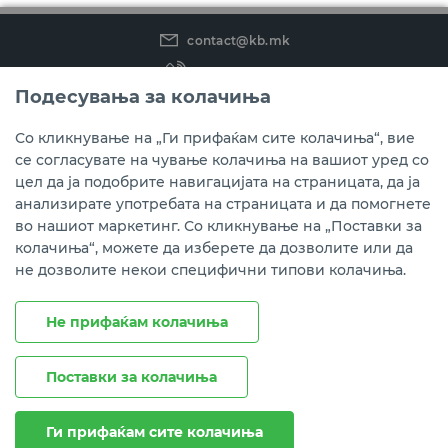
contact@kb.mk
(02) 3 296 800
Подесувања за колачиња
Instagram
LinkedIn
Youtube
Со кликнување на „Ги прифаќам сите колачиња“, вие
се согласувате на чување колачиња на вашиот уред со
Преземете ја мобилната апликација мБанка.
цел да ја подобрите навигацијата на страницата, да ја
анализирате употребата на страницата и да помогнете
во нашиот маркетинг. Со кликнување на „Поставки за
колачиња“, можете да изберете да дозволите или да
не дозволите некои специфични типови колачиња.
Не прифаќам колачиња
Поставки за колачиња
Правни напомени
Политика на приватност
Политика за колачиња
Ги прифаќам сите колачиња