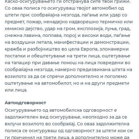
Каско-осигурувањето ги отстранува сите твои грижи.
Со оваа полиса го осигуруваш твојот автомобил од
штети при: сообраќајна незгода, паѓање или удар со
предмет, пожар, ненадејно надворешно термичко или
хемиско дејство, удар на гром, експлозија, луња, град,
снежна лавина, поплава, порој и високи води, паѓање
на воздушни летала, манифестации и демонстрации,
кражба и разбојништво во цела Европа, злонамерни
постапки и обештетување на трети лица, оштетување
на тапацир при давање помош на лица повредени во
сообраќајна незгода, намерно предизвикана штета на
возилото за да се спречи дополнително и поголемо
оштетување на автомобилот, но и на други предмети
или лица.
Автоодговорност
Осигурувањето од автомобилска одговорност е
задолжителен вид осигурување, неопходно за да се
вклучи возилото во сообраќај. Со оваа задолжителна
полиса се осигуруваш од одговорност за штети кои си
ги причинил на трети лица, а дополнително може да