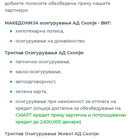
добиете полисите обезбедени преку нашите
партнери:
МАКЕДОНИЈА осигурување АД Скопје - ВИГ:
хипотекарна полиса,
осигурување на домаќинство.
Триглав Oсигурување АД Скопје:
патничко осигурување,
каско-осигурување,
автоодговорност,
зелена карта,
осигурување при неможност за отплата на
кредит (опција достапна за обезбедување на
СМАРТ кредит преку картичка
и
потрошувачки
кредит до 2.600.000 денари
)
Триглав
O
сигурување Живот АД Скопје: