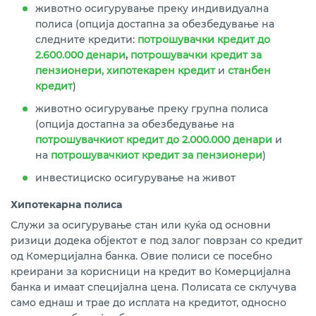
животно осигурување преку индивидуална
полиса (опција достапна за обезбедување на
следните кредити:
потрошувачки кредит до
2.600.000 денари
,
потрошувачки кредит за
пензионери,
хипотекарен кредит
и
станбен
кредит
)
животно осигурување преку групна полиса
(опција достапна за обезбедување на
потрошувачкиот кредит до 2.000.000 денари
и
на
потрошувачкиот кредит за пензионери
)
инвестициско осигурување на живот
Хипотекарна полиса
Служи за осигурување стан или куќа од основни
ризици додека објектот е под залог поврзан со кредит
од Комерцијална банка. Овие полиси се посебно
креирани за корисници на кредит во Комерцијална
банка и имаат специјална цена. Полисата се склучува
само еднаш и трае до исплата на кредитот, односно