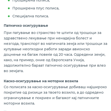
Проширена полиса,
Проширена плус полиса,
Специјална полиса.
Патничко осигурување
При патување во странство те штити од трошоци за
здравствено лекување при ненадејна болест и
незгода, транспорт во матичната земја или трошоци за
купување неопходни работи заради авионско
доцнење на багаж повеќе од 20 часа.
Одредени земји,
како, на пример, оние од Европската Унија,
задолжително бараат патничко осигурување при влез
во земјата.
Каско-осигурување на моторни возила
Со полисата за каско-осигурување добиваш најшироко
покритие од ризици за твоето возило, а до одредено
ограничување е покриен и багажот кај патничките
моторни возила.