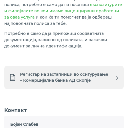
полиса, потребно е само да ги посетиш
експозитурите
и филијалите во кои имаме лиценцирани вработени
за оваа услуга
и кои ќе ти помогнат да ја одбереш
најповолната полиса за тебе.
Потребно е само да ја приложиш соодветната
документација, зависно од полисата, и важечки
документ за лична идентификација.
Регистар на застапници во осигурување
– Комерцијална банка АД Скопје
Контакт
Бојан Слабев