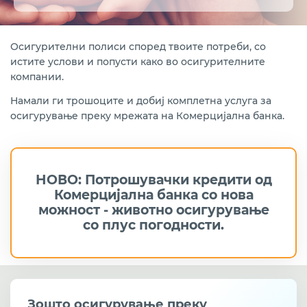
Сефови
Продажба на златници
Осигурителни полиси според твоите потреби, со
истите услови и попусти како во осигурителните
Осигурување
компании.
Уплата за визи
Намали ги трошоците и добиј комплетна услуга за
осигурување преку мрежата на Комерцијална банка.
Western Union трансфер на пари
Стандардни табели со податоци за кредити и
депозити
НОВО: Потрошувачки кредити од
Комерцијална банка со нова
Помош и поддршка
можност - животно осигурување
со плус погодности.
Зошто осигурување преку