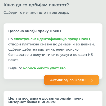
Како да го добијам пакетот?
Одбери го начинот што ти одговара.
Целосно онлајн преку OneID
Со
електронска идентификација преку OneID
,
отвори платежна сметка во денари и во девизи,
одбери дебитна картичка, електронско
банкарство и вклучи ги сите услуги во еден КБ
пакет.
Види го
корисничкото упатство
.
Активирај со OneID
Целата постапка е достапна онлајн преку
Интернет банка и мБанка!