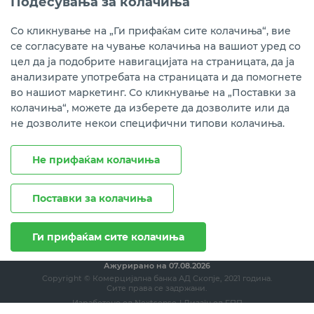
Подесувања за колачиња
Instagram
LinkedIn
Youtube
Со кликнување на „Ги прифаќам сите колачиња“, вие
се согласувате на чување колачиња на вашиот уред со
Преземете ја мобилната апликација мБанка.
цел да ја подобрите навигацијата на страницата, да ја
анализирате употребата на страницата и да помогнете
во нашиот маркетинг. Со кликнување на „Поставки за
колачиња“, можете да изберете да дозволите или да
не дозволите некои специфични типови колачиња.
Не прифаќам колачиња
Поставки за колачиња
Правни напомени
Политика на приватност
Политика за колачиња
Ги прифаќам сите колачиња
Ажурирано на
07.08.2026
Copyright © Комерцијална банка АД Скопје, 2021 година.
Сите права се задржани.
Изработено од
Nextsense
| Дизајн од
ЕПП