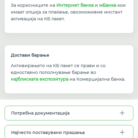
За корисниците на
Интернет банка
и
мБанка
кои
имаат опција за плаќање, овозможивме инстант
активација на КБ пакет.
Достави барање
Активирањето на КБ пакет се прави и со
едноставно пополнување барање во
најблиската експозитура
на Комерцијална банка.
Потребна документација
Најчесто поставувани прашања