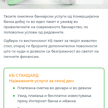
Open s
Zipp пакет за млади
Твоите омилени банкарски услуги од Комерцијална
банка добиј ги во еден пакет и уживај во
привилегиите на современото банкарство, по
поповолни услови од редовните.
Одбери го вистинскиот КБ пакет за твојот животен
стил, откриј ги бројните дополнителни поволности
што ги нуди и дозволи си безгрижност во светот на
личните финансии.
КБ СТАНДАРД
Најважните услуги за секој ден
Платежна сметка во денари и во девизи
Увид, плаќања и бесплатни известувања
преку Интернет банка и мБанка