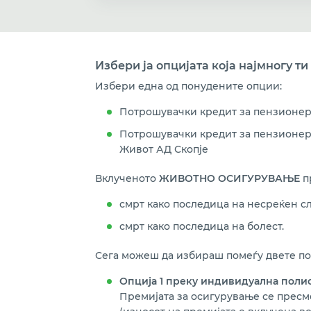
Избери ја опцијата која најмногу т
Избери една од понудените опции:
Потрошувачки кредит за пензионер
Потрошувачки кредит за пензионер
Живот АД Скопје
Вклученото
ЖИВОТНО ОСИГУРУВАЊЕ
п
смрт како последица на несреќен слу
смрт како последица на болест.
Сега можеш да избираш помеѓу двете по
Опција 1 преку индивидуална полис
Премијата за осигурување се пресм