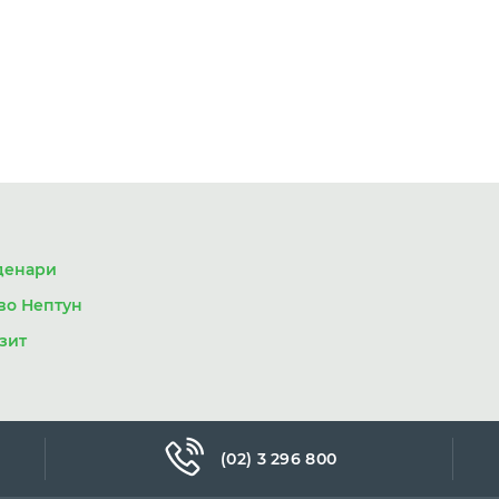
 денари
во Нептун
зит
(02) 3 296 800