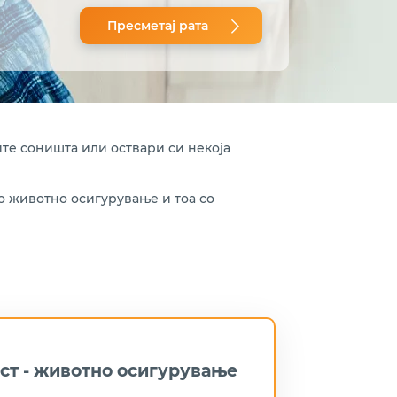
Пресметај рата
ите соништа или оствари си некоја
о животно осигурување и тоа со
ст - животно осигурување