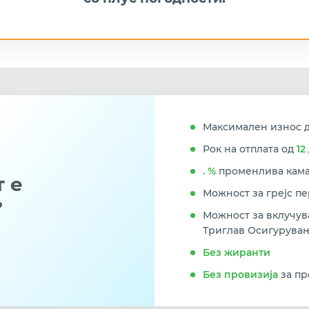
Максимален износ 
Рок на отплата од
12
.
%
променлива кама
т е
Можност за грејс п
?
Можност за вклучу
Триглав Осигурувањ
Без жиранти
Без провизија
за пр