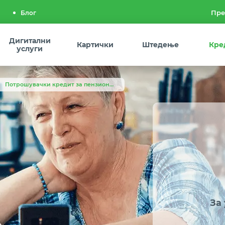
Блог
Дигитални
Картички
Штедење
Кре
услуги
Потрошувачки кредит за пензионери
За