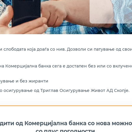
 слободата која доаѓа со нив. Дозволи си патување од сво
а Комерцијална банка сега е достапен без или со вклучен
рување и без жиранти
о осигурување од Триглав Осигурување Живот АД Скопје.
ити од Комерцијална банка со нова можно
со плус погодности.