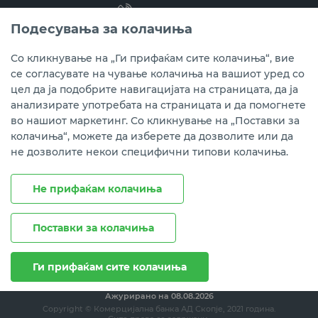
(02) 3 296 800
Подесувања за колачиња
Instagram
LinkedIn
Youtube
Со кликнување на „Ги прифаќам сите колачиња“, вие
се согласувате на чување колачиња на вашиот уред со
Преземете ја мобилната апликација мБанка.
цел да ја подобрите навигацијата на страницата, да ја
анализирате употребата на страницата и да помогнете
во нашиот маркетинг. Со кликнување на „Поставки за
колачиња“, можете да изберете да дозволите или да
не дозволите некои специфични типови колачиња.
Не прифаќам колачиња
Поставки за колачиња
Правни напомени
Политика на приватност
Политика за колачиња
Ги прифаќам сите колачиња
Ажурирано на
08.08.2026
Copyright © Комерцијална банка АД Скопје, 2021 година.