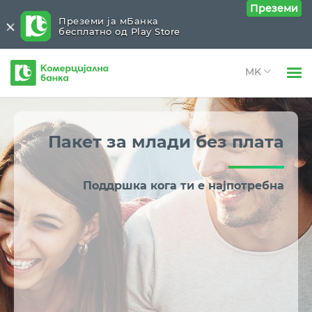
Преземи
Преземи ја мБанка
бесплатно од Play Store
Комерцијална
банка
Open 
Физички лица
Open 
Пакет за млади
без плата
Правни лица
Open 
За нас
Поддршка кога ти е најпотребна
Open 
Блог