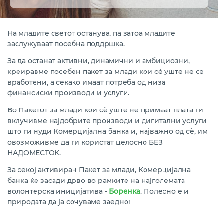
На младите светот останува, па затоа младите
заслужуваат посебна поддршка.
За да останат активни, динамични и амбициозни,
креиравме посебен пакет за млади кои сè уште не се
вработени, а секако имаат потреба од низа
финансиски производи и услуги.
Во Пакетот за млади кои сѐ уште не примаат плата ги
вклучивме најдобрите производи и дигитални услуги
што ги нуди Комерцијална банка и, најважно од сè, им
овозможивме да ги користат целосно БЕЗ
НАДОМЕСТОК.
За секој активиран Пакет за млади, Комерцијална
банка ќе засади дрво во рамките на најголемата
волонтерска иницијатива -
Боренка
. Полесно е и
природата да ја сочуваме заедно!