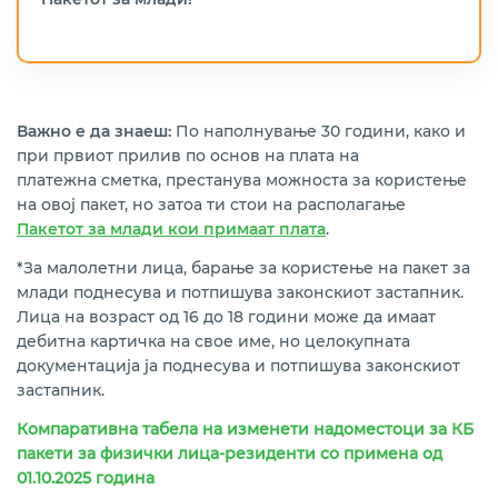
Важно е да знаеш:
По наполнување 30 години, како и
при првиот прилив по основ на плата на
платежна сметка, престанува можноста за користење
на овој пакет, но затоа ти стои на располагање
Пакетот за млади кои примаат плата
.
*За малолетни лица, барање за користење на пакет за
млади поднесува и потпишува законскиот застапник.
Лица на возраст од 16 до 18 години може да имаат
дебитна картичка на свое име, но целокупната
документација ја поднесува и потпишува законскиот
застапник.
Компаративна табела на изменети надоместоци за КБ
пакети за физички лица-резиденти со примена од
01.10.2025 година