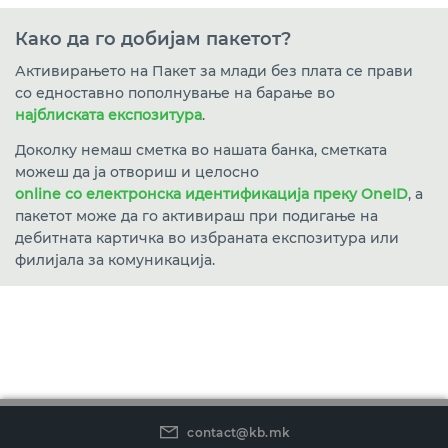
Како да го добијам пакетот?
Активирањето на Пакет за млади без плата се прави
со едноставно пополнување на барање во
најблиската експозитура
.
Доколку немаш сметка во нашата банка, сметката
можеш да ја отвориш и целосно
online со електронска идентификација преку OneID
, а
пакетот може да го активираш при подигање на
дебитната картичка во избраната експозитура или
филијала за комуникација.
contact@kb.mk