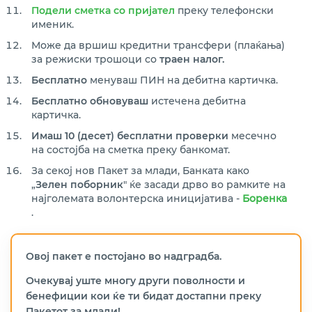
Подели сметка со пријател
преку телефонски
именик.
Може да вршиш кредитни трансфери (плаќања)
за режиски трошоци со
траен налог.
Бесплатно
менуваш ПИН на дебитна картичка.
Бесплатнo
обновуваш
истечена дебитна
картичка.
Имаш 10 (десет) бесплатни проверки
месечно
на состојба на сметка преку банкомат.
За секој нов Пакет за млади, Банката како
„
Зелен поборник
" ќе засади дрво во рамките на
најголемата волонтерска иницијатива -
Боренка
.
Овој пакет е постојано во надградба.
Очекувај уште многу други поволности и
бенефиции кои ќе ти бидат достапни преку
Пакетот за млади!