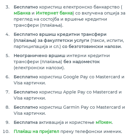
Бесплатно
користиш електронско банкарство (
мБанка
и
Интернет банка
) со вклучена опција за
преглед на состојба и вршење кредитни
трансфери (плаќања).
Бесплатно вршиш кредитни трансфери
(плаќања) за факултетски услуги
(такси, испити,
партиципација и сл.)
со безготовински налози
.
Неограничено вршиш
интерни кредитни
трансфери (плаќања)
без надоместок
(електронски налози).
Бесплатно
користиш Google Pay со Mastercard и
Visa картички.
Бесплатно
користиш Apple Pay со Mastercard и
Visa картички.
Бесплатно
користиш Garmin Pay со Mastercard и
Visa картички.
Бесплатна
активација и користење
мТокен
.
Плаќаш на пријател
преку телефонски именик.