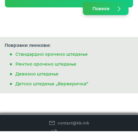
Повеќе
Поврзани линкови:
Стандардно орочено штедење
Рентно орочено штедење
Девизно штедење
Детско штедење „Верверичка“
contact@kb.mk
(02) 3 296 800