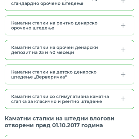
стандардно орочено штедење
Каматни стапки на рентно денарско
орочено штедење
Каматни стапки на орочен денарски
депозит на 25 и 40 месеци
Каматни стапки на детско денарско
штедење „Верверичка“
Каматни стапки со стимулативна каматна
стапка за класично и рентно штедење
Каматни стапки на штедни влогови
отворени пред 01.10.2017 година