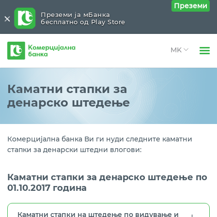
Преземи
Преземи ја мБанка
бесплатно од Play Store
Комерцијална
банка
Open 
Физички лица
Денарско
Close submenu (Денарско)
Каматни стапки за
Open 
денарско штедење
Правни лица
Стандардно орочено штедење
Open 
За нас
Рентно орочено штедење
Open 
Комерцијална банка Ви ги нуди следните каматни
Блог
стапки за денарски штедни влогови:
НОВО: Орочен депозит на 25 или 40 месеци
Стимулативно штедење
Каматни стапки за денарско штедење по
01.10.2017 година
Каматни стапки
Каматни стапки на штедење по видување и