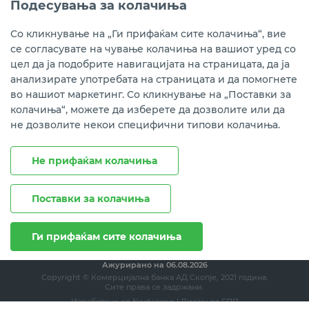
Подесувања за колачиња
Instagram
LinkedIn
Youtube
Со кликнување на „Ги прифаќам сите колачиња“, вие
се согласувате на чување колачиња на вашиот уред со
Преземете ја мобилната апликација мБанка.
цел да ја подобрите навигацијата на страницата, да ја
анализирате употребата на страницата и да помогнете
во нашиот маркетинг. Со кликнување на „Поставки за
колачиња“, можете да изберете да дозволите или да
не дозволите некои специфични типови колачиња.
Не прифаќам колачиња
Поставки за колачиња
Правни напомени
Политика на приватност
Политика за колачиња
Ги прифаќам сите колачиња
Ажурирано на
06.08.2026
Copyright © Комерцијална банка АД Скопје, 2021 година.
Сите права се задржани.
Изработено од
Nextsense
| Дизајн од
ЕПП