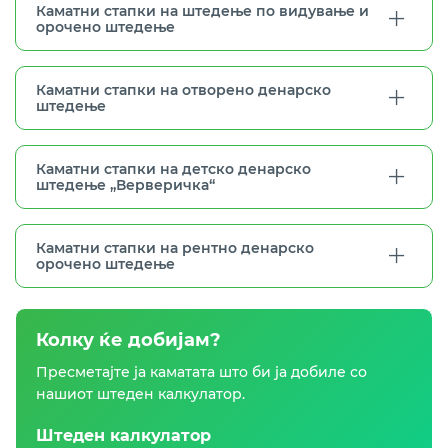
Каматни стапки на штедење по видување и
орочено штедење
Каматни стапки на отворено денарско
штедење
Каматни стапки на детско денарско
штедење „Верверичка“
Каматни стапки на рентно денарско
орочено штедење
Колку ќе добијам?
Пресметајте ја каматата што би ја добиле со
нашиот штеден калкулатор.
Штеден калкулатор