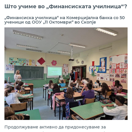
Што учиме во „Финансиската училница“?
„Финансиска училница“ на Комерцијална банка со 50
ученици од ООУ „11 Октомври“ во Скопје
Продолжуваме активно да придонесуваме за