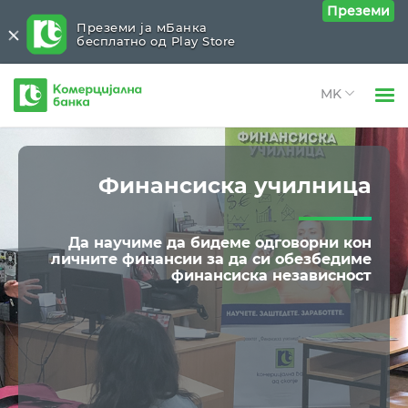
Преземи
Преземи ја мБанка
бесплатно од Play Store
Комерцијална
банка
Open 
Физички лица
Општествена одговорност
Close submenu (Општествена одговорност)
Open 
Финансиска училница
Правни лица
Комерцијална банка за општеството
Open 
За нас
Да научиме да бидеме одговорни кон
Нашиот придонес
личните финансии за да си обезбедиме
Open 
Блог
финансиска независност
Финансиска училница
Извештаи