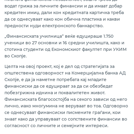
водат грижа за личните финансии и да имаат добар
кредитен имиџ, дали кон кредитната картичка треба
да се однесуваат како кон обична пластика и какви
предности нуди електронското банкарство.
„Финансиската училница“ веќе едуцираше 1.750
ученици во 27 основни и 16 средни училишта, како и
стотина студенти од Економскиот факултет при УКИМ
во Скопје.
Целта на овој проект, кој е дел од стратегијата за
општествена одговорност на Комерцијална банка АД
Скопје, е да ја наметне потребата кај младите
финансиски да се едуцираат за да си обезбедат
побезгрижна иднина и поквалитетен живот.
Финансиската благосостојба на секого зависи од него
лично, иако многумина не веруваат во тоа. Одговорно
се однесуваат финансиски писмените граѓани, кои
знаат како да управуваат со сопствените финансии во
согласност со личните и семејните интереси.