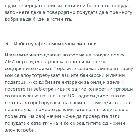
нуди неверојатно ниски цени или бесплатна понуда,
запомнете дека е поверојатно понудата да е премногу
добра за да биде вистинита.
Избегнувајте сомнителни линкови
Измамите често доаѓаат во форма на понуди преку
СМС пораки, електронска пошта или преку
социјалните мрежи. Пораките содржат линкови преку
кои се злоупотребуваат вашите банкарски и лични
податоци. Ако добивате е-пораки за онлајн зделки,
посетете ги веб-страниците за тие конкретни трговци
со впишување на нивните URL-адреси директно во
лентата за пребарување на вашиот browser/интернет
прелистувач наместо да кликнете на линковите во е-
пораките. На овој начин може да проверите дали
понудата е автентична и ќе се заштитите од можни
злоупотреби.