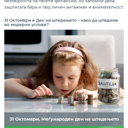
безбедноста на твоите финансии, но запомни дека
заштитата бара и твој личен ангажман и внимателност.
31 Октомври е Ден на штедењето – како да штедиме
во модерни услови?