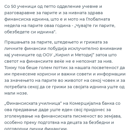
Со 50 ученици од петто одделение учевме и
разговаравме за парите и за нивната здрава
финансиска иднина, што е и мото на Глобалната
недела на парите оваа година - „Чувајте ги парите,
обезбедете си иднина“.
Прашањата за парите, штедењето и грижата за
личните финансии побудија исклучително внимание
кај учениците од ООУ „Кирил и Методиј“ затоа што
светот на финансиите веќе не е непознат за нив.
Токму тоа беше голем поттик за нашата посветеност да
им пренесеме корисни и важни совети и информации
за значењето на парите во животот на секој човек и за
потребата секој да се грижи за својата иднина уште од
мали нозе.
„Финансиската училница“ на Комерцијална банка со
ова предавање даде уште еден свој придонес за
зголемување на финансиската писменост во земјава,
особено преку подготвка на децата за безбедни и
одговорни лични финансии.