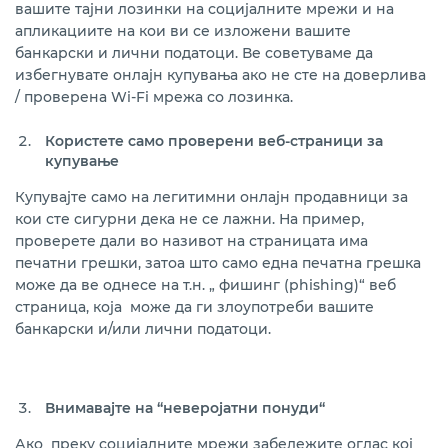
вашите тајни лозинки на социјалните мрежи и на
апликациите на кои ви се изложени вашите
банкарски и лични податоци. Ве советуваме да
избегнувате онлајн купувања ако не сте на доверлива
/ проверена Wi-Fi мрежа со лозинка.
Користете само проверени веб-страници за
купување
Купувајте само на легитимни онлајн продавници за
кои сте сигурни дека не се лажни. На пример,
проверете дали во називот на страницата има
печатни грешки, затоа што само една печатна грешка
може да ве однесе на т.н. „ фишинг (phishing)“ веб
страница, која може да ги злоупотреби вашите
банкарски и/или лични податоци.
Внимавајте на “неверојатни понуди“
Ако преку социјалните мрежи забележите оглас кој