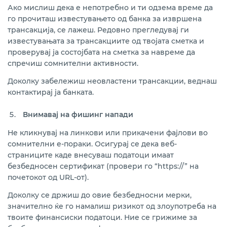
Ако мислиш дека е непотребно и ти одзема време да
го прочиташ известувањето од банка за извршена
трансакција, се лажеш. Редовно прегледувај ги
известувањата за трансакциите од твојата сметка и
проверувај ја состојбата на сметка за навреме да
спречиш сомнителни активности.
Доколку забележиш неовластени трансакции, веднаш
контактирај ја банката.
Внимавај на фишинг напади
Не кликнувај на линкови или прикачени фајлови во
сомнителни е-пораки. Осигурај се дека веб-
страниците каде внесуваш податоци имаат
безбедносен сертификат (провери го “https://” на
почетокот од URL-от).
Доколку се држиш до овие безбедносни мерки,
значително ќе го намалиш ризикот од злоупотреба на
твоите финансиски податоци. Ние се грижиме за