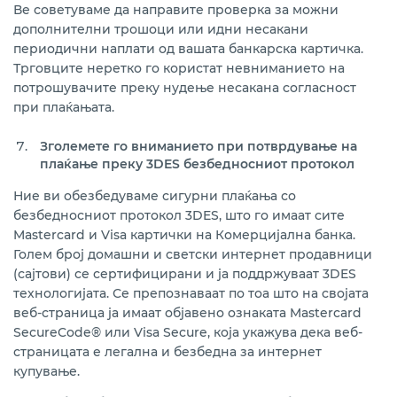
Ве советуваме да направите проверка за можни
дополнителни трошоци или идни несакани
периодични наплати од вашата банкарска картичка.
Трговците неретко го користат невниманието на
потрошувачите преку нудење несакана согласност
при плаќањата.
Зголемете го вниманието при потврдување на
плаќање преку 3
DES
безбедносниот протокол
Ние ви обезбедуваме сигурни плаќања со
безбедносниот протокол 3DES, што го имаат сите
Mastercard и Visa картички на Комерцијална банка.
Голем број домашни и светски интернет продавници
(сајтови) се сертифицирани и ја поддржуваат 3DES
технологијата. Се препознаваат по тоа што на својата
веб-страница ја имаат објавено ознаката Mastercard
SecureCode® или Visa Secure, која укажува дека веб-
страницата е легална и безбедна за интернет
купување.