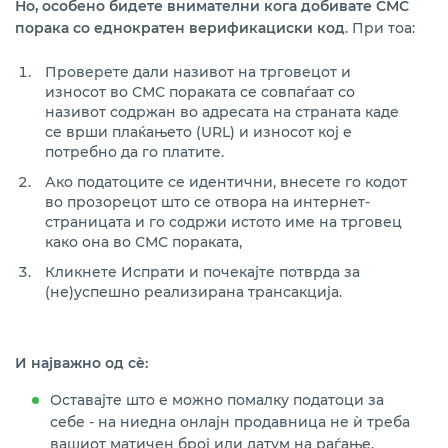
Но,
особено бидете внимателни кога добивате СМС
порака со еднократен верификациски код
. При тоа:
Проверете дали називот на трговецот и
износот во СМС пораката се совпаѓаат со
називот содржан во адресата на страната каде
се врши плаќањето (URL) и износот кој е
потребно да го платите.
Ако податоците се идентични, внесете го кодот
во прозорецот што се отвора на интернет-
страницата и го содржи истото име на трговец
како она во СМС пораката,
Кликнете Испрати и почекајте потврда за
(не)успешно реализирана трансакција.
И најважно од сѐ:
Оставајте што е можно помалку податоци за
себе - на ниедна онлајн продавница не ѝ треба
вашиот матичен број или датум на раѓање.