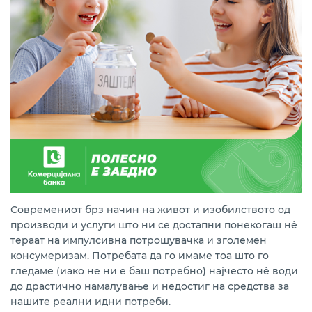
Современиот брз начин на живот и изобилството од
производи и услуги што ни се достапни понекогаш нѐ
тераат на импулсивна потрошувачка и зголемен
консумеризам. Потребата да го имаме тоа што го
гледаме (иако не ни е баш потребно) најчесто нѐ води
до драстично намалување и недостиг на средства за
нашите реални идни потреби.