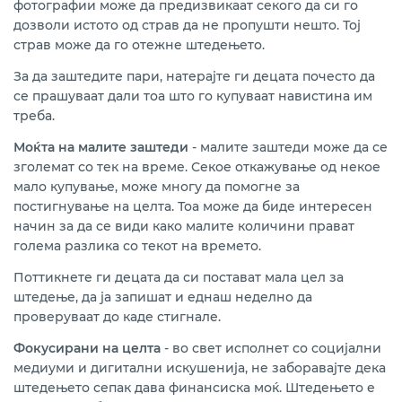
фотографии може да предизвикаат секого да си го
дозволи истото од страв да не пропушти нешто. Тој
страв може да го отежне штедењето.
За да заштедите пари, натерајте ги децата почесто да
се прашуваат дали тоа што го купуваат навистина им
треба.
Моќта на малите заштеди
- малите заштеди може да се
зголемат со тек на време. Секое откажување од некое
мало купување, може многу да помогне за
постигнување на целта. Тоа може да биде интересен
начин за да се види како малите количини прават
голема разлика со текот на времето.
Поттикнете ги децата да си постават мала цел за
штедење, да ја запишат и еднаш неделно да
проверуваат до каде стигнале.
Фокусирани на целта
- во свет исполнет со социјални
медиуми и дигитални искушенија, не заборавајте дека
штедењето сепак дава финансиска моќ. Штедењето е