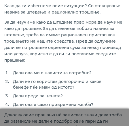
Како да ги избегнеме овие ситуации? Со стекнување
навика за штедење и рационално трошење.
За да научиме како да штедиме прво мора да научиме
како да трошиме. За да стекнеме побрзо навика за
штедење, треба да имаме рационален пристап кон
трошењето на нашите средства. Пред да одлучиме
дали ќе потрошиме одредена сума за некој производ
или услуга, корисно е да си ги поставиме следните
прашања:
Дали ова ми е навистина потребно?
Дали ќе го користам долгорочно и каков
бенефит ќе имам од истото?
Дали вреди за цената?
Дали ова е само привремена желба?
Доколку овие прашања нѐ замислат, значи дека треба
да размислиме дали е подобро овие пари да ги
заштедите, па да ги орочиме во банка или да ги