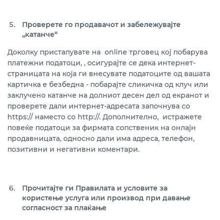
Проверете го продавачот и забележувајте
„катанче“
Доколку пристапувате на online трговец кој побарува
платежни податоци, , oсигурајте се дека интернет-
страницата на која ги внесувате податоците од вашата
картичка е безбедна - побарајте сликичка од клуч или
заклучено катанче на долниот десен дел од екранот и
проверете дали интернет-адресата започнува со
https:// наместо со http://. Дополнително, истражете
повеќе податоци за фирмата сопственик на онлајн
продавницата, односно дали има адреса, телефон,
позитивни и негативни коментари.
Прочитајте ги Правилата и условите за
користење услуга или производ при давање
согласност за плаќање