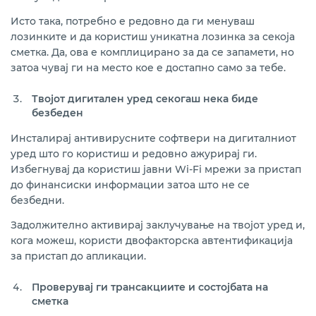
Исто така, потребно е редовно да ги менуваш
лозинките и да користиш уникатна лозинка за секоја
сметка. Да, ова е комплицирано за да се запамети, но
затоа чувај ги на место кое е достапно само за тебе.
Твојот дигитален уред секогаш нека биде
безбеден
Инсталирај антивирусните софтвери на дигиталниот
уред што го користиш и редовно ажурирај ги.
Избегнувај да користиш јавни Wi-Fi мрежи за пристап
до финансиски информации затоа што не се
безбедни.
Задолжително активирај заклучување на твојот уред и,
кога можеш, користи двофакторска автентификација
за пристап до апликации.
Проверувај ги трансакциите и состојбата на
сметка