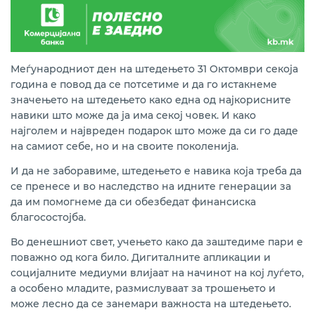
Меѓународниот ден на штедењето 31 Октомври секоја
година е повод да се потсетиме и да гo истакнеме
значењето на штедењето како една од најкорисните
навики што може да ја има секој човек. И како
најголем и највреден подарок што може да си го даде
на самиот себе, но и на своите поколенија.
И да не заборавиме, штедењето е навика која треба да
се пренесе и во наследство на идните генерации за
да им помогнеме да си обезбедат финансиска
благосостојба.
Во денешниот свет, учењето како да заштедиме пари е
поважно од кога било. Дигиталните апликации и
социјалните медиуми влијаат на начинот на кој луѓето,
а особено младите, размислуваат за трошењето и
може лесно да се занемари важноста на штедењето.