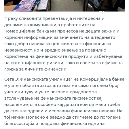
Преку сликовита презентација и интересна и
динамична комуникација вработените на
Комерцијална банка им пренесоа на децата важни и
корисни информации за значењето на штедењето
како добра навика за цел живот и за финансиска
независност, но и вредно знаење за правилно
користење на финансиските продукти и избегнување
на потенцијалните ризици, како и совети за ефикасна
грижа за личните финансии.
Сега „Финансиската училница“ на Комерцијална банка
е уште побогата затоа што има не само поголем број
ученици туку и уште поголем придонес за
зголемување на финансиската писменост кај
населението, а особено кај децата кои од мали треба
да стекнат здрави и исправни финансиски навики. На
тој начин Полесно е заедно да стигнеме до поголема
благосостојба и поздрава финансиска иднина.