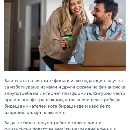
Заштитата на личните финансиски податоци е клучна
за избегнување измами и други форми на финансиска
злоупотреба на Интернет платформите. Сигурно често
вршиш онлајн трансакции, а тоа значи дека треба да
бидеш внимателен кога бираш каде и како ќе го
извршиш онлајн плаќањето.
За да не бидат злоупотребени твоите лични
финансиски податоци, имај ги на ум овие клучни и