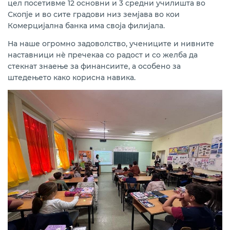
цел посетивме 12 основни и 3 средни училишта во
Скопје и во сите градови низ земјава во кои
Комерцијална банка има своја филијала.
На наше огромно задоволство, учениците и нивните
наставници нѐ пречекаа со радост и со желба да
стекнат знаење за финансиите, а особено за
штедењето како корисна навика.