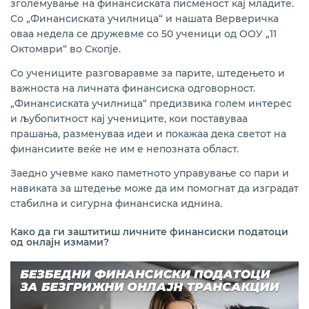
зголемување на финансиската писменост кај младите.
Со „Финансиската училница“ и нашата Верверичка
оваа недела се дружевме со 50 ученици од ООУ „11
Октомври“ во Скопје.
Со учениците разговаравме за парите, штедењето и
важноста на личната финансиска одговорност.
„Финансиската училница“ предизвика голем интерес
и љубопитност кај учениците, кои поставуваа
прашања, разменуваа идеи и покажаа дека светот на
финансиите веќе не им е непозната област.
Заедно учевме како паметното управување со пари и
навиката за штедење може да им помогнат да изградат
стабилна и сигурна финансиска иднина.
Како да ги заштитиш личните финансиски податоци
од онлајн измами?