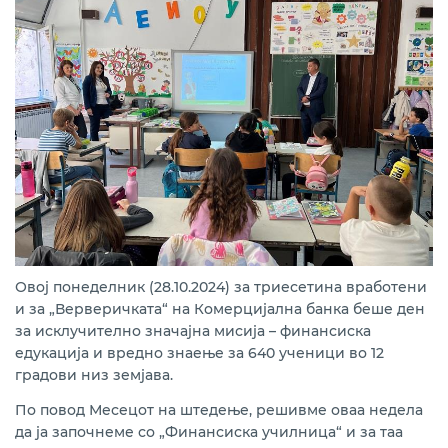
Овој понеделник (28.10.2024) за триесетина вработени
и за „Верверичката“ на Комерцијална банка беше ден
за исклучително значајна мисија – финансиска
едукација и вредно знаење за 640 ученици во 12
градови низ земјава.
По повод Месецот на штедење, решивме оваа недела
да ја започнеме со „Финансиска училница“ и за таа