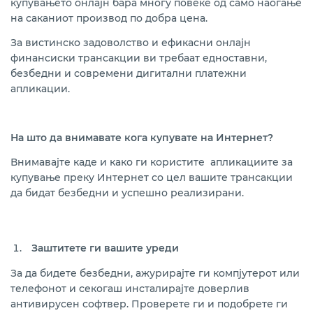
купувањето онлајн бара многу повеќе од само наоѓање
на саканиот производ по добра цена.
За вистинско задоволство и ефикасни онлајн
финансиски трансакции ви требаат едноставни,
безбедни и современи дигитални платежни
апликации.
На што да внимавате кога купувате на Интернет?
Внимавајте каде и како ги користите апликациите за
купување преку Интернет со цел вашите трансакции
да бидат безбедни и успешно реализирани.
Заштитете ги вашите уреди
За да бидете безбедни, ажурирајте ги компјутерот или
телефонот и секогаш инсталирајте доверлив
антивирусен софтвер. Проверете ги и подобрете ги