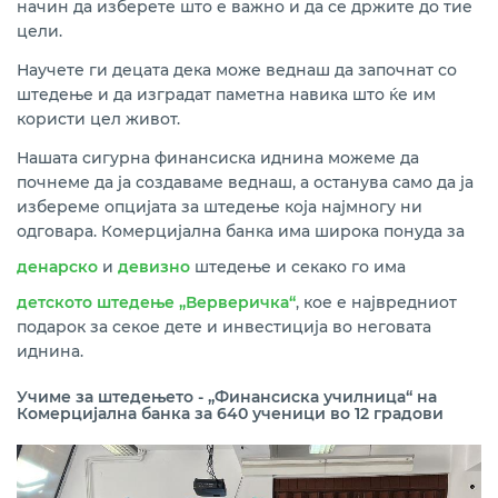
начин да изберете што е важно и да се држите до тие
цели.
Научете ги децата дека може веднаш да започнат со
штедење и да изградат паметна навика што ќе им
користи цел живот.
Нашата сигурна финансиска иднина можеме да
почнеме да ја создаваме веднаш, а останува само да ја
избереме опцијата за штедење која најмногу ни
одговара. Комерцијална банка има широка понуда за
денарско
и
девизно
штедење и секако го има
детското штедење „Верверичка“
, кое е највредниот
подарок за секое дете и инвестиција во неговата
иднина.
Учиме за штедењето - „Финансиска училница“ на
Комерцијална банка за 640 ученици во 12 градови