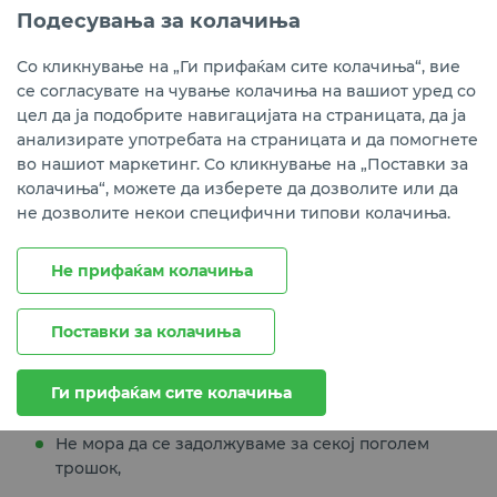
инвестираме во некој друг финансиски облик.
Подесувања за колачиња
Со кликнување на „Ги прифаќам сите колачиња“, вие
се согласувате на чување колачиња на вашиот уред со
Зошто штедењето треба да стане стил на живот
?
цел да ја подобрите навигацијата на страницата, да ја
Паметните финансиски одлуки што се носат во
анализирате употребата на страницата и да помогнете
сегашноста, всушност ни обезбедуваат стабилна
во нашиот маркетинг. Со кликнување на „Поставки за
финансиска иднина.
колачиња“, можете да изберете да дозволите или да
не дозволите некои специфични типови колачиња.
Придобивки од штедење во банка:
Вложените пари се чуваат на безбедно место -
Не прифаќам колачиња
државата ги гарантира штедните влогови до
30.000 евра,
Поставки за колачиња
Си обезбедуваме финансиска независност,
Во случај на непредвидени животни ситуации,
Ги прифаќам сите колачиња
имаме финансии што ни даваат сигурност,
Не мора да се задолжуваме за секој поголем
трошок,