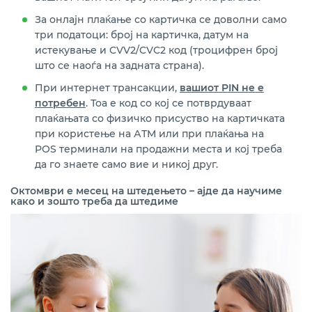
За онлајн плаќање со картичка се доволни само
три податоци: број на картичка, датум на
истекување и CVV2/CVC2 код (троцифрен број
што се наоѓа на задната страна).
При интернет трансакции,
вашиот PIN не е
потребен
. Тоа е код со кој се потврдуваат
плаќањата со физичко присуство на картичката
при користење на АТМ или при плаќања на
POS терминали на продажни места и кој треба
да го знаете само вие и никој друг.
Октомври е месец на штедењето – ајде да научиме
како и зошто треба да штедиме