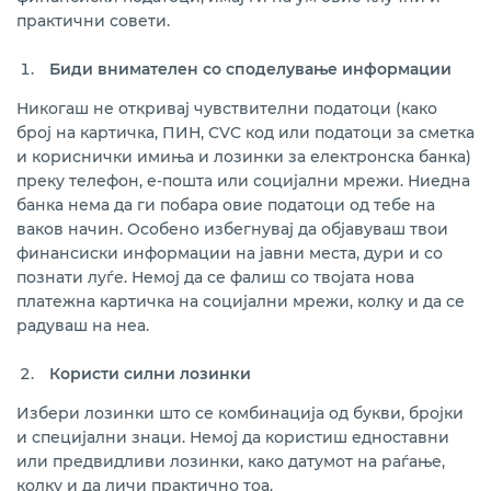
практични совети.
Биди внимателен со споделување информации
Никогаш не откривај чувствителни податоци (како
број на картичка, ПИН, CVC код или податоци за сметка
и кориснички имиња и лозинки за електронска банка)
преку телефон, е-пошта или социјални мрежи. Ниедна
банка нема да ги побара овие податоци од тебе на
ваков начин. Особено избегнувај да објавуваш твои
финансиски информации на јавни места, дури и со
познати луѓе. Немој да се фалиш со твојата нова
платежна картичка на социјални мрежи, колку и да се
радуваш на неа.
Користи силни лозинки
Избери лозинки што се комбинација од букви, бројки
и специјални знаци. Немој да користиш едноставни
или предвидливи лозинки, како датумот на раѓање,
колку и да личи практично тоа.