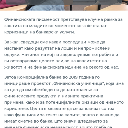
Финансиската писменост претставува клучна рамка за
заштита на младите во моментот кога ќе станат
корисници на банкарски услуги.
За жал, сведоци сме какви последици може да
настанат како резултат на лоши и непромислени
одлуки. Начинот на кој ги задоволуваме потребите и
ги остваруваме целите влијае на квалитетот на
животот и на финансиската иднина на секого од нас.
Затоа Комерцијална банка во 2019 година го
иницираше проектот „Финансиска училница“, која има
за цел да им обезбеди на децата знаење за
финансиските продукти и нивната практична
примена, како и за потенцијалните ризици од нивното
користење. Целта е младите да се запознаат со тоа
како функционира текот на парите, зошто е важно да
имаат сметка во банка, што значи штедењето за
нивната финансиска независност, зошто треба да