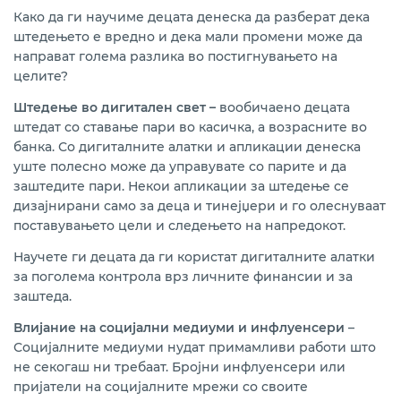
Како да ги научиме децата денеска да разберат дека
штедењето е вредно и дека мали промени може да
направат голема разлика во постигнувањето на
целите?
Штедење во дигитален свет –
вообичаено децата
штедат со ставање пари во касичка, а возрасните во
банка. Со дигиталните алатки и апликации денеска
уште полесно може да управувате со парите и да
заштедите пари. Некои апликации за штедење се
дизајнирани само за деца и тинејџери и го олеснуваат
поставувањето цели и следењето на напредокот.
Научете ги децата да ги користат дигиталните алатки
за поголема контрола врз личните финансии и за
заштеда.
Влијание на социјални медиуми и инфлуенсери
–
Социјалните медиуми нудат примамливи работи што
не секогаш ни требаат. Бројни инфлуенсери или
пријатели на социјалните мрежи со своите