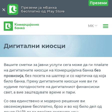
Преземи
Преземи ја мБанка
бесплатно од Play Store
Комерцијална
банка
Open 
Физички лица
Нашата мрежа
Close submenu (Нашата мрежа)
Дигитални киосци
Open 
Правни лица
Филијали и експозитури
Open 
За нас
Вашите сметки за јавни услуги сега може да ги плаќате
Банкомати
на дигиталните киосци на Комерцијална банка
без
Open 
Блог
провизија
, без посета на шалтер и со картичка од која
Дигитални киосци
било банка. Преку дигиталните киосци ние ви ги
нудиме погодностите на дигиталниот финансиски
Локации на Банката
свет, а вие заштедувате време и пари.
Со ова единствено и модерно решение ви
овозможуваме бесплатно, брзо и во кој било дел од