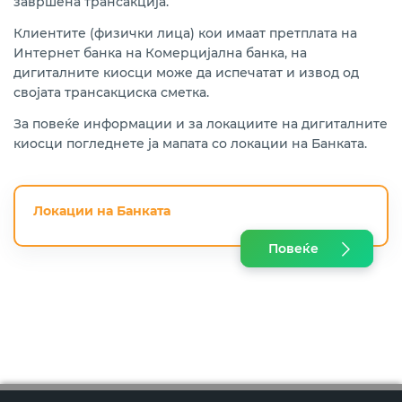
завршена трансакција.
Клиентите (физички лица) кои имаат претплата на
Интернет банка на Комерцијална банка, на
дигиталните киосци може да испечатат и извод од
својата трансакциска сметка.
За повеќе информации и за локациите на дигиталните
киосци погледнете ја мапата со локации на Банката.
Локации на Банката
Повеќе