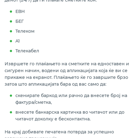
денот (24/7) да ги плаќате сметките кон:
ЕВН
БЕГ
Телеком
A1
Телекабел
Извршете го плаќањето на сметките на едноставен и
сигурен начин, водени од апликацијата која ќе ви се
прикаже на екранот. Плаќањето ќе го завршите брзо
затоа што апликацијата бара од вас само да:
скенирате баркод или рачно да внесете број на
фактура/сметка,
внесете банкарска картичка во читачот или до
читачот доколку е бесконтактна.
На крај добивате печатена потврда за успешно