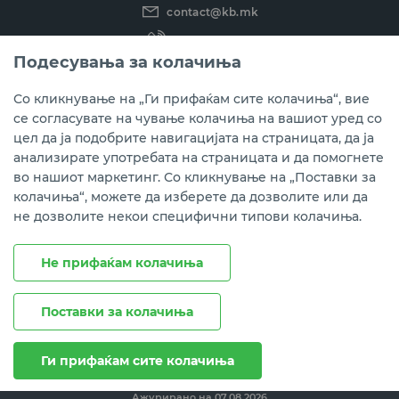
contact@kb.mk
(02) 3 296 800
Подесувања за колачиња
Instagram
LinkedIn
Youtube
Со кликнување на „Ги прифаќам сите колачиња“, вие
се согласувате на чување колачиња на вашиот уред со
Преземете ја мобилната апликација мБанка.
цел да ја подобрите навигацијата на страницата, да ја
анализирате употребата на страницата и да помогнете
во нашиот маркетинг. Со кликнување на „Поставки за
колачиња“, можете да изберете да дозволите или да
не дозволите некои специфични типови колачиња.
Не прифаќам колачиња
Поставки за колачиња
Правни напомени
Политика на приватност
Политика за колачиња
Ги прифаќам сите колачиња
Ажурирано на
07.08.2026