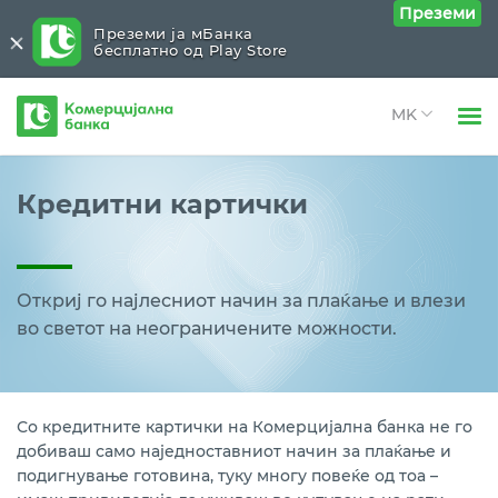
Преземи
Преземи ја мБанка
бесплатно од Play Store
Комерцијална
банка
Open 
Физички лица
Картички
Close submenu (Картички)
Кредитни картички
Open 
Open 
Правни лица
Дебитни
Open 
Open 
За нас
Кредитни
Откриј го најлесниот начин за плаќање и влези
Open 
во
светот на неограничените можности.
Open 
Блог
Премиум
BonusBox програма за лојалност
Со кредитните картички на Комерцијална банка не го
Open 
добиваш само наједноставниот начин за плаќање и
Други услуги и поддршка
подигнување готовина, туку многу повеќе од тоа –