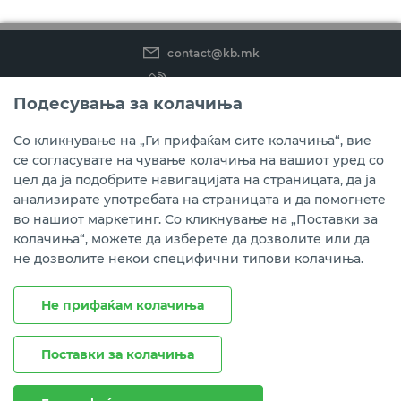
contact@kb.mk
(02) 3 296 800
Подесувања за колачиња
Instagram
LinkedIn
Youtube
Со кликнување на „Ги прифаќам сите колачиња“, вие
се согласувате на чување колачиња на вашиот уред со
Преземете ја мобилната апликација мБанка.
цел да ја подобрите навигацијата на страницата, да ја
анализирате употребата на страницата и да помогнете
во нашиот маркетинг. Со кликнување на „Поставки за
колачиња“, можете да изберете да дозволите или да
не дозволите некои специфични типови колачиња.
Не прифаќам колачиња
Поставки за колачиња
Правни напомени
Политика на приватност
Политика за колачиња