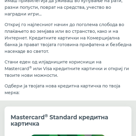
имаш привилегија да уживаш во купување на рати,
СМАРТ кредит преку картичка
разни попусти, поврат на средства, учество во
Open 
наградни игри...
Подарок-картички
Open 
Oткриј го најлесниот начин до поголема слобода во
Промотивни акции
плаќањето во земјава или во странство, како и на
Интернет. Кредитните картички на Комерцијална
банка ја прават твојата готовина прифатена и безбедна
насекаде во светот.
Стани еден од илјадниците корисници на
®
Mastercard
или Visa кредитните картички и откриј ги
твоите нови можности.
Одбери ја твојата нова кредитна картичка по твоја
мерка:
®
Mastercard
Standard кредитна
картичка