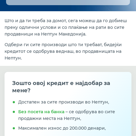
Потрошувачки кредит за купување во Нептун
Кредит со залог на депозит
Што и да ти треба за домот, сега можеш да го добиеш
преку одлични услови и со плаќање на рати во сите
Хипотекарен кредит
продавници на Нептун Македонија.
Одбери ги сите производи што ти требаат, бидејќи
кредитот се одобрува веднаш, во продавницата на
Нептун.
Зошто овој кредит е најдобар за
мене?
Достапен за сите производи во Нептун,
Без посета на банка
– се одобрува во сите
продажни места на Нептун,
Максимален износ до 200.000 денари,