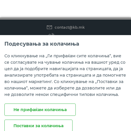
contact@kb.mk
(02) 3 296 800
Подесувања за колачиња
Instagram
LinkedIn
Youtube
Со кликнување на „Ги прифаќам сите колачиња“, вие
се согласувате на чување колачиња на вашиот уред со
Преземете ја мобилната апликација мБанка.
цел да ја подобрите навигацијата на страницата, да ја
анализирате употребата на страницата и да помогнете
во нашиот маркетинг. Со кликнување на „Поставки за
колачиња“, можете да изберете да дозволите или да
не дозволите некои специфични типови колачиња.
Не прифаќам колачиња
Поставки за колачиња