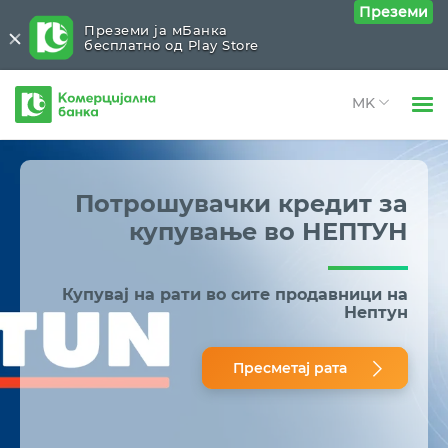
Преземи
Преземи ја мБанка
бесплатно од Play Store
Комерцијална
банка
Open 
Физички лица
Потрошувачки
Close submenu (Потрошувачки )
Open 
Потрошувачки кредит
за
Правни лица
Онлајн потрошувачки кредит
купување во НЕПТУН
Open 
За нас
Потрошувачки кредит до 2.600.000 денари
Open 
Купувај на рати
во сите продавници на
Блог
Нептун
Потрошувачки кредит за пензионери
СМАРТ кредит преку картичка
Пресметај рата
Инстант шопинг кредит за East Gate Mall