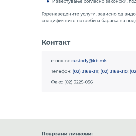
Известување согласно законски, под
Горенаведените услуги, зависно од видот
специфичните потреби и барања на пое
Контакт
e-пошта:
custody@kb.mk
Телефон:
(02) 3168-311
;
(02) 3168-310
;
(02
Факс: (02) 3225-056
Поврзани линкови: