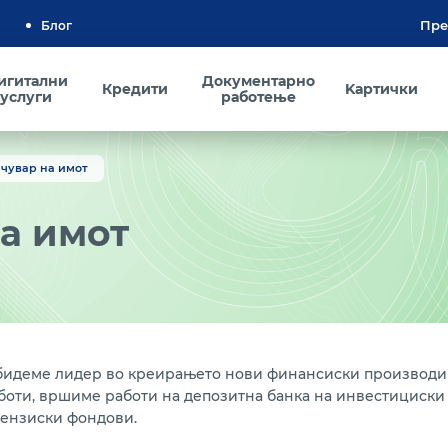
Блог
игитални
Документарно
Кредити
Kартички
услуги
работење
 чувар на имот
на имот
 бидеме лидер во креирањето нови финансиски производи и
аботи, вршиме работи на депозитна банка на инвестициски
пензиски фондови.