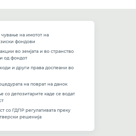
 чување на имотот на
нзиски фондови
кции во земјата и во странство
и од фондот
ходи и други права доспеани во
цедурата на поврат на данок
е со депозитарите каде се водат
ст
ст со ГДПР регулативата преку
тверски решенија