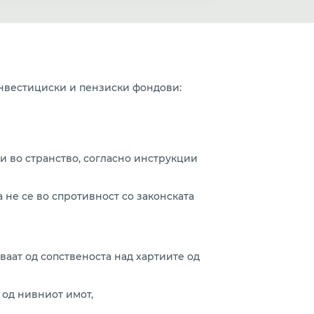
инвестициски и пензиски фондови:
и во странство, согласно инструкции
 не се во спротивност со законската
аат од сопственоста над хартиите од
 од нивниот имот,