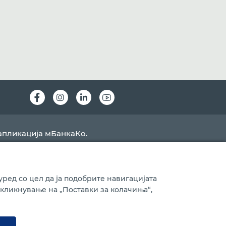
Instagram
LinkedIn
Youtube
апликација мБанкаКо.
ред со цел да ја подобрите навигацијата
 кликнување на „Поставки за колачиња“,
Ажурирано на
08.08.2026