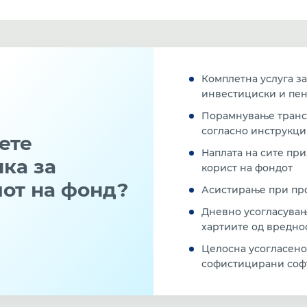
Комплетна услуга за
инвестициски и пе
Порамнување транса
согласно инструкци
ете
Наплата на сите при
ка за
корист на фондот
мот на фонд?
Асистирање при про
Дневно усогласувањ
хартиите од вредно
Целосна усогласено
софистицирани соф