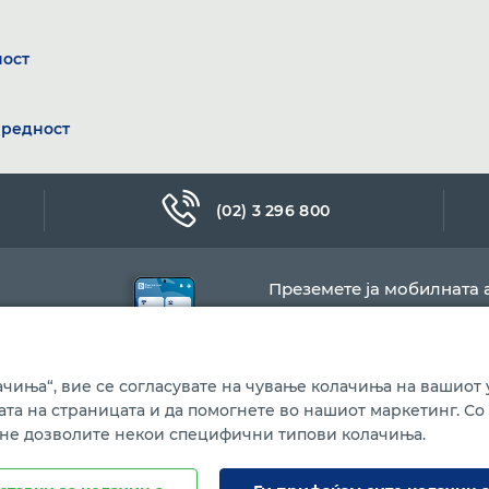
ност
вредност
(02) 3 296 800
Преземете ја мобилната 
чиња“, вие се согласувате на чување колачиња на вашиот у
бата на страницата и да помогнете во нашиот маркетинг. Со
 не дозволите некои специфични типови колачиња.
Политика за колачиња