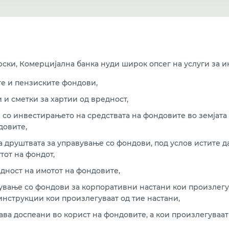
рски, Комерцијална банка нуди широк опсег на услуги за 
е и пензиските фондови,
и сметки за хартии од вредност,
о инвестирањето на средствата на фондовите во земјата 
довите,
 друштвата за управување со фондови, под услов истите да
тот на фондот,
дност на имотот на фондовите,
ување со фондови за корпоративни настани кои произлегув
нструкции кои произлегуваат од тие настани,
ава доспеани во корист на фондовите, а кои произлегуваат