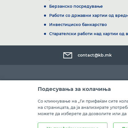
Берзанско посредување
Работи со државни хартии од вред
Инвестициско банкарство
Старателски работи над хартии од 
contact@kb.mk
Подесувања за колачиња
Со кликнување на „Ги прифаќам сите кола
на страницата, да ја анализирате употре
можете да изберете да дозволите или да
Правни напомени
Политика на приватност