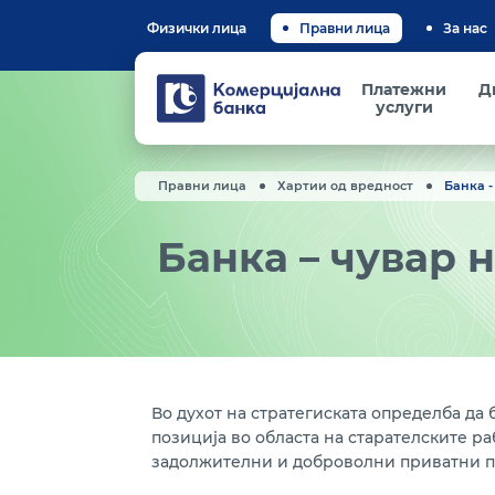
Физички лица
Правни лица
За нас
Комерцијална
Платежни
Д
банка
услуги
Правни лица
Хартии од вредност
Банка -
Банка – чувар 
Во духот на стратегиската определба да
позиција во областа на старателските р
задолжителни и доброволни приватни 