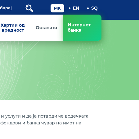
Пребарај
Интернет
Хартии од
Останато
вредност
банка
 услуги и да ја потврдиме водечката
 фондови и банка чувар на имот на