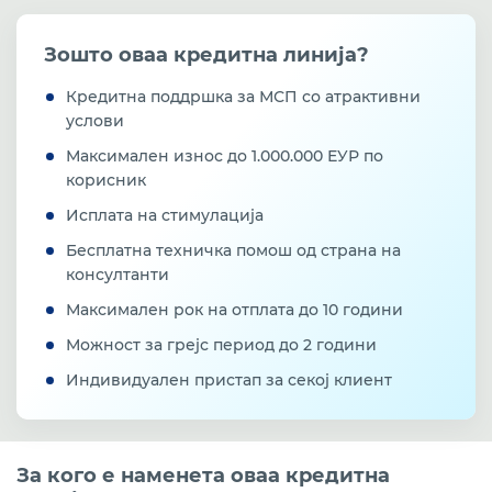
во земјоделството
Зошто оваа кредитна линија?
Проект кредитирање на МСП за отварање на нови
работни места, од средства на Агенција за
вработување на РСМ, а со посредство на РБСМ
Кредитна поддршка за МСП со атрактивни
услови
Кредити за агроиндустрискиот сектор
Максимален износ до 1.000.000 ЕУР по
поддржани од УСАИД
корисник
Програма за поддршка на конкурентноста на МСП
Исплата на стимулација
(SME-CSP) со бесплатна техничка поддршка и 15%
грант за кредитокорисниците, финансирана од
Бесплатна техничка помош од страна на
ЕУ и развиена од ЕБОР
консултанти
Максимален рок на отплата до 10 години
Кредитна линија од ЕИБ преку РБСМ за учество
во програмата за кредитирање на МСП и средно
Можност за грејс период до 2 години
пазарно капитализирани претпријатија VI
(закрепнување од КОВИД-19)
Индивидуален пристап за секој клиент
Кредитно-гарантна шема од Гарантен фонд преку
Развојна Банка на Северна Македонија (РБСМ)
За кого е наменета оваа кредитна
Програма за одржливо рестартирање на МСП