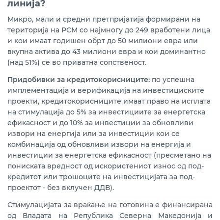
линија?
финансирана од ЕБОР со бесплатна техничка
поддршка и исплата на 15 % грант финансиски
Микро, мали и средни претпријатија формирани на
поддржан од донаторите Норвешка, Луксембург и
САД
територија на РСМ со најмногу до 249 вработени лица
и кои имаат годишен обрт до 50 милиони евра или
вкупна актива до 43 милиони евра и кои доминантно
Програма за субвенционирање камата по кредити
од компании кои ја реинвестираат добивката
(над 51%) се во приватна сопственост.
реализирана со РБСМ
Придобивки за кредитокорисниците:
по успешна
имплементација и верификација на инвестициските
Kредитна линија ЕИБ VII- кредитирање на МСП,
средно пазарно капитализирани претпријатија и
проекти, кредитокорисниците имаат право на исплата
зелена транзиција
на стимулација до 5% за инвестициите за енергетска
ефикасност и до 10% за инвестиции за обновливи
извори на енергија или за инвестиции кои се
комбинација од обновливи извори на енергија и
инвестиции за енергетска ефикасност (пресметано на
пониската вредност од искористениот износ од под-
кредитот или трошоците на инвестицијата за под-
проектот - без вклучен ДДВ).
Стимулацијата за враќање на готовина е финансирана
од Владата на Република Северна Македонија и