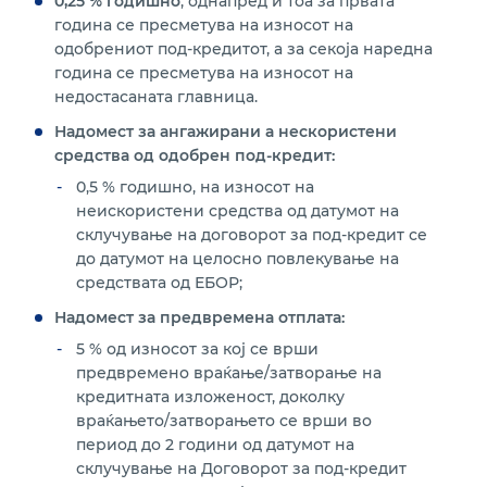
0,25 % годишно
, однапред и тоа за првата
година се пресметува на износот на
одобрениот под-кредитот, а за секоја наредна
година се пресметува на износот на
недостасаната главница.
Надомест за ангажирани а нескористени
средства од одобрен под-кредит:
0,5 % годишно, на износот на
неискористени средства од датумот на
склучување на договорот за под-кредит се
до датумот на целосно повлекување на
средствата од ЕБОР;
Надомест за предвремена отплата:
5 % од износот за кој се врши
предвремено враќање/затворање на
кредитната изложеност, доколку
враќањето/затворањето се врши во
период до 2 години од датумот на
склучување на Договорот за под-кредит