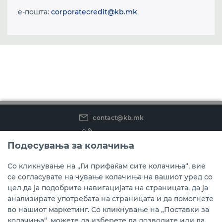
e-пошта:
corporatecredit@kb.mk
contact@kb.mk
(02) 3 296 800
Подесувања за колачиња
Instagram
LinkedIn
Youtube
Со кликнување на „Ги прифаќам сите колачиња“, вие
се согласувате на чување колачиња на вашиот уред со
Преземете ја мобилната апликација мБанкаКо.
цел да ја подобрите навигацијата на страницата, да ја
анализирате употребата на страницата и да помогнете
во нашиот маркетинг. Со кликнување на „Поставки за
колачиња“, можете да изберете да дозволите или да