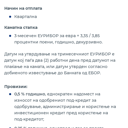
Начин на отплата
Квартална
Каматна стапка
3-месечен ЕУРИБОР за евра + 3,35 / 3,85
процентни поени, годишно, декурзивно.
Датум на утврдување на тримесечниот ЕУРИБОР е
датум кој паѓа два (2) работни дена пред датумот на
плаќање на камата, или датум утврден согласно
добиеното известување до Банката од ЕБОР.
Провизии:
0,5 % годишно
, еднократен надомест на
износот на одобрениот под-кредит за
одобрување, администрирање и користење на
инвестиционен кредит пред користење на
под-кредитот;