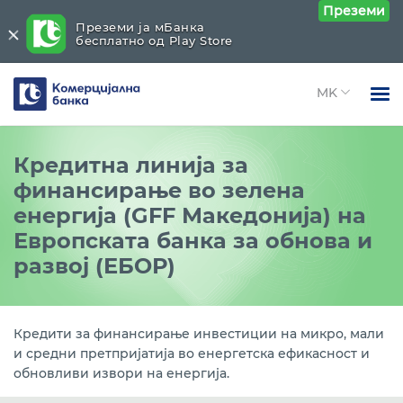
Преземи
Преземи ја мБанка
бесплатно од Play Store
Комерцијална
банка
Open 
Физички лица
Кредитни линии
Close submenu (Кредитни линии)
Кредитна линија зa
Open 
финансирање во зелена
Правни лица
Зелен финансиски фонд (GFF Македонија) на
енергија (GFF Македонија) на
ЕБОР
Open 
За нас
Европската банка за обнова и
Кредитна линија за финансирање на инвестиции
Open 
развој (ЕБОР)
Блог
и развој на приватни трговски друштва преку
РБСМ
Кредитна линија за кредитирање на развојот на
Кредити за финансирање инвестиции на микро, мали
микро, мали и средни претпријатија, поддршка на
и средни претпријатија во енергетска ефикасност и
извозот и за трајни обртни средства преку РБСМ
обновливи извори на енергија.
Кредити од ЗКДФ - проект за финансиски услуги