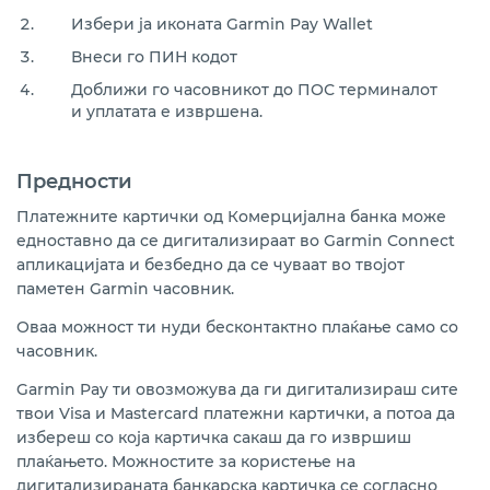
Избери ја иконата Garmin Pay Wallet
Внеси го ПИН кодот
Доближи го часовникот до ПОС терминалот
и уплатата е извршена.
Предности
Платежните картички од Комерцијална банка може
едноставно да се дигитализираат во Garmin Connect
апликацијата и безбедно да се чуваат во твојот
паметен Garmin часовник.
Оваа можност ти нуди бесконтактно плаќање само со
часовник.
Garmin Pay ти овозможува да ги дигитализираш сите
твои Visa и Mastercard платежни картички, а потоа да
избереш со која картичка сакаш да го извршиш
плаќањето. Можностите за користење на
дигитализираната банкарска картичка се согласно