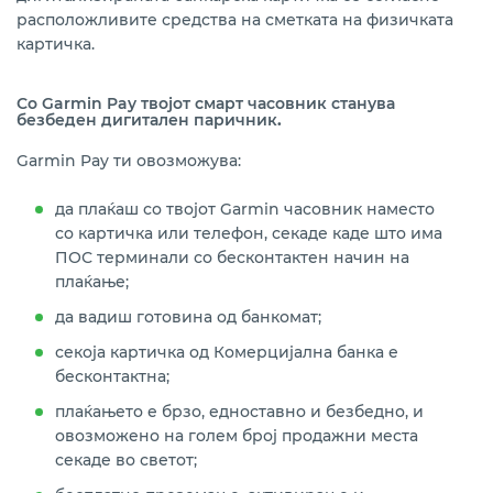
расположливите средства на сметката на физичката
картичка.
Со Garmin Pay твојот смарт часовник станува
безбеден дигитален паричник
.
Garmin Pay ти овозможува:
да плаќаш со твојот Garmin часовник наместо
со картичка или телефон, секаде каде што има
ПОС терминали со бесконтактен начин на
плаќање;
да вадиш готовина од банкомат
;
секоја картичка од Комерцијална банка е
бесконтактна;
плаќањето е брзо, едноставно и безбедно, и
овозможено на голем број продажни места
секаде во светот;