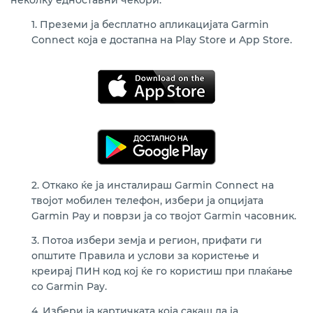
неколку едноставни чекори:
1. Преземи ја бесплатно апликацијата Garmin
Connect која е достапна на Play Store и App Store.
2. Откако ќе ја инсталираш Garmin Connect на
твојот мобилен телефон, избери ја опцијата
Garmin Pay и поврзи ја со твојот Garmin часовник.
3. Потоа избери земја и регион, прифати ги
општите Правила и услови за користење и
креирај ПИН код кој ќе го користиш при плаќање
со Garmin Pay.
4. Избери ја картичката која сакаш да ја