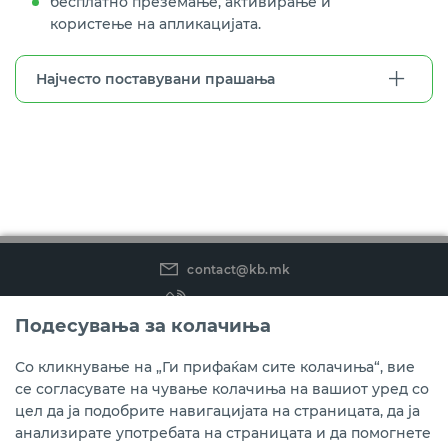
бесплатно преземање, активирање и
користење на апликацијата.
Најчесто поставувани прашања
contact@kb.mk
(02) 3 296 800
Подесувања за колачиња
Instagram
LinkedIn
Youtube
Со кликнување на „Ги прифаќам сите колачиња“, вие
се согласувате на чување колачиња на вашиот уред со
Преземете ја мобилната апликација мБанка.
цел да ја подобрите навигацијата на страницата, да ја
анализирате употребата на страницата и да помогнете