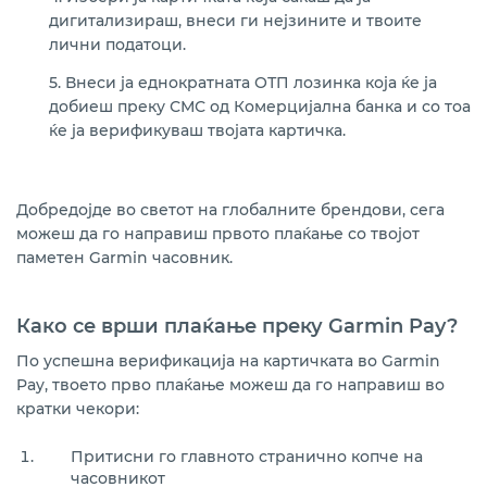
дигитализираш, внеси ги нејзините и твоите
лични податоци.
5. Внеси ја еднократната ОТП лозинка која ќе ја
добиеш преку СМС од Комерцијална банка и со тоа
ќе ја верификуваш твојата картичка.
Добредојде во светот на глобалните брендови, сега
можеш да го направиш првото плаќање со твојот
паметен Garmin часовник.
Како се врши плаќање преку Garmin Pay?
По успешна верификација на картичката во Garmin
Pay, твоето прво плаќање можеш да го направиш во
кратки чекори:
Притисни го главното странично копче на
часовникот