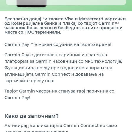
3D Secure безбедно онлајн плаќање
Банкомати
Бесплатно додај ги твоите Visa и Mastercard картички
од Комерцијална банка и плаќај со твојот Garmin
™
часовник брзо, лесно и безбедно
, на сите продажни
Дигитални киосци
места со ПОС терминали
.
Совети за безбедно користење
Garmin Pay™
е моќен сојузник на твоето време!
Garmin Pay
е дигитален паричник и платежна
Помош и поддршка
платформа за Garmin часовници со NFC технологија.
Функционира преку претходно инсталирање на
апликацијата Garmin Connect и додавање на
картичките преку неа.
Твојот Garmin часовник станува твој паричник со
Garmin Pay!
Како да започнам?
Активирај ја апликацијата Garmin Connect во само