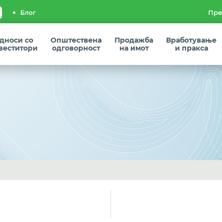
Блог
дноси со
Општествена
Продажба
Вработување
веститори
одговорност
на имот
и пракса