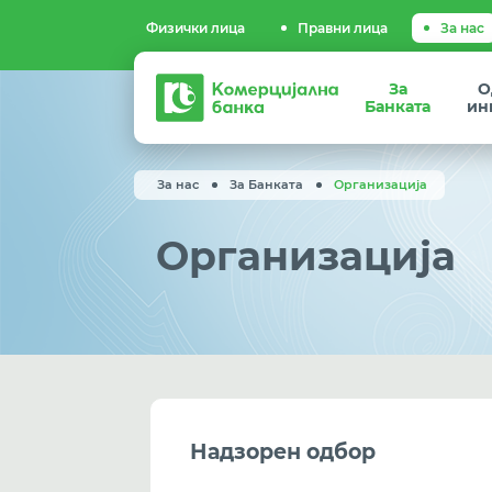
Физички лица
Правни лица
За нас
Комерцијална
За
О
банка
Банката
ин
За нас
За Банката
Организација
Организација
Надзорен одбор