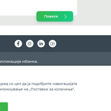
Повеќе
Instagram
LinkedIn
Youtube
апликација мБанка.
ред со цел да ја подобрите навигацијата
 кликнување на „Поставки за колачиња“,
Ажурирано на
09.08.2026
а
Изработено од
Nextsense
| Дизајн од
ЕПП