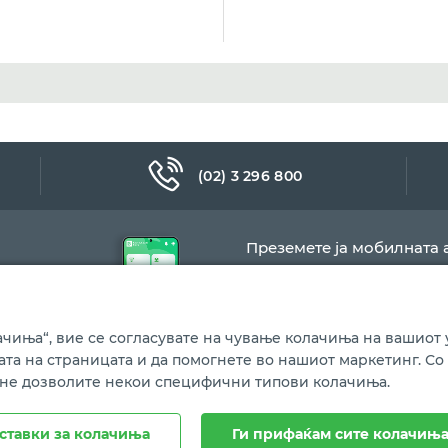
(02) 3 296 800
Преземете ја мобилната 
чиња“, вие се согласувате на чување колачиња на вашиот у
бата на страницата и да помогнете во нашиот маркетинг. Со
 не дозволите некои специфични типови колачиња.
Политика за колачиња
ставки за колачиња
Ги прифаќам сите колачињ
ина.
Сите права се задржани.