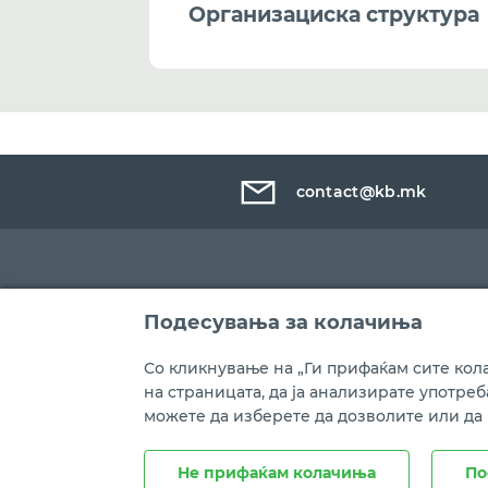
Организациска структура
contact@kb.mk
Подесувања за колачиња
Со кликнување на „Ги прифаќам сите кола
на страницата, да ја анализирате употре
можете да изберете да дозволите или да
Правни напомени
Политика на приватност
Не прифаќам колачиња
По
Copyright © Комерцијална банка АД Скопје, 2021 год