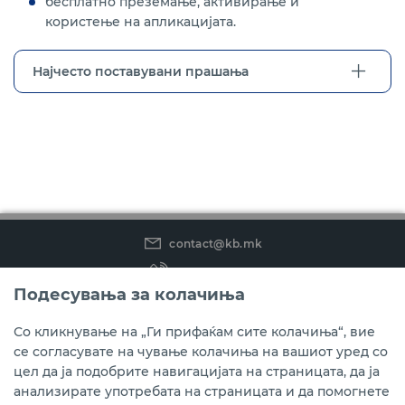
бесплатно преземање, активирање и
користење на апликацијата.
Најчесто поставувани прашања
contact@kb.mk
(02) 3 296 800
Подесувања за колачиња
Instagram
LinkedIn
Youtube
Со кликнување на „Ги прифаќам сите колачиња“, вие
се согласувате на чување колачиња на вашиот уред со
Преземете ја мобилната апликација мБанкаКо.
цел да ја подобрите навигацијата на страницата, да ја
анализирате употребата на страницата и да помогнете