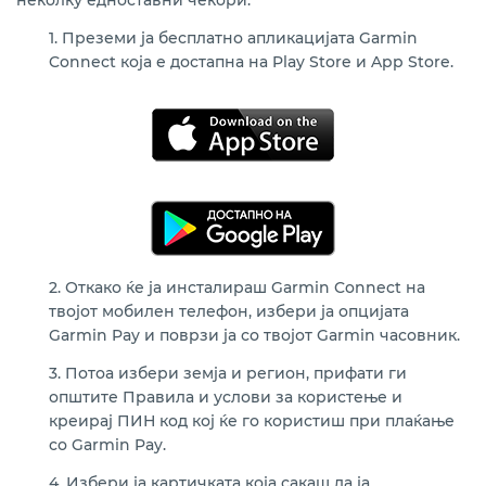
неколку едноставни чекори:
1. Преземи ја бесплатно апликацијата Garmin
Connect која е достапна на Play Store и App Store.
2. Откако ќе ја инсталираш Garmin Connect на
твојот мобилен телефон, избери ја опцијата
Garmin Pay и поврзи ја со твојот Garmin часовник.
3. Потоа избери земја и регион, прифати ги
општите Правила и услови за користење и
креирај ПИН код кој ќе го користиш при плаќање
со Garmin Pay.
4. Избери ја картичката која сакаш да ја