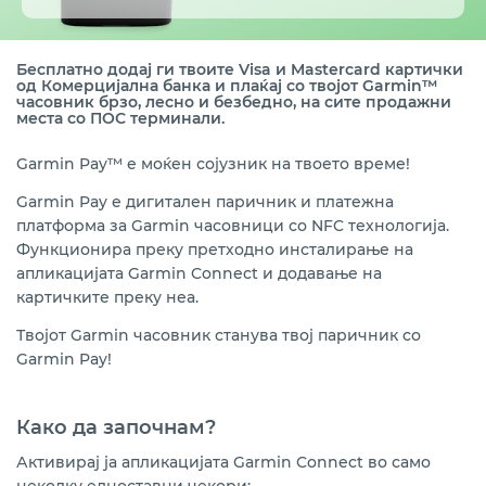
Банкомати
Совети за безбедно користење
Бесплатно додај ги твоите Visa и Mastercard картички
од Комерцијална банка и плаќај со твојот Garmin
™
часовник брзо, лесно и безбедно
, на сите продажни
Помош и поддршка
места со ПОС терминали
.
Garmin Pay™
е моќен сојузник на твоето време!
Garmin Pay
е дигитален паричник и платежна
платформа за Garmin часовници со NFC технологија.
Функционира преку претходно инсталирање на
апликацијата Garmin Connect и додавање на
картичките преку неа.
Твојот Garmin часовник станува твој паричник со
Garmin Pay!
Како да започнам?
Активирај ја апликацијата Garmin Connect во само