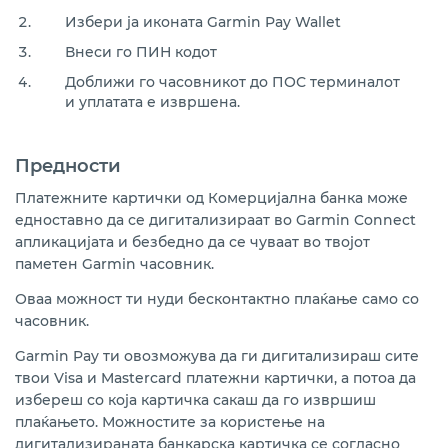
Избери ја иконата Garmin Pay Wallet
Внеси го ПИН кодот
Доближи го часовникот до ПОС терминалот
и уплатата е извршена.
Предности
Платежните картички од Комерцијална банка може
едноставно да се дигитализираат во Garmin Connect
апликацијата и безбедно да се чуваат во твојот
паметен Garmin часовник.
Оваа можност ти нуди бесконтактно плаќање само со
часовник.
Garmin Pay ти овозможува да ги дигитализираш сите
твои Visa и Mastercard платежни картички, а потоа да
избереш со која картичка сакаш да го извршиш
плаќањето. Можностите за користење на
дигитализираната банкарска картичка се согласно