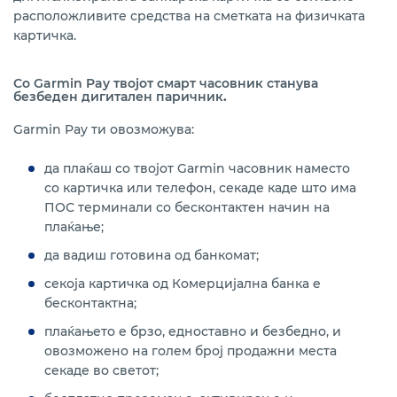
расположливите средства на сметката на физичката
картичка.
Со Garmin Pay твојот смарт часовник станува
безбеден дигитален паричник
.
Garmin Pay ти овозможува:
да плаќаш со твојот Garmin часовник наместо
со картичка или телефон, секаде каде што има
ПОС терминали со бесконтактен начин на
плаќање;
да вадиш готовина од банкомат
;
секоја картичка од Комерцијална банка е
бесконтактна;
плаќањето е брзо, едноставно и безбедно, и
овозможено на голем број продажни места
секаде во светот;