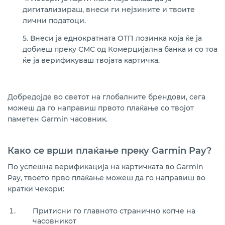
дигитализираш, внеси ги нејзините и твоите
лични податоци.
5. Внеси ја еднократната ОТП лозинка која ќе ја
добиеш преку СМС од Комерцијална банка и со тоа
ќе ја верификуваш твојата картичка.
Добредојде во светот на глобалните брендови, сега
можеш да го направиш првото плаќање со твојот
паметен Garmin часовник.
Како се врши плаќање преку Garmin Pay?
По успешна верификација на картичката во Garmin
Pay, твоето прво плаќање можеш да го направиш во
кратки чекори:
Притисни го главното странично копче на
часовникот