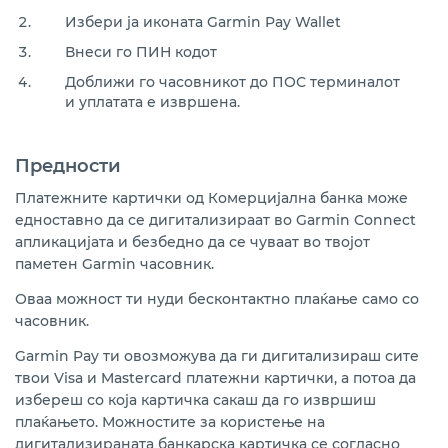
Избери ја иконата Garmin Pay Wallet
Внеси го ПИН кодот
Доближи го часовникот до ПОС терминалот
и уплатата е извршена.
Предности
Платежните картички од Комерцијална банка може
едноставно да се дигитализираат во Garmin Connect
апликацијата и безбедно да се чуваат во твојот
паметен Garmin часовник.
Оваа можност ти нуди бесконтактно плаќање само со
часовник.
Garmin Pay ти овозможува да ги дигитализираш сите
твои Visa и Mastercard платежни картички, а потоа да
избереш со која картичка сакаш да го извршиш
плаќањето. Можностите за користење на
дигитализираната банкарска картичка се согласно