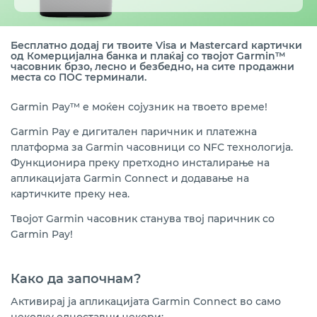
Garmin Pay плаќања
Дигитални известувања
Бесплатно додај ги твоите Visa и Mastercard картички
од Комерцијална банка и плаќај со твојот Garmin
™
часовник брзо, лесно и безбедно
, на сите продажни
Дигитално потпишување договори
места со ПОС терминали
.
Онлајн плаќања (Е-commerce)
Garmin Pay™
е моќен сојузник на твоето време!
Garmin Pay
е дигитален паричник и платежна
Портал за отворено банкарство
платформа за Garmin часовници со NFC технологија.
Функционира преку претходно инсталирање на
апликацијата Garmin Connect и додавање на
картичките преку неа.
Твојот Garmin часовник станува твој паричник со
Garmin Pay!
Како да започнам?
Активирај ја апликацијата Garmin Connect во само