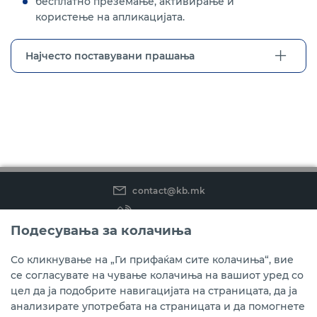
бесплатно преземање, активирање и
користење на апликацијата.
Најчесто поставувани прашања
contact@kb.mk
(02) 3 296 800
Подесувања за колачиња
Instagram
LinkedIn
Youtube
Со кликнување на „Ги прифаќам сите колачиња“, вие
се согласувате на чување колачиња на вашиот уред со
Преземете ја мобилната апликација мБанкаКо.
цел да ја подобрите навигацијата на страницата, да ја
анализирате употребата на страницата и да помогнете