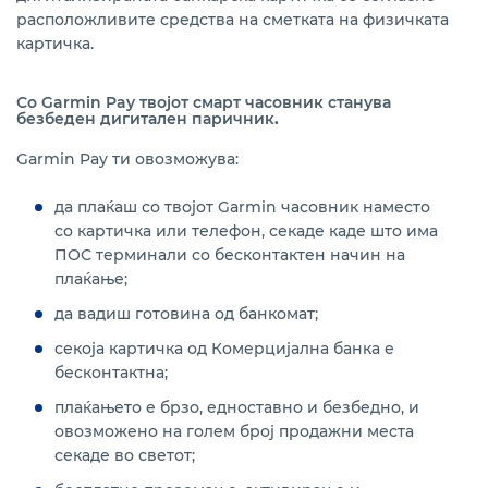
расположливите средства на сметката на физичката
картичка.
Со Garmin Pay твојот смарт часовник станува
безбеден дигитален паричник
.
Garmin Pay ти овозможува:
да плаќаш со твојот Garmin часовник наместо
со картичка или телефон, секаде каде што има
ПОС терминали со бесконтактен начин на
плаќање;
да вадиш готовина од банкомат
;
секоја картичка од Комерцијална банка е
бесконтактна;
плаќањето е брзо, едноставно и безбедно, и
овозможено на голем број продажни места
секаде во светот;