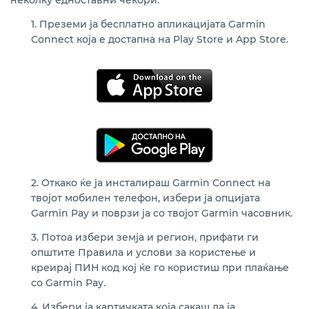
неколку едноставни чекори:
1. Преземи ја бесплатно апликацијата Garmin
Connect која е достапна на Play Store и App Store.
2. Откако ќе ја инсталираш Garmin Connect на
твојот мобилен телефон, избери ја опцијата
Garmin Pay и поврзи ја со твојот Garmin часовник.
3. Потоа избери земја и регион, прифати ги
општите Правила и услови за користење и
креирај ПИН код кој ќе го користиш при плаќање
со Garmin Pay.
4. Избери ја картичката која сакаш да ја