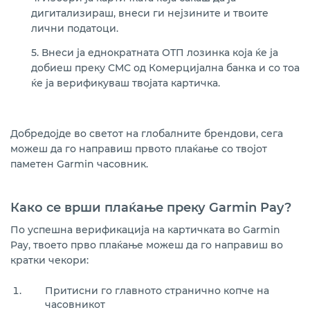
дигитализираш, внеси ги нејзините и твоите
лични податоци.
5. Внеси ја еднократната ОТП лозинка која ќе ја
добиеш преку СМС од Комерцијална банка и со тоа
ќе ја верификуваш твојата картичка.
Добредојде во светот на глобалните брендови, сега
можеш да го направиш првото плаќање со твојот
паметен Garmin часовник.
Како се врши плаќање преку Garmin Pay?
По успешна верификација на картичката во Garmin
Pay, твоето прво плаќање можеш да го направиш во
кратки чекори:
Притисни го главното странично копче на
часовникот