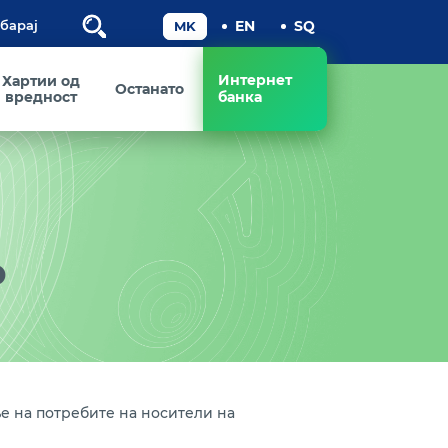
Пребарај
Интернет
Хартии од
Останато
вредност
банка
о
е на потребите на носители на