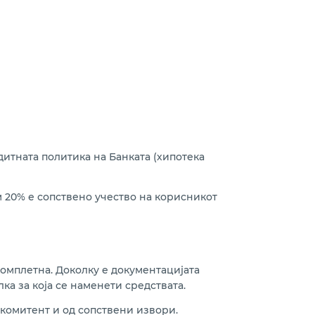
итната политика на Банката (хипотека
м 20% е сопствено учество на корисникот
омплетна. Доколку е документацијата
ка за која се наменети средствата.
 комитент и од сопствени извори.