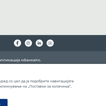
Instagram
LinkedIn
Youtube
апликација мБанкаКо.
ред со цел да ја подобрите навигацијата
 кликнување на „Поставки за колачиња“,
Ажурирано на
06.08.2026
а