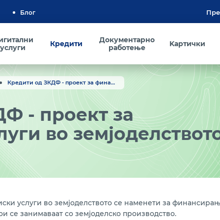
Блог
игитални
Документарно
Кредити
Kартички
услуги
работење
Кредити од ЗКДФ - проект за финансиски услуги во земјоделството
Ф - проект за
уги во земјоделствот
иски услуги во земјоделството се наменети за финансирањ
ои се занимаваат со земјоделско производство.