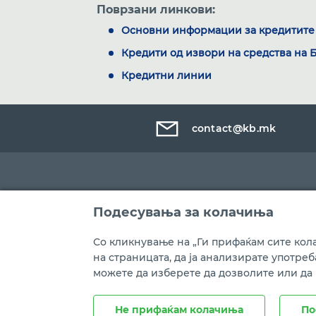
Поврзани линкови:
Основни информации за кредитите 
Кредити од извори на средства на 
Кредитни линии
contact@kb.mk
Подесувања за колачиња
Со кликнување на „Ги прифаќам сите кола
на страницата, да ја анализирате употре
можете да изберете да дозволите или да
Правни напомени
Политика на приватност
Не прифаќам колачиња
По
Copyright © Комерцијална банка АД Скопје, 2021 год