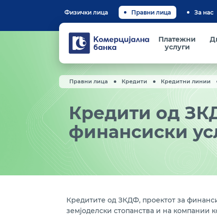
Физички лица
Правни лица
За нас
Комерцијална
Платежни
Д
банка
услуги
Правни лица
Кредити
Кредитни линии
Кредити од ЗКД
финансиски усл
Кредитите од ЗКДФ, проектот за финанс
земјоделски стопанства и на компании к