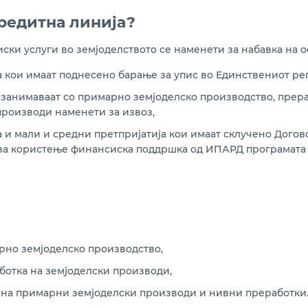
кредитна линија?
ски услуги во земјоделството се наменети за набавка на о
 кои имаат поднесено барање за упис во Единствениот рег
е занимаваат со примарно земјоделско производство, прер
производи наменети за извоз,
а и мали и средни претпријатија кои имаат склучено Дого
 за користење финансиска поддршка од ИПАРД програмата 
арно земјоделско производство,
аботка на земјоделски производи,
оз на примарни земјоделски производи и нивни преработки