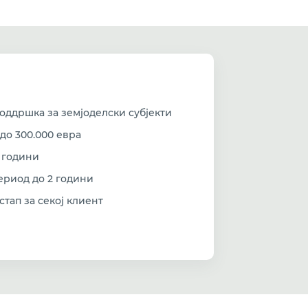
оддршка за земјоделски субјекти
до 300.000 евра
8 години
ериод до 2 години
тап за секој клиент