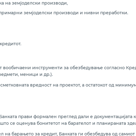
ка на земјоделски производи,
 примарни земјоделски производи и нивни преработки.
кредитот.
ат вообичаени инструменти за обезбедување согласно Кред
едмети, меници и др.).
сметковната вредност на проектот, а остатокот од миниму
Банката прави формален преглед дали е документацијата к
што се оценува бонитетот на барателот и планираната здел
 на барањето за кредит, Банката ги обезбедува од самиот