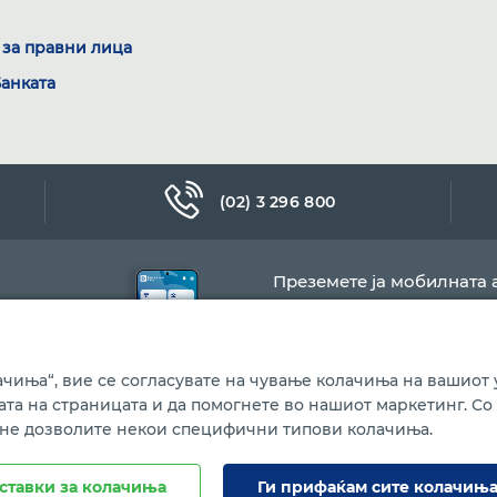
за правни лица
Банката
(02) 3 296 800
Преземете ја мобилната 
чиња“, вие се согласувате на чување колачиња на вашиот у
бата на страницата и да помогнете во нашиот маркетинг. Со
 не дозволите некои специфични типови колачиња.
Политика за колачиња
ставки за колачиња
Ги прифаќам сите колачињ
ина.
Сите права се задржани.