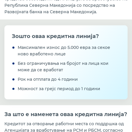
во земјоделството
Република Северна Македонија со посредство на
Развојната банка на Северна Македонија.
Проект кредитирање на МСП за отварање на нови
работни места, од средства на Агенција за
вработување на РСМ, а со посредство на РБСМ
Зошто оваа кредитна
линија?
Кредити за агроиндустрискиот сектор
поддржани од УСАИД
Максимален износ до 5.000 евра за секое
ново вработено лице
Програма за поддршка на конкурентноста на МСП
(SME-CSP) со бесплатна техничка поддршка и 15%
Без ограничувања на бројот на лица кои
грант за кредитокорисниците, финансирана од
може да се вработат
ЕУ и развиена од ЕБОР
Рок на отплата до 4 години
Кредитна линија од ЕИБ преку РБСМ за учество
Можност за грејс период до 1 години
во програмата за кредитирање на МСП и средно
пазарно капитализирани претпријатија VI
(закрепнување од КОВИД-19)
Кредитно-гарантна шема од Гарантен фонд преку
За што е наменета оваа кредитна линија?
Развојна Банка на Северна Македонија (РБСМ)
Кредитот за отворање работни места со поддршка од
Агенцијата за вработување на РСМ и РБСМ, согласно
Програма за одржливо рестартирање на МСП