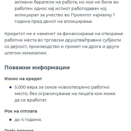
активни баратели на работа, но кои не биле во
работен однос кај истиот работодавач кој
аплицирал за учество во Проектот најмалку 1
година пред денот на аплицирање.
Кредитот не е наменет за финансирање на отворање
работни места во трговски друштва/правни субјекти
со дејност, производство и промет на дрога и други
штетни хемикалии.
Поважни информации
Износ на кредит
5.000 евра за секое новоотворено работно
место, без ограничување на лицата кои може
да се вработат.
Рок на отплата
до 4 години.
Грејс период