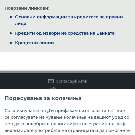
Поврзани линкови:
Основни информации за кредитите за правни
лица
Кредити од извори на средства на Банката
Кредитни линии
contact@kb.mk
(02) 3 296 800
Подесувања за колачиња
Instagram
LinkedIn
Youtube
Со кликнување на „Ги прифаќам сите колачиња“, вие
се согласувате на чување колачиња на вашиот уред со
Преземете ја мобилната апликација мБанкаКо.
цел да ја подобрите навигацијата на страницата, да ја
анализирате употребата на страницата и да помогнете