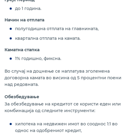
до 1 година.
Начин на отплата
полугодишна отплата на главнината,
квартална отплата на камата.
Каматна стапка
1% годишно, фиксна.
Во случај на доцнење се наплатува зголемена
договорна камата во висина од 5 процентни поени
над редовната.
Обезбедување
За обезбедување на кредитот се користи еден или
комбинација од следните инструменти:
хипотека на недвижен имот во сооднос 1:1 во
однос на одобрениот кредит,