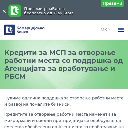
Преземи
Преземи ја мБанка
бесплатно од Play Store
Комерцијална
банка
Open 
Физички лица
Кредитни линии
Close submenu (Кредитни линии)
Кредити за МСП за отворање
Open 
работни места со поддршка од
Правни лица
Зелен финансиски фонд (GFF Македонија) на
Агенцијата за вработување и
ЕБОР
Open 
За нас
РБСМ
Кредитна линија за финансирање на инвестиции
Open 
Блог
и развој на приватни трговски друштва преку
РБСМ
Нудиме одлична поддршка за отворање работни места
Кредитна линија за кредитирање на развојот на
и развој на помалите бизниси.
микро, мали и средни претпријатија, поддршка на
извозот и за трајни обртни средства преку РБСМ
Кредитите за отворање работни места наменети за
микро, мали и средни претпријатија се одобруваат од
Кредити од ЗКДФ - проект за финансиски услуги
средства обезбедени од Агенцијата за вработување на