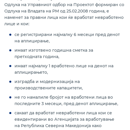
финансирана од ЕБОР со бесплатна техничка
Одлука на Управниот одбор на Проектот формиран со
поддршка и исплата на 15 % грант финансиски
Одлука на Владата на РМ од 25.02.2008 година, е
поддржан од донаторите Норвешка, Луксембург и
наменет за правни лица кои ќе вработат невработено
САД
лице и кои:
Програма за субвенционирање камата по кредити
се регистрирани најмалку 6 месеци пред денот
од компании кои ја реинвестираат добивката
реализирана со РБСМ
на аплицирање,
имаат изготвено годишна сметка за
Kредитна линија ЕИБ VII- кредитирање на МСП,
претходната година,
средно пазарно капитализирани претпријатија и
зелена транзиција
имаат најмалку 1 вработено лице на денот на
аплицирањето,
изградба и модернизација на
производствените капацитети,
не го намалиле бројот на вработени лица во
последните 3 месеци, пред денот аплицирање,
сакаат да вработат невработени лица кои се
евидентирани во Агенцијата за вработување
на Република Северна Македонија како