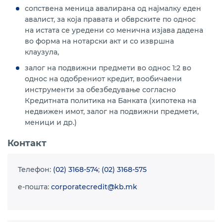
сопствена меница авалирана од најмалку еден
авалист, за која правата и обврските по однос
на истата се уредени со менична изјава дадена
во форма на нотарски акт и со извршна
клаузула,
залог на подвижни предмети во однос 1:2 во
однос на одобрениот кредит, вообичаени
инструменти за обезбедување согласно
Кредитната политика на Банката (хипотека на
недвижен имот, залог на подвижни предмети,
меници и др.)
Контакт
Телефон:
(02) 3168-574
;
(02) 3168-575
e-пошта:
corporatecredit@kb.mk