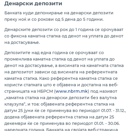
Продажба на удели во КБ Инвест
Денарски депозити
Open 
Банката нуди депонирање на денарски депозити
Нашата мрежа
преку ноќ и со рокови од 5 дена до 5 години.
Помош и поддршка
Денарските депозити со рок до 1 година се орочуваат
со фиксна каматна стапка од денот на уплата до денот
на достасување.
Депозитите над една година се орочуваат со
променлива каматна стапка од денот на уплата до
денот на достасување, а висината на каматната стапка
на депозитот зависи од висината на референтната
каматна стапка. Како референтна каматна стапка се
користи стапката што е објавена и достапна на веб-
страницата на НБРСМ (
www.nbrm.mk
) под називот
„каматна стапка на денарски депозити без валутна
клаузула“, и тоа: објавената референтна стапка на
датум 25 јуни ќе се применува во периодот 01.07. - 31.12.,
додека објавената референтна стапка на датум 25
декември ќе се применува во периодот 01.01. - 30.06.
наредната година. Банката на својата веб-страница