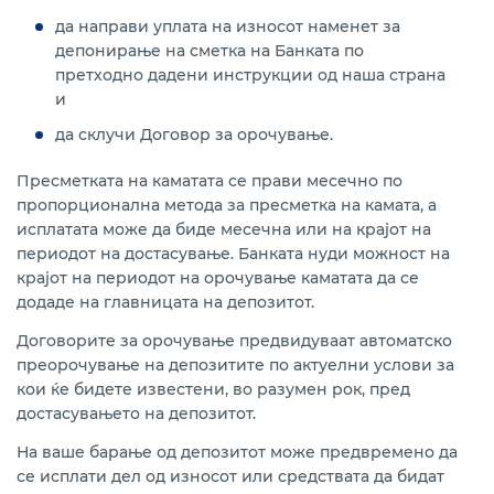
да направи уплата на износот наменет за
депонирање на сметка на Банката по
претходно дадени инструкции од наша страна
и
да склучи Договор за орочување.
Пресметката на каматата се прави месечно по
пропорционална метода за пресметка на камата, а
исплатата може да биде месечна или на крајот на
периодот на достасување. Банката нуди можност на
крајот на периодот на орочување каматата да се
додаде на главницата на депозитот.
Договорите за орочување предвидуваат автоматско
преорочување на депозитите по актуелни услови за
кои ќе бидете известени, во разумен рок, пред
достасувањето на депозитот.
На ваше барање од депозитот може предвремено да
се исплати дел од износот или средствата да бидат