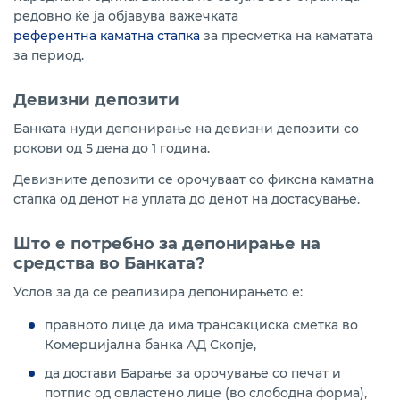
редовно ќе ја објавува важечката
референтна каматна стапка
за пресметка на каматата
за период.
Девизни депозити
Банката нуди депонирање на девизни депозити со
рокови од 5 дена до 1 година.
Девизните депозити се орочуваат со фиксна каматна
стапка од денот на уплата до денот на достасување.
Што е потребно за депонирање на
средства во Банката?
Услов за да се реализира депонирањето е:
правното лице да има трансакциска сметка во
Комерцијална банка АД Скопје,
да достави Барање за орочување со печат и
потпис од овластено лице (во слободна форма),