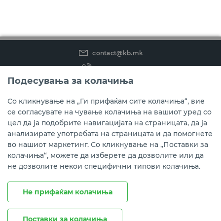
contact@kb.mk
(02) 3 296 800
Подесувања за колачиња
Instagram
LinkedIn
Youtube
Со кликнување на „Ги прифаќам сите колачиња“, вие
се согласувате на чување колачиња на вашиот уред со
Преземете ја мобилната апликација мБанкаКо.
цел да ја подобрите навигацијата на страницата, да ја
анализирате употребата на страницата и да помогнете
во нашиот маркетинг. Со кликнување на „Поставки за
колачиња“, можете да изберете да дозволите или да
не дозволите некои специфични типови колачиња.
Не прифаќам колачиња
Поставки за колачиња