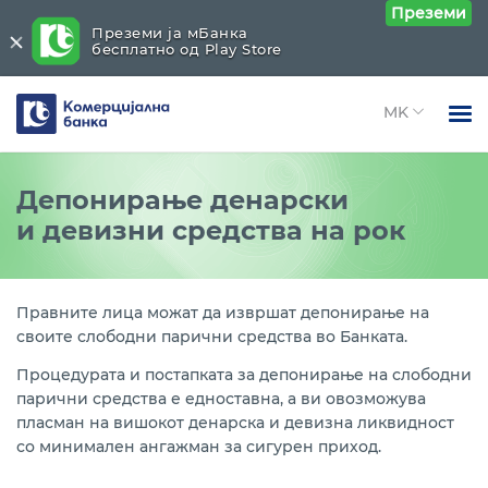
Преземи
Преземи ја мБанка
бесплатно од Play Store
Комерцијална
банка
Open 
Физички лица
Останато
Close submenu (Останато)
Депонирање денарски
Open 
и девизни средства на рок
Правни лица
Траен налог
Open 
За нас
Депозити - денарски и девизни
Open 
Правните лица можат да извршат депонирање на
Блог
своите слободни парични средства во Банката.
Осигурување
Процедурата и постапката за депонирање на слободни
Сефови
парични средства е едноставна, а ви овозможува
пласман на вишокот денарска и девизна ликвидност
Продажба на златници
со минимален ангажман за сигурен приход.