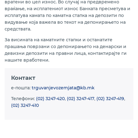
вратени во цел износ. Во случај на предвремено
враќање, на исплатениот износ Банката пресметува и
исплатува камата по каматна стапка на депозити по
видување која важела во текот на депонирањето на
средствата.
За висината на каматните стапки и останатите
прашања поврзани со депонирањето на денарски и
девизни депозити на правни лица, контактирајте ги
нашите вработени.
Контакт
e-пошта:
trguvanjevozemjata@kb.mk
Телефони:
(02) 3247-420
,
(02) 3247-417
,
(02) 3247-419
,
(02) 3247-410