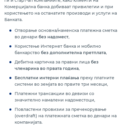
ги и старт-ап компаниите, како клиенти на
Комерцијална банка добиваат привилегии и при
користењето на останатите производи и услуги на
Банката.
Отворање основна/наменска платежна сметка
во денари
без надомест
,
Користење Интернет банка и мобилно
банкарство
без дополнителна претплата
,
Дебитна картичка за правни лица
без
членарина во првата година
,
Бесплатни интерни плаќања
преку платните
системи во земјата во првите три месеци,
Платежни трансакции во девизи со
значително намалени надоместоци,
Повластени провизии за пречекорување
(оverdraft) на платежната сметка во денари на
компанијата.