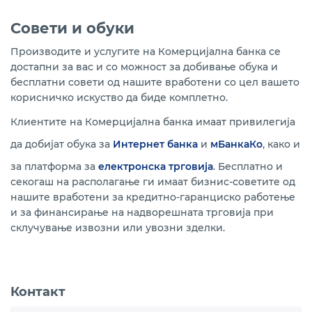
Совети и обуки
Производите и услугите на Комерцијална банка се
достапни за вас и со можност за добивање обука и
бесплатни совети од нашите вработени со цел вашето
корисничко искуство да биде комплетно.
Клиентите на Комерцијална банка имаат привилегија
да добијат обука за
Интернет банка
и
мБанкаКо
, како и
за платформа за
електронска трговија
. Бесплатно и
секогаш на располагање ги имаат бизнис-советите од
нашите вработени за кредитно-гаранциско работење
и за финансирање на надворешната трговија при
склучување извозни или увозни зделки.
Контакт