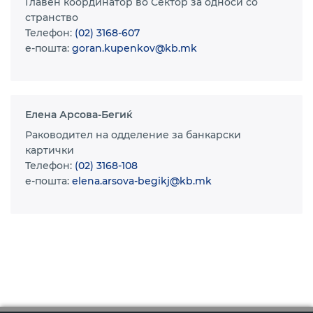
Главен координатор во Сектор за односи со
странство
Телефон:
(02) 3168-607
e-пошта:
goran.kupenkov@kb.mk
Елена Арсова-Бегиќ
Раководител на одделение за банкарски
картички
Телефон:
(02) 3168-108
e-пошта:
elena.arsova-begikj@kb.mk