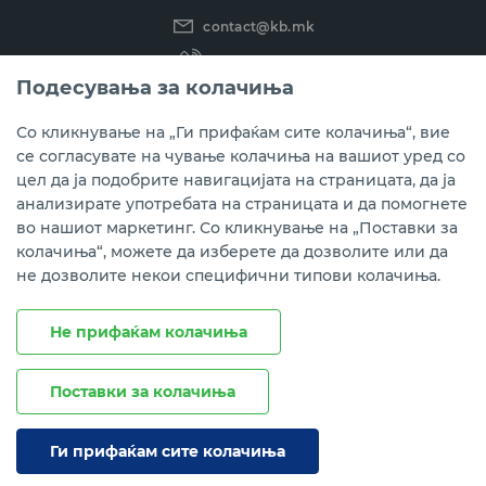
contact@kb.mk
(02) 3 296 800
Подесувања за колачиња
Instagram
LinkedIn
Youtube
Со кликнување на „Ги прифаќам сите колачиња“, вие
се согласувате на чување колачиња на вашиот уред со
Преземете ја мобилната апликација мБанкаКо.
цел да ја подобрите навигацијата на страницата, да ја
анализирате употребата на страницата и да помогнете
во нашиот маркетинг. Со кликнување на „Поставки за
колачиња“, можете да изберете да дозволите или да
не дозволите некои специфични типови колачиња.
Не прифаќам колачиња
Поставки за колачиња
Правни напомени
Политика на приватност
Политика за колачиња
Ги прифаќам сите колачиња