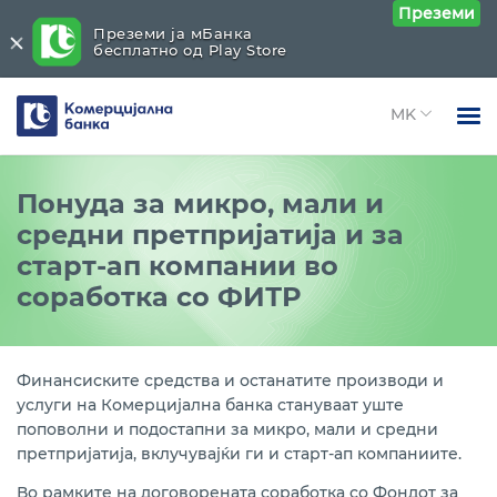
Преземи
Преземи ја мБанка
бесплатно од Play Store
Комерцијална
банка
Open 
Физички лица
Понуда за микро, мали и
Open 
средни претпријатија и за
Правни лица
старт-ап компании во
Open 
За нас
соработка со ФИТР
Open 
Блог
Финансиските средства и останатите производи и
услуги на Комерцијална банка стануваат уште
поповолни и подостапни за микро, мали и средни
претпријатија, вклучувајќи ги и старт-ап компаниите.
Во рамките на договорената соработка со Фондот за