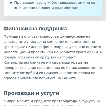
Производи и услуги без надоместоци или со
значително намалени надоместоци
Финансиска поддршка
Понудата вклучува можност за финансирање на
сопственото учество на компаниите-корисници на
грант од ФИТР или за финансирање успешно оценети
инвестициони проекти кои не користат грант од ФИТР
поради ограничени средства на Фондот.
Комерцијална банка ќе им овозможи кредитна
поддршка на овие правни лица во износ соодветен на
нивните потреби и со намалени каматни стапки во
однос на каматната политика на Банката.
Производи и услуги
Микро, малите и средните претпријатија, вклучувајќи