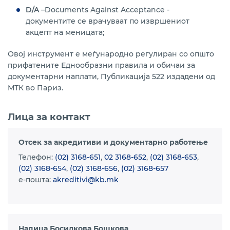
D/A
–Documents Against Acceptance -
документите се врачуваат по извршениот
акцепт на меницата;
Овој инструмент е меѓународно регулиран со општо
прифатените Еднообразни правила и обичаи за
документарни наплати, Публикација 522 издадени од
МТК во Париз.
Лица за контакт
Отсек за акредитиви и документарно работење
Телефон:
(02) 3168-651
,
02 3168-652
,
(02) 3168-653
,
(02) 3168-654
,
(02) 3168-656
,
(02) 3168-657
e-пошта:
akreditivi@kb.mk
Надица Босилкова Бошкова