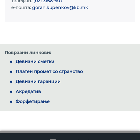
Телефон:
(02) 3168-607
e-пошта:
goran.kupenkov@kb.mk
Поврзани линкови:
Девизни сметки
Платен промет со странство
Девизни гаранции
Акредатив
Форфетирање