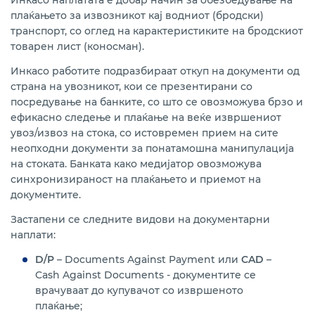
Инкасо наплатата е добар начин за обезбедување на
ИНКОТЕРМС калкулатор
плаќањето за извозникот кај водниот (бродски)
транспорт, со оглед на карактеристиките на бродскиот
Форфетирање
товарен лист (коносман).
Инкасо работите подразбираат откуп на документи од
страна на увозникот, кои се презентирани со
посредување на банките, со што се овозможува брзо и
ефикасно следење и плаќање на веќе извршениот
увоз/извоз на стока, со истовремен прием на сите
неопходни документи за понатамошна манипулација
на стоката. Банката како медијатор овозможува
синхронизираност на плаќањето и приемот на
документите.
Застапени се следните видови на документарни
наплати:
D/P
– Documents Against Payment или
CAD
–
Cash Against Documents - документите се
врачуваат до купувачот со извршеното
плаќање;