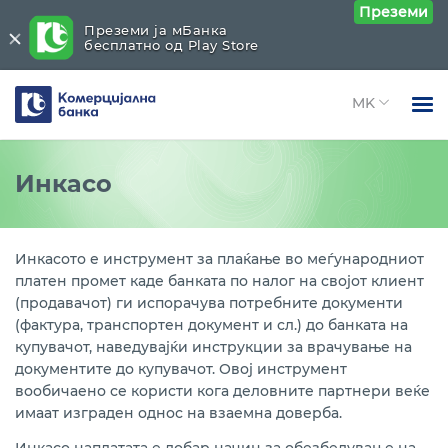
Преземи
Преземи ја мБанка
бесплатно од Play Store
Комерцијална
банка
Open 
Физички лица
Документарно работење
Close submenu (Документарно работење)
Инкасо
Open 
Правни лица
Денарски гаранции
Open 
За нас
Инкасото е инструмент за плаќање во меѓународниот
Девизни гаранции
платен промет каде банката по налог на својот клиент
Open 
Блог
(продавачот) ги испорачува потребните документи
Чек
(фактура, транспортен документ и сл.) до банката на
купувачот, наведувајќи инструкции за врачување на
Инкасо
документите до купувачот. Овој инструмент
вообичаено се користи кога деловните партнери веќе
Акредитив
имаат изграден однос на взаемна доверба.