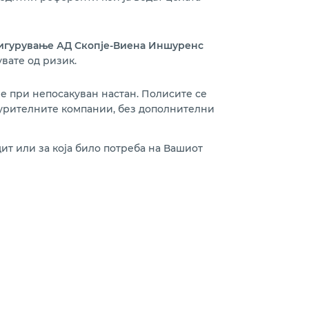
гурување АД Скопје-Виена Иншуренс
вате од ризик.
е при непосакуван настан. Полисите се
игурителните компании, без дополнителни
ит или за која било потреба на Вашиот