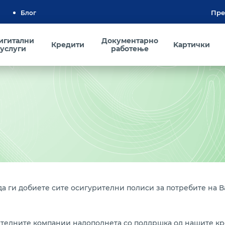
Блог
игитални
Документарно
Кредити
Kартички
услуги
работење
да ги добиете сите осигурителни полиси за потребите на 
рителните компании надополнета со поддршка од нашите кр