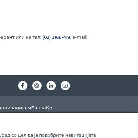
ерент или на тел:
(02) 3168-419
, e-mail:
Instagram
LinkedIn
Youtube
апликација мБанкаКо.
ред со цел да ја подобрите навигацијата