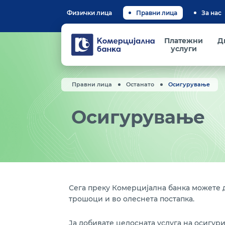
Физички лица
Правни лица
За нас
Комерцијална
Платежни
Д
банка
услуги
Правни лица
Останато
Осигурување
Осигурување
Сега преку Комерцијална банка можете 
трошоци и во олеснета постапка.
Ја добивате целосната услуга на осигу