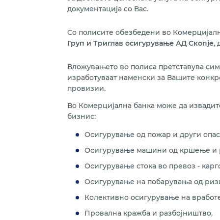
документација со Вас.
Со полисите обезбедени во Комерцијал
Груп и Триглав осигурување АД Скопје
,
Вложувањето во полиса претставува сим
изработуваат наменски за Вашите конкре
провизии.
Во Комерцијална банка може да извадите
бизнис:
Осигурување од пожар и други опас
Осигурување машини од кршење и 
Осигурување стока во превоз - карг
Осигурување на побарувања од ризи
Колективно осигурување на вработ
Провална кражба и разбојништво,