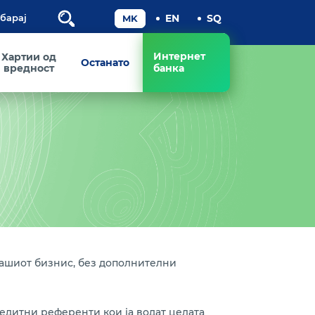
Пребарај
Интернет
Хартии од
Останато
вредност
банка
Вашиот бизнис, без дополнителни
едитни референти кои ја водат целата