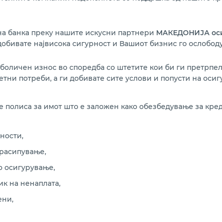
на банка преку нашите искусни партнери
МАКЕДОНИЈА оси
 добивате највисока сигурност и Вашиот бизнис го ослободу
боличен износ во споредба со штетите кои би ги претрпел
тни потреби, а ги добивате сите услови и попусти на ос
 полиса за имот што е заложен како обезбедување за кред
ности,
расипување,
о осигурување,
к на ненаплата,
ени,