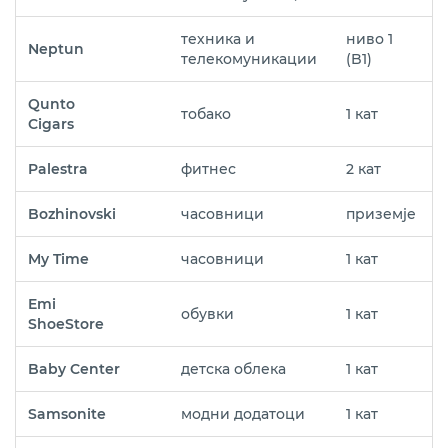
техника и
ниво 1
Neptun
телекомуникации
(B1)
Qunto
тобако
1 кат
Cigars
Palestra
фитнес
2 кат
Bozhinovski
часовници
приземје
My Time
часовници
1 кат
Emi
обувки
1 кат
ShoeStore
Baby Center
детска облека
1 кат
Samsonite
модни додатоци
1 кат