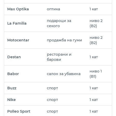
Max Optika
оптика
1 кат
подароци за
ниво 2
La Familia
секого
(B2)
ниво 2
Motocentar
продажба на гуми
(B2)
ресторани и
Destan
1 кат
барови
ниво 1
Babor
салон за убавина
(B1)
Buzz
спорт
1 кат
Nike
спорт
1 кат
Polleo Sport
спорт
1 кат