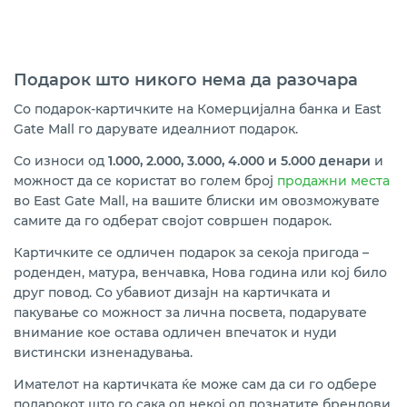
Подарок што никог
o
нема да разочара
Со подарок-картичките на Комерцијална банка и East
Gate Mall го дарувате идеалниот подарок.
Со износи од
1.000, 2.000, 3.000, 4.000 и 5.000 денари
и
можност да се користат во голем број
продажни места
во
East Gate Mall, на вашите блиски им овозможувате
самите да го одберат својот совршен подарок.
Картичките се одличен подарок за секоја пригода –
роденден, матура, венчавка, Нова година или кој било
друг повод. Со убавиот дизајн на картичката и
пакување со можност за лична посвета, подарувате
внимание кое остава одличен впечаток и нуди
вистински изненадувања.
Имателот на картичката ќе може сам да си го одбере
подарокот што го сака од некој од познатите брендови