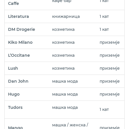
кафе бар
1 кат
Caffe
Literatura
книжарница
1 кат
DM Drogerie
козметика
1 кат
Kiko Milano
козметика
приземје
L’Occitane
козметика
приземје
Lush
козметика
приземје
Dan John
машка мода
приземје
Hugo
машка мода
приземје
Tudors
машка мода
1 кат
машка / женска /
Mango
приземје