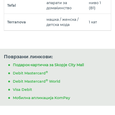
апарати за
ниво 1
Tefal
домаќинство
(B1)
машка / женска /
Terranova
1 кат
детска мода
Поврзани линкови:
Подарок-картичка за Skopje City Mall
®
Debit Mastercard
®
Debit Mastercard
World
Visa Debit
Мобилна апликација KomPay