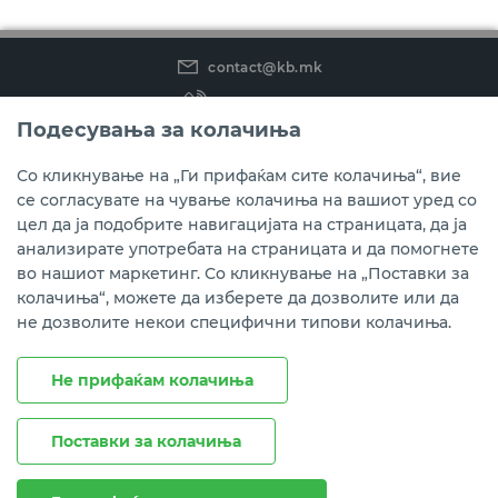
contact@kb.mk
(02) 3 296 800
Подесувања за колачиња
Instagram
LinkedIn
Youtube
Со кликнување на „Ги прифаќам сите колачиња“, вие
се согласувате на чување колачиња на вашиот уред со
Преземете ја мобилната апликација мБанка.
цел да ја подобрите навигацијата на страницата, да ја
анализирате употребата на страницата и да помогнете
во нашиот маркетинг. Со кликнување на „Поставки за
колачиња“, можете да изберете да дозволите или да
не дозволите некои специфични типови колачиња.
Не прифаќам колачиња
Поставки за колачиња
Правни напомени
Политика на приватност
Политика за колачиња