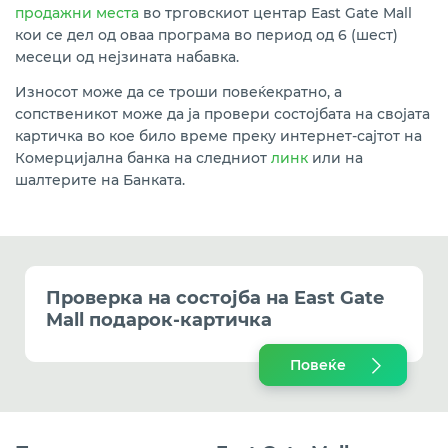
продажни места
во трговскиот центар East Gate Mall
кои се дел од оваа програма во период од 6 (шест)
месеци од нејзината набавка.
Износот може да се троши повеќекратно, а
сопственикот може да ја провери состојбата на својата
картичка во кое било време преку интернет-сајтот на
Комерцијална банка на следниот
линк
или на
шалтерите на Банката.
Проверка на состојба на East Gate
Mall подарок-картичка
Повеќе