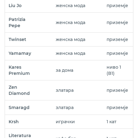
Liu Jo
женска мода
приземје
Patrizia
женска мода
приземје
Pepe
Twinset
женска мода
приземје
Yamamay
женска мода
приземје
Kares
ниво 1
за дома
Premium
(B1)
Zen
златара
приземје
Diamond
Smaragd
златара
приземје
Krsh
играчки
1 кат
Literatura