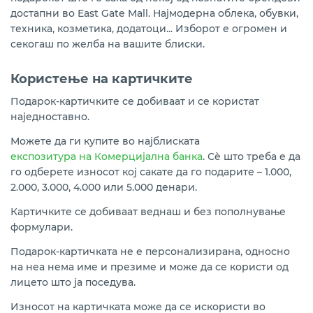
достапни во East Gate Mall. Најмодерна облека, обувки,
техника, козметика, додатоци... Изборот е огромен и
секогаш по желба на вашите блиски.
Користење на картичките
Подарок-картичките се добиваат и се користат
наједноставно.
Можете да ги купите во најблиската
експозитура на Комерцијална банка
. Сѐ што треба е да
го одберете износот кој сакате да го подарите – 1.000,
2.000, 3.000, 4.000 или 5.000 денари.
Картичките се добиваат веднаш и без пополнување
формулари.
Подарок-картичката не е персонализирана, односно
на неа нема име и презиме и може да се користи од
лицето што ја поседува.
Износот на картичката може да се искористи во