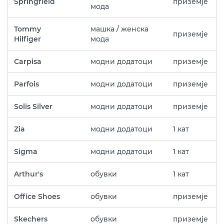
Springfield
приземје
мода
Tommy
машка / женска
приземје
Hilfiger
мода
Carpisa
модни додатоци
приземје
Parfois
модни додатоци
приземје
Solis Silver
модни додатоци
приземје
Zia
модни додатоци
1 кат
Sigma
модни додатоци
1 кат
Arthur's
обувки
1 кат
Office Shoes
обувки
приземје
Skechers
обувки
приземје