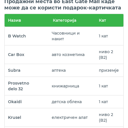
Продажни места во East Gate Mall каде
може да се користи подарок-картичката
Назив
Категорија
Кат
Часовници и
B Watch
1 кат
накит
ниво 2
Car Box
авто козметика
(B2)
Subra
аптека
приземје
Prosvetno
книжарница
1 кат
delo 32
Okaidi
детска облека
1 кат
ниво 2
Krusel
електричен алат
(B2)