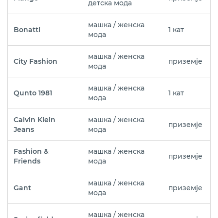
детска мода
машка / женска
Bonatti
1 кат
мода
машка / женска
City Fashion
приземје
мода
машка / женска
Qunto 1981
1 кат
мода
Calvin Klein
машка / женска
приземје
Jeans
мода
Fashion &
машка / женска
приземје
Friends
мода
машка / женска
Gant
приземје
мода
машка / женска