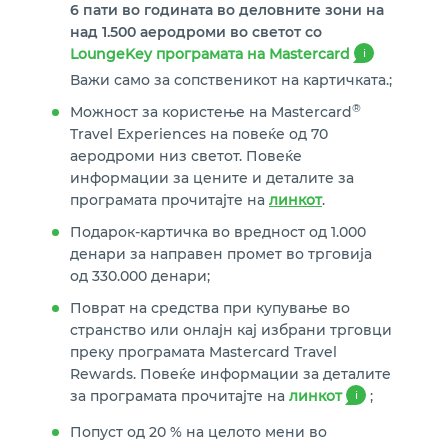
6 пати во годината во деловните зони на
над 1.500 аеродроми во светот со
LoungeKey програмата на Mastercard
i
Важи само за сопственикот на картичката.;
®
Можност за користење на Mastercard
Travel Experiences на повеќе од 70
аеродроми низ светот. Повеќе
информации за цените и деталите за
програмата прочитајте на
линкот
.
Подарок-картичка во вредност од 1.000
денари за направен промет во трговија
од 330.000 денари;
Поврат на средства при купување во
странство или онлајн кај избрани трговци
преку програмата Mastercard Travel
Rewards. Повеќе информации за деталите
за програмата прочитајте на
линкот
;
i
Попуст од 20 % на целото мени во