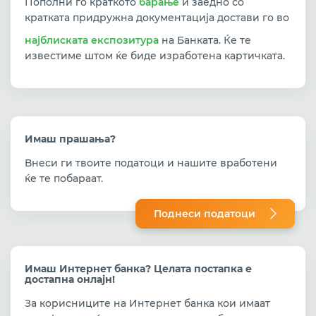
Пополни го краткото
барање
и заедно со
кратката придружна документација достави го во
најблиската експозитура
на Банката. Ќе те
известиме штом ќе биде изработена картичката.
Имаш прашања?
Внеси ги твоите податоци и нашите вработени
ќе те побараат.
Поднеси
податоци
Имаш Интернет банка? Целата постапка е
достапна онлајн!
За корисниците на Интернет банка кои имаат