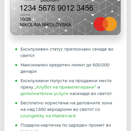
Ексклузивен статус препознаен секаде во
светот
Максимален кредитен лимит дo 600.000
денари
Ексклузивни попусти на продажни места
преку
„Клубот на привилегирани“
и
дополнителни услуги
насекаде во светот
Бесплатно користење на деловните зони
на над 1.500 аеродроми во светот со
LoungeKey на Mastercard
Подарок-картичка по одреден промет во