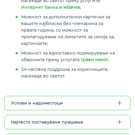
насекаде во светот преку услугите
Интернет банка
и
мБанка
;
Можност за дополнителни картички за
вашите најблиски без членарина за
првата година, со можност за
прилагодување на лимитите за секоја од
картичките;
Можност за едноставно подмирување на
обврските преку услугата
траен налог
;
24-часовна поддршка за корисниците,
насекаде во светот.
Услови и надоместоци
Најчесто поставувани прашања