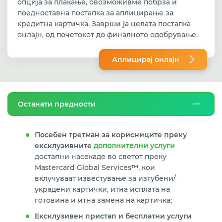
опција за плаќање, овозможивме побрза и
поедноставна постапка за аплицирање за
кредитна картичка. Заврши ја целата постапка
онлајн, од почетокот до финалното одобрување.
Аплицирај
онлајн
Останати предности
Посебен третман за корисниците преку
ексклузивните
дополнителни услуги
достапни насекаде во светот преку
Mastercard Global Services™, кои
вклучуваат известување за изгубени/
украдени картички, итна исплата на
готовина и итнa замена на картичка;
Ексклузивен пристап и бесплатни услуги