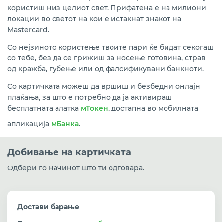
користиш низ целиот свет. Прифатена е на милиони
локации во светот на кои е истакнат знакот на
Mastercard.
Со нејзиното користење твоите пари ќе бидат секогаш
со тебе, без да се грижиш за носење готовина, страв
од кражба, губење или од фалсификувани банкноти.
Со картичката можеш да вршиш и безбедни онлајн
плаќања, за што е потребно да ја активираш
бесплатната алатка
мТокен
, достапна во мобилната
апликација
мБанка
.
Добивање на картичката
Одбери го начинот што ти одговара.
Достави барање