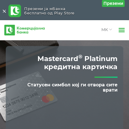
Преземи
Преземи ја мБанка
бесплатно од Play Store
Комерцијална
банка
Open 
Физички лица
Премиум
Close submenu (Премиум)
Open 
®
Mastercard
Platinum
Правни лица
Visa Gold
кредитна картичка
Open 
За нас
Mastercard® Platinum
Open 
Статусен симбол
кој ги отвора сите
Блог
врати