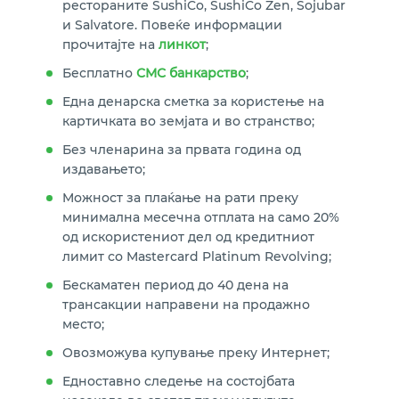
рестораните SushiCo, SushiCo Zen, Sojubar
и Salvatore. Повеќе информации
прочитајте на
линкот
;
Бесплатно
СМС банкарство
;
Една денарска сметка за користење на
картичката во земјата и во странство;
Без членарина за првата година од
издавањето;
Mожност за плаќање на рати преку
минимална месечна отплата на само 20%
од искористениот дел од кредитниот
лимит со Mastercard Platinum Revolving;
Бескаматен период до 40 дена на
трансакции направени на продажно
место;
Овозможува купување преку Интернет;
Едноставно следење на состојбата