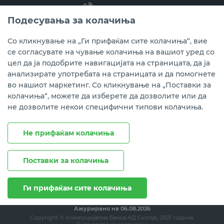
(02) 3 296 800
Подесувања за колачиња
Instagram
LinkedIn
Youtube
Со кликнување на „Ги прифаќам сите колачиња“, вие
се согласувате на чување колачиња на вашиот уред со
Преземете ја мобилната апликација мБанка.
цел да ја подобрите навигацијата на страницата, да ја
анализирате употребата на страницата и да помогнете
во нашиот маркетинг. Со кликнување на „Поставки за
колачиња“, можете да изберете да дозволите или да
не дозволите некои специфични типови колачиња.
Не прифаќам колачиња
Поставки за колачиња
Правни напомени
Политика на приватност
Политика за колачиња
Ги прифаќам сите колачиња
Ажурирано на
06.08.2026
Copyright © Комерцијална банка АД Скопје, 2021 година.