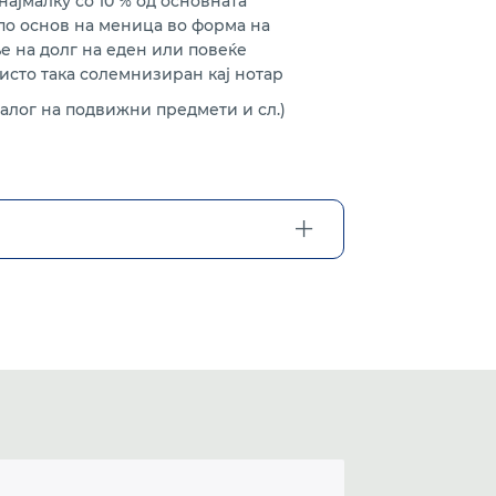
ајмалку со 10 % од основната
 по основ на меница во форма на
е на долг на еден или повеќе
исто така солемнизиран кај нотар
алог на подвижни предмети и сл.)