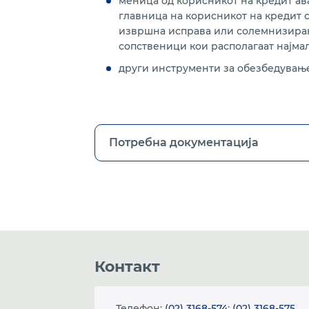
меница од корисникот на кредит ава
главница на корисникот на кредит с
извршна исправа или солемнизиран 
сопственици кои располагаат најмал
други инструменти за обезбедување 
Потребна документација
Контакт
Телефон:
(02) 3168-574
;
(02) 3168-575