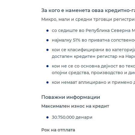
За кого е наменета оваа кредитно-
Микро, мали и средни трговци регистрир
со седиште во Република Северна М
најмалку 51% во приватна сопственос
кои се класифицирани во категориј
достапен кредитен регистар на Нар
кои не се со основна дејност во тек
опојни средства, производство и ди
кои немаат аплицирано и примено д
Поважни информации
Максимален износ на кредит
30.750.000 денари
Рок на отплата