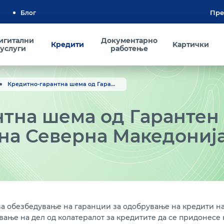
Блог
игитални
Документарно
Кредити
Kартички
услуги
работење
Кредитно-гарантна шема од Гарантен фонд преку Развојна Банка на Северна Македонија (РБСМ)
тна шема од Гарантен
 на Северна Македониј
 обезбедување на гаранции за одобрување на кредити на 
вање на дел од колатералот за кредитите да се придонесе