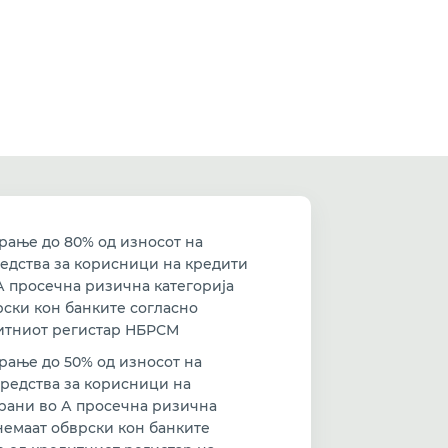
рање до 80% од износот на
редства за корисници на кредити
 просечна ризична категорија
рски кон банките согласно
итниот регистар НБРСМ
рање до 50% од износот на
средства за корисници на
рани во А просечна ризична
немаат обврски кон банките