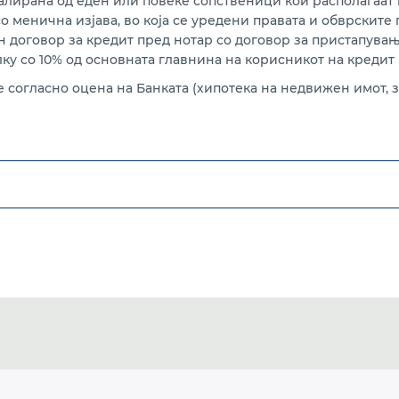
лирана од еден или повеќе сопственици кои располагаат н
о менична изјава, во која се уредени правата и обврските
договор за кредит пред нотар со договор за пристапувањ
ку со 10% од основната главнина на корисникот на кредит 
согласно оцена на Банката (хипотека на недвижен имот, з