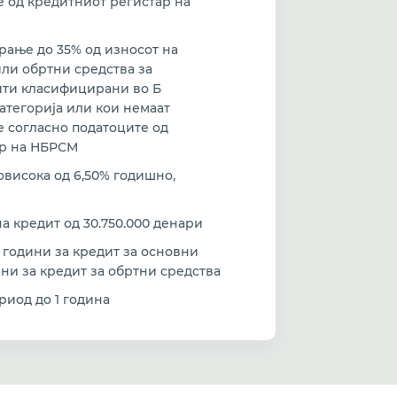
е од кредитниот регистар на
рање до 35% од износот на
или обртни средства за
ити класифицирани во Б
атегорија или кои немаат
е согласно податоците од
ар на НБРСМ
овисока од 6,50% годишно,
а кредит од 30.750.000 денари
 години за кредит за основни
ини за кредит за обртни средства
риод до 1 година