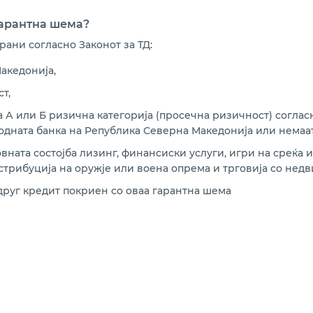
гарантна шема?
ани согласно Законот за ТД:
акедонија,
т,
а А или Б ризична категорија (просечна ризичност) согла
одната банка на Република Северна Македонија или немаа
овната состојба лизинг, финансиски услуги, игри на среќа и
стрибуција на оружје или воена опрема и трговија со нед
руг кредит покриен со оваа гарантна шема