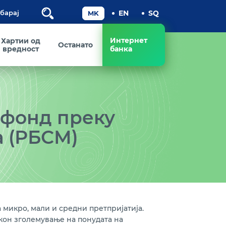
Пребарај
Интернет
Хартии од
Останато
вредност
банка
 фонд преку
а (РБСМ)
микро, мали и средни претпријатија.
 кон зголемување на понудата на