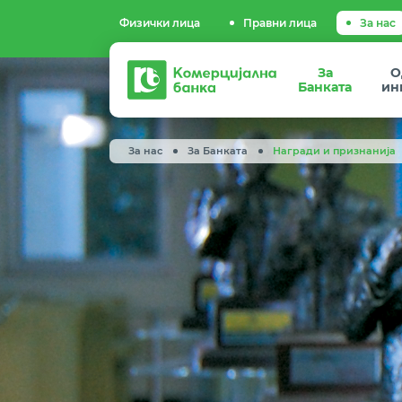
Физички лица
Правни лица
За нас
Комерцијална
За
О
банка
Банката
ин
За нас
За Банката
Награди и признанија