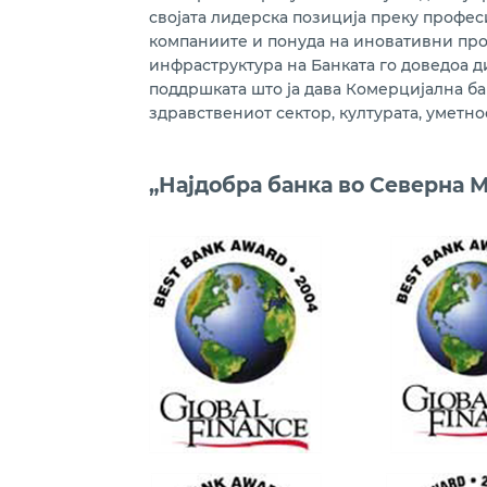
својата лидерска позиција преку профес
компаниите и понуда на иновативни про
инфраструктура на Банката го доведоа д
поддршката што ја дава Комерцијална б
здравствениот сектор, културата, уметно
„Најдобра банка во Северна Ма