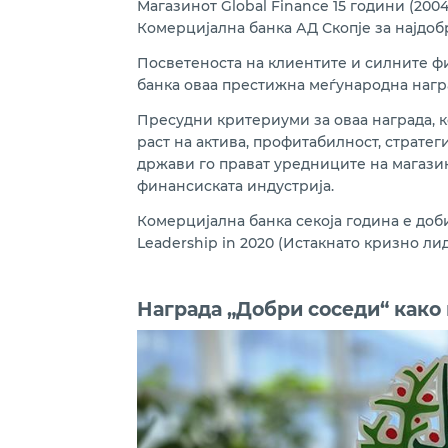
Магазинот Global Finance 15 години (2004, 20
Комерцијална банка АД Скопје за најдоб
Посветеноста на клиентите и силните ф
банка оваа престижна меѓународна награ
Пресудни критериуми за оваа награда, к
раст на актива, профитабилност, стратег
држави го прават уредниците на магазин
финансиската индустрија.
Комерцијална банка секоја година е добит
Leadership in 2020 (Истакнато кризно ли
Награда „Добри соседи“ како