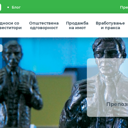
Блог
дноси со
Општествена
Продажба
Вработување
веститори
одговорност
на имот
и пракса
Препоз