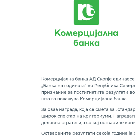
Комерцијална банка АД Скопје единаесет па
„Банка на годината“ во Република Север
признание за постигнатите резултати во
што го покажува Комерцијална банка.
За оваа награда, која се смета за „станд
широк спектар на критериуми. Наградата
деловна стратегија со кој оствариле кон
Остварените резултати секоја година ја