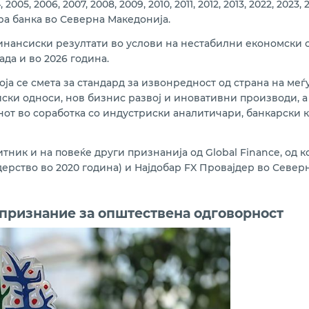
05, 2006, 2007, 2008, 2009, 2010, 2011, 2012, 2013, 2022, 2023,
ра банка во Северна Македонија.
инансиски резултати во услови на нестабилни економски с
да и во 2026 година.
оја се смета за стандард за извонредност од страна на ме
иски односи, нов бизнис развој и иновативни производи, а
от во соработка со индустриски аналитичари, банкарски к
ник и на повеќе други признанија од Global Finance, од ко
дерство во 2020 година) и Најдобар FX Провајдер во Северн
 признание за општествена одговорност