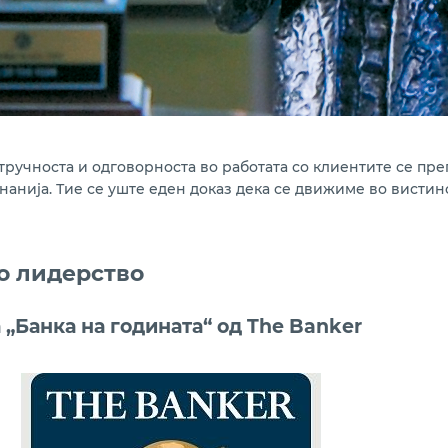
тручноста и одговорноста во работата со клиентите се пр
нија. Тие се уште еден доказ дека се движиме во вистинс
о лидерство
 „Банка на годината“ од The Banker