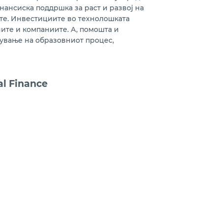
ансиска поддршка за раст и развој на
те. Инвестициите во технолошката
ните и компаниите. А, помошта и
рување на образовниот процес,
al Finance