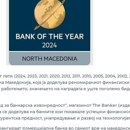
ти (2024, 2023, 2021, 2020, 2012, 2011, 2010, 2005, 2004, 200
на Македонија, која ја доделува реномираниот финансиски
 работењето, значењето на наградата е уште поголемо бид
ард за банкарска извонредност“, магазинот The Banker (изда
 се доделува на банките кои покажале успешни финансиск
курентска предност, унапредување и развој на технологијат
 рангираат Комерцијална банка во самиот врв на македонски