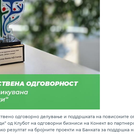
твено одговорно делување и поддршката на повисоките о
еди“ од Клубот на одговорни бизниси на Конект во партнер
ко резултат на бројните проекти на Банката за поддршка на