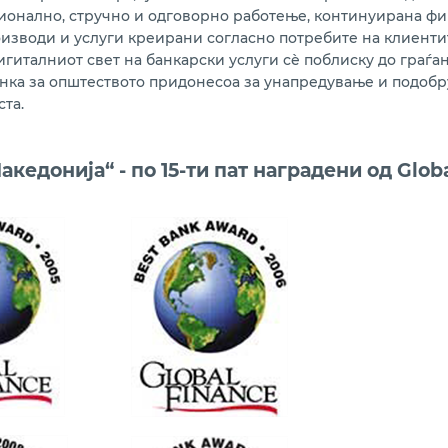
ионално, стручно и одговорно работење, континуирана фин
изводи и услуги креирани согласно потребите на клиенти
игиталниот свет на банкарски услуги сѐ поблиску до граѓа
анка за општеството придонесоа за унапредување и подоб
ста.
кедонија“ - по 15-ти пат наградени од Glob