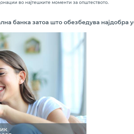
 донации во најтешките моменти за општеството.
ална банка затоа што обезбедува најдобра у