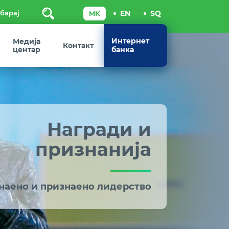
Пребарај
Интернет
Медија
Контакт
центар
банка
Награди и
признанија
наено и признаено лидерство