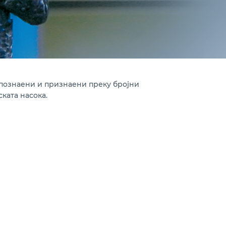
епознаени и признаени преку бројни
ката насока.