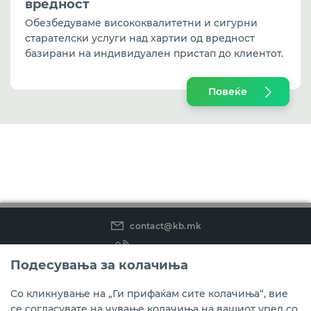
вредност
Обезбедуваме висококвалитетни и сигурни
старателски услуги над хартии од вредност
базирани на индивидуален пристап до клиентот.
Повеќе
contact@kb.mk
(02) 3 296 800
Подесувања за колачиња
Instagram
LinkedIn
Youtube
Со кликнување на „Ги прифаќам сите колачиња“, вие
се согласувате на чување колачиња на вашиот уред со