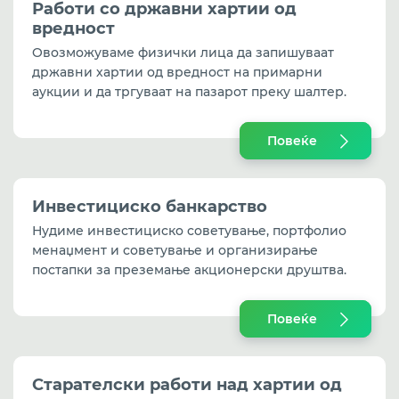
Сефови
Работи со државни хартии од
вредност
Продажба на златници
Oвозможуваме физички лица да запишуваат
државни хартии од вредност на примарни
Осигурување
аукции и да тргуваат на пазарот преку шалтер.
Уплата за визи
Повеќе
Western Union трансфер на пари
Инвестициско банкарство
Стандардни табели со податоци за кредити и
депозити
Нудиме инвестициско советување, портфолио
менаџмент и советување и организирање
Помош и поддршка
постапки за преземање акционерски друштва.
Повеќе
Старателски работи над хартии од