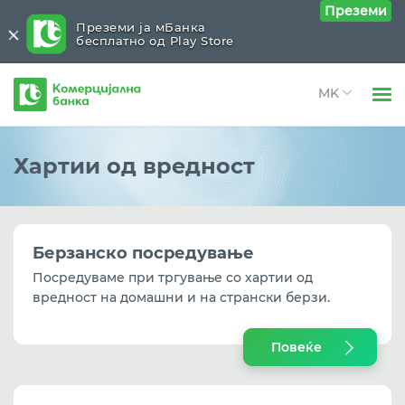
Преземи
Преземи ја мБанка
бесплатно од Play Store
Комерцијална
банка
Open 
Физички лица
Останато
Close submenu (Останато)
Хартии од вредност
Open 
Open 
Правни лица
Хартии од вредност
Open 
За нас
Продажба на удели во КБ Инвест
Берзанско посредување
Open 
Open 
Блог
Посредуваме при тргување со хартии од
Нашата мрежа
вредност на домашни и на странски берзи.
Траен налог
Повеќе
Курсна листа