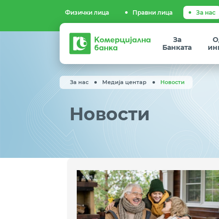
Физички лица
Правни лица
За нас
Комерцијална
За
О
банка
Банката
ин
За нас
Медија центар
Новости
Новости