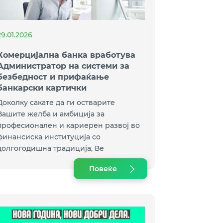
29.01.2026
Комерцијална банка вработува
Администратор на системи за
безбедност и прифаќање
банкарски картички
Доколку сакате да ги остварите
Вашите желба и амбиција за
професионален и кариерен развој во
финансиска институција со
долгогодишна традиција, Ве
поттикнуваме да аплицирате за
Повеќе
вработување во Комерцијална банка.