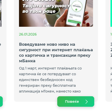
26.01.2026
е
Воведуваме ново ниво на
сигурност при интернет плаќања
со картичка и трансакции преку
мБанка
Од 1 март, интернет плаќањата со
картичка ќе се потврдуваат со
единствен безбедносен код
генериран преку бесплатната
апликација мТокен, наместо како
досега со СМС код.
Повеќе