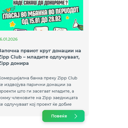
16.01.2026
Започна првиот круг донации на
Zipp Club – младите одлучуваат,
Zipp донира
Комерцијална банка преку Zipp Club
ќе издвојува парични донации за
проекти што ги засегаат младите, а
токму членовите на Zipp заедницата
ќе одлучуваат кој проект ќе добие
најголема поддршка.
Повеќе