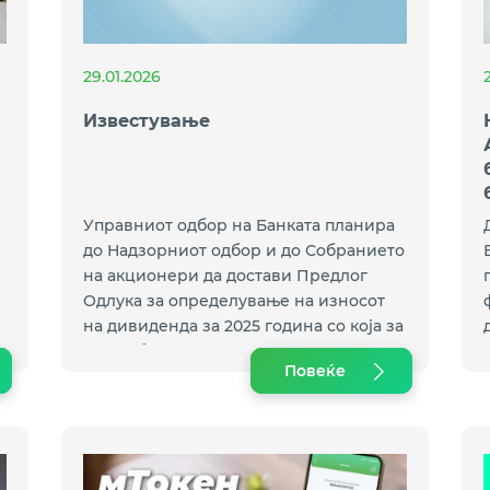
29.01.2026
Известување
Управниот одбор на Банката планира
до Надзорниот одбор и до Собранието
на акционери да достави Предлог
Одлука за определување на износот
на дивиденда за 2025 година со која за
една обична акција ќе се предложи
Повеќе
бруто-износ од 1.350,00 денари.