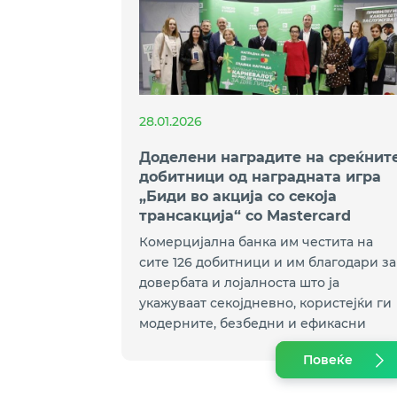
28.01.2026
Доделени наградите на среќнит
добитници од наградната игра
„Биди во акција со секоја
трансакција“ со Mastercard
картичките на Комерцијална
Комерцијална банка им честита на
банка
сите 126 добитници и им благодари за
довербата и лојалноста што ја
укажуваат секојдневно, користејќи ги
модерните, безбедни и ефикасни
платежни решенија на Банката.
Повеќе