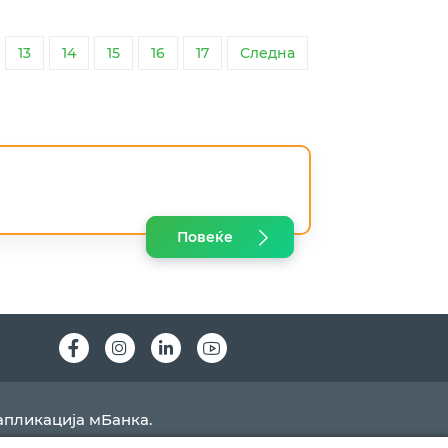
13
14
15
16
17
Следна
Повеќе
Instagram
LinkedIn
Youtube
апликација мБанка.