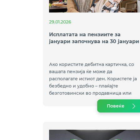
29.01.2026
Исплатата на пензиите за
јануари започнува на 30 јануари
Ако користите дебитна картичка, со
вашата пензија ќе може да
располагате истиот ден. Користете ја
безбедно и удобно – плаќајте
безготовински во продавница или
онлајн или, пак, подигнете пари од
Повеќе
банкомат.