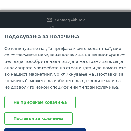
contact@kb.mk
(02) 3 296 800
Подесувања за колачиња
Instagram
LinkedIn
Youtube
Со кликнување на „Ги прифаќам сите колачиња“, вие
се согласувате на чување колачиња на вашиот уред со
Преземете ја мобилната апликација мБанкаКо.
цел да ја подобрите навигацијата на страницата, да ја
анализирате употребата на страницата и да помогнете
во нашиот маркетинг. Со кликнување на „Поставки за
колачиња“, можете да изберете да дозволите или да
не дозволите некои специфични типови колачиња.
Не прифаќам колачиња
Поставки за колачиња
Правни напомени
Политика на приватност