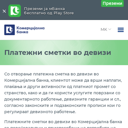
Преземи
Преземи ја мБанка
бесплатно од Play Store
Комерцијална
банка
Open 
Физички лица
Платежни услуги
Close submenu (Платежни услуги)
Платежни сметки во девизи
Open 
Правни лица
Платежни услуги во земјата
Open 
За нас
Со отворање платежна сметка во девизи во
Платежна сметка во денари
Комерцијална банка, клиентот може да врши наплати,
Open 
Блог
плаќања и други активности од платниот промет со
Платежни услуги со странство
странство, како и да ги користи услугите поврзани со
документарното работење, девизните гаранции и сл.,
Платежна сметка во девизи
согласно законските и подзаконските прописи кои го
регулираат девизното работење.
Девизен пазар
Платежните сметки во девизи во Комерцијална банка