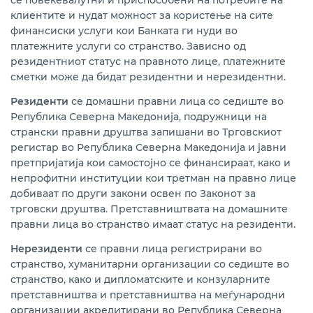
се повеќевалутни и приспособени на потребите на
Курсна листа за правни лица
клиентите и нудат можност за користење на сите
финансиски услуги кои Банката ги нуди во
Информација за Законот за платежни услуги и
платежните услуги со странство. Зависно од
платни системи
резидентниот статус на правното лице, платежните
сметки може да бидат резидентни и нерезидентни.
Архива на документи за платежни сметки и
платежни услуги
Резиденти
се домашни правни лица со седиште во
Република Северна Македонија, подружници на
Известувања и документи за платежни услуги
странски правни друштва запишани во Трговскиот
регистар во Република Северна Македонија и јавни
претпријатија кои самостојно се финансираат, како и
непрофитни институции кои третман на правно лице
добиваат по други закони освен по Законот за
трговски друштва. Претставништвата на домашните
правни лица во странство имаат статус на резиденти.
Нерезиденти
се правни лица регистрирани во
странство, хуманитарни организации со седиште во
странство, како и дипломатските и конзуларните
претставништва и претставништва на меѓународни
организации акредитирани во Република Северна