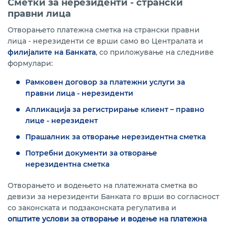
Сметки за нерезиденти - странски
правни лица
Отворањето платежна сметка на странски правни
лица - нерезиденти се врши само во Централата и
филијалите на Банката
, со приложување на следниве
формулари:
Рамковен договор за платежни услуги за
правни лица - нерезиденти
Апликација за регистрирање клиент – правно
лице - нерезидент
Прашалник за отворање нерезидентна сметка
Потребни документи за отворање
нерезидентна сметка
Отворањето и водењето на платежната сметка во
девизи за нерезиденти Банката го врши во согласност
со законската и подзаконската регулатива и
општите услови за отворање и водење на платежна