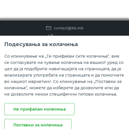
contact@kb.mk
(02) 3 296 800
Подесувања за колачиња
Instagram
LinkedIn
Youtube
Со кликнување на „Ги прифаќам сите колачиња“, вие
се согласувате на чување колачиња на вашиот уред со
Преземете ја мобилната апликација мБанка.
цел да ја подобрите навигацијата на страницата, да ја
анализирате употребата на страницата и да помогнете
во нашиот маркетинг. Со кликнување на „Поставки за
колачиња“, можете да изберете да дозволите или да
не дозволите некои специфични типови колачиња.
Не прифаќам колачиња
Поставки за колачиња