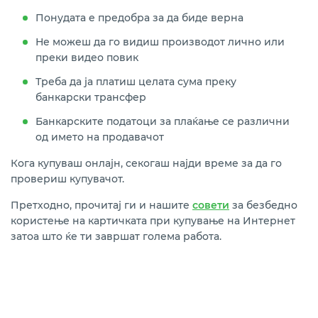
Понудата е предобра за да биде верна
Не можеш да го видиш производот лично или
преки видео повик
Треба да ја платиш целата сума преку
банкарски трансфер
Банкарските податоци за плаќање се различни
од името на продавачот
Кога купуваш онлајн, секогаш најди време за да го
провериш купувачот.
Претходно, прочитај ги и нашите
совети
за безбедно
користење на картичката при купување на Интернет
затоа што ќе ти завршат голема работа.