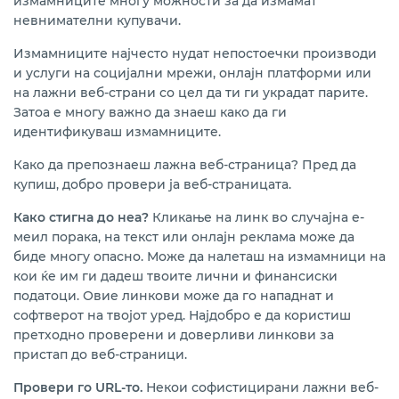
измамниците многу можности за да измамат
невнимателни купувачи.
Измамниците најчесто нудат непостоечки производи
и услуги на социјални мрежи, онлајн платформи или
на лажни веб-страни со цел да ти ги украдат парите.
Затоа е многу важно да знаеш како да ги
идентификуваш измамниците.
Како да препознаеш лажна веб-страница? Пред да
купиш, добро провери ја веб-страницата.
Како стигна до неа?
Кликање на линк во случајна е-
меил порака, на текст или онлајн реклама може да
биде многу опасно. Може да налеташ на измамници на
кои ќе им ги дадеш твоите лични и финансиски
податоци. Овие линкови може да го нападнат и
софтверот на твојот уред. Најдобро е да користиш
претходно проверени и доверливи линкови за
пристап до веб-страници.
Провери го
URL-
то.
Некои софистицирани лажни веб-