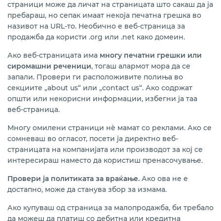
страници може да личат на страницата што сакаш да ја
пребараш, но сепак имаат некоја печатна грешка во
називот на URL-то. Необично е веб-страница за
продажба да користи .org или .net како домеин.
Ако веб-страницата има
многу печатни грешки или
сиромашни реченици
, тогаш алармот мора да се
запали. Провери ги расположивите полиња во
секциите „about us“ или „contact us“. Ако содржат
општи или некорисни информации, избегни ја таа
веб-страница.
Многу омилени страници нè мамат со реклами. Ако се
сомневаш во огласот, посети ја директно веб-
страницата на компанијата или производот за кој се
интересираш наместо да користиш пренасочување.
Провери ја политиката за враќање.
Ако ова не е
достапно, може да станува збор за измама.
Ако купуваш од страница за малопродажба, би требало
да можеш да платиш со дебитна или кредитна