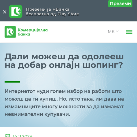
Преземи
Преземи ја мБанка
бесплатно од Play Store
Комерцијална
банка
Open 
Физички лица
Блог
Close submenu (Блог)
Дали можеш да одолееш
Open 
на добар онлајн шопинг?
Правни лица
Лични финансии
Open 
За нас
Банкарство 24/7
Open 
Интернетот нуди голем избор на работи што
Блог
Паметен бизнис
можеш да ги купиш. Но, исто така, им дава на
измамниците многу можности за да измамат
Трендови и анализи
невнимателни купувачи.
КБ тим
14.11.2024