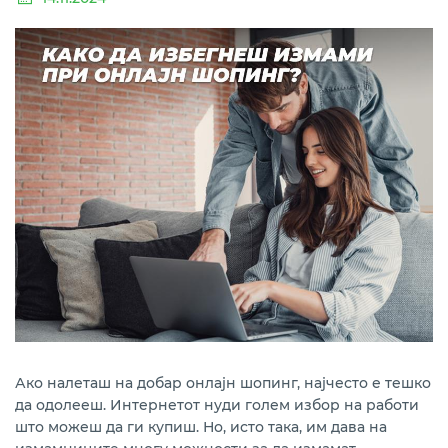
Финансиска училница
Интернет банка
Ако налеташ на добар онлајн шопинг, најчесто е тешко
да одолееш. Интернетот нуди голем избор на работи
што можеш да ги купиш. Но, исто така, им дава на