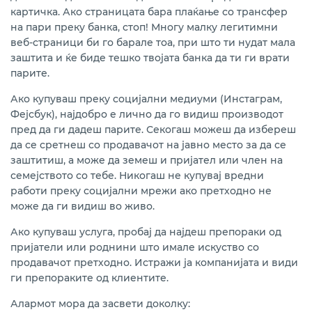
картичка. Ако страницата бара плаќање со трансфер
на пари преку банка, стоп! Многу малку легитимни
веб-страници би го барале тоа, при што ти нудат мала
заштита и ќе биде тешко твојата банка да ти ги врати
парите.
Ако купуваш преку социјални медиуми (Инстаграм,
Фејсбук), најдобро е лично да го видиш производот
пред да ги дадеш парите. Секогаш можеш да избереш
да се сретнеш со продавачот на јавно место за да се
заштитиш, а може да земеш и пријател или член на
семејството со тебе. Никогаш не купувај вредни
работи преку социјални мрежи ако претходно не
може да ги видиш во живо.
Ако купуваш услуга, пробај да најдеш препораки од
пријатели или роднини што имале искуство со
продавачот претходно. Истражи ја компанијата и види
ги препораките од клиентите.
Алармот мора да засвети доколку: