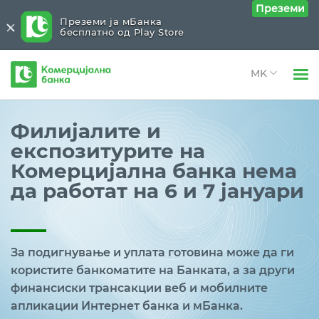
Преземи
Преземи ја мБанка
бесплатно од Play Store
Комерцијална
банка
Open 
Физички лица
Филијалите и
Open 
експозитурите на
Правни лица
Комерцијална банка нема
Open 
За нас
да работат на 6 и 7 јануари
Open 
Блог
За подигнување и уплата готовина може да ги
користите банкоматите на Банката, а за други
финансиски трансакции веб и мобилните
апликации Интернет банка и мБанка.