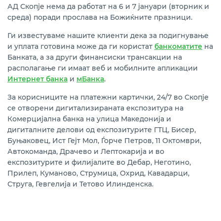
АД Скопје нема да работат на 6 и 7 јануари (вторник и
среда) поради прослава на Божиќните празници.
Ги известуваме нашите клиенти дека за подигнување
и уплата готовина може да ги користат
банкоматите
на
Банката, а за други финансиски трансакции на
располагање ги имаат веб и мобилните апликации
Интернет банка
и
мБанка
.
За корисниците на платежни картички, 24/7 во Скопје
се отворени дигитализираната експозитура на
Комерцијална банка на улица Македонија и
дигиталните делови од експозитурите ГТЦ, Бисер,
Буњаковец, Ист Гејт Мол, Ѓорче Петров, 11 Октомври,
Автокоманда, Драчево и Лептокарија и во
експозитурите и филијалите во Дебар, Неготино,
Прилеп, Куманово, Струмица, Охрид, Кавадарци,
Струга, Гевгелија и Тетово Илинденска.