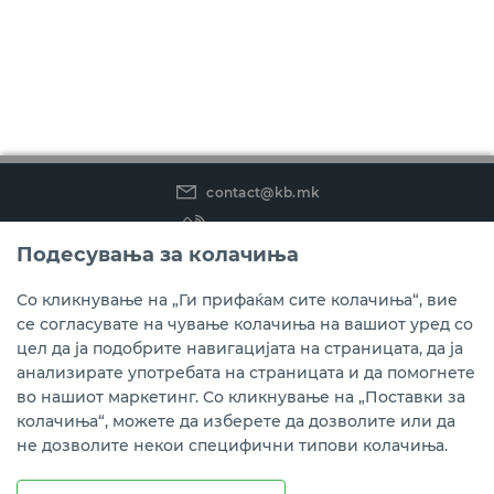
contact@kb.mk
(02) 3 296 800
Подесувања за колачиња
Instagram
LinkedIn
Youtube
Со кликнување на „Ги прифаќам сите колачиња“, вие
се согласувате на чување колачиња на вашиот уред со
Преземете ја мобилната апликација мБанка.
цел да ја подобрите навигацијата на страницата, да ја
анализирате употребата на страницата и да помогнете
во нашиот маркетинг. Со кликнување на „Поставки за
колачиња“, можете да изберете да дозволите или да
не дозволите некои специфични типови колачиња.