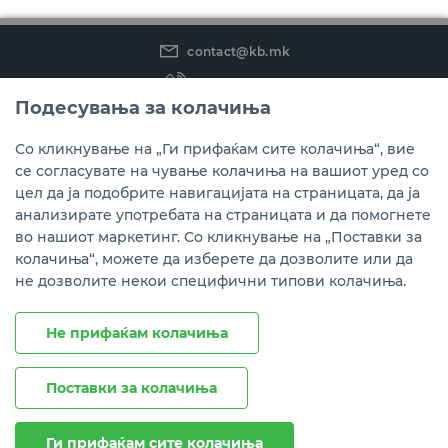
contact@kb.mk
(02) 3 296 800
Подесувања за колачиња
Instagram
LinkedIn
Youtube
Со кликнување на „Ги прифаќам сите колачиња“, вие
се согласувате на чување колачиња на вашиот уред со
Преземете ја мобилната апликација мБанка.
цел да ја подобрите навигацијата на страницата, да ја
анализирате употребата на страницата и да помогнете
во нашиот маркетинг. Со кликнување на „Поставки за
колачиња“, можете да изберете да дозволите или да
не дозволите некои специфични типови колачиња.
Не прифаќам колачиња
Поставки за колачиња
Правни напомени
Политика на приватност
Политика за колачиња
Ги прифаќам сите колачиња