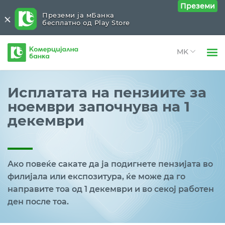
Преземи
Преземи ја мБанка
бесплатно од Play Store
Комерцијална
банка
Open 
Физички лица
Исплатата на пензиите за
Open 
ноември започнува на 1
Правни лица
декември
Open 
За нас
Open 
Блог
Ако повеќе сакате да ја подигнете пензијата во
филијала или експозитура, ќе може да го
направите тоа од 1 декември и во секој работен
ден после тоа.