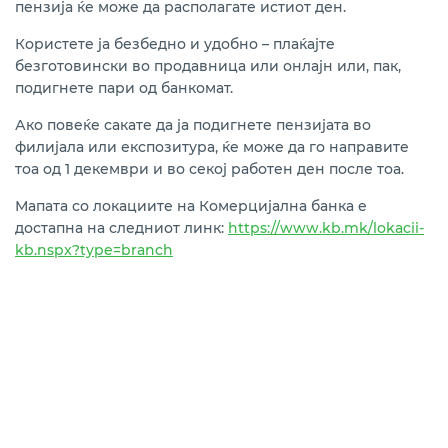
пензија ќе може да располагате истиот ден.
Користете ја безбедно и удобно – плаќајте
безготовински во продавница или онлајн или, пак,
подигнете пари од банкомат.
Ако повеќе сакате да ја подигнете пензијата во
филијала или експозитура, ќе може да го направите
тоа од 1 декември и во секој работен ден после тоа.
Мапата со локациите на Комерцијална банка е
достапна на следниот линк:
https://www.kb.mk/lokacii-
kb.nspx?type=branch