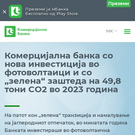
Преземи
Преземи ја мБанка
бесплатно од Play Store
Комерцијална
банка
Open 
Физички лица
Комерцијална банка со
Open 
нова инвестиција во
Правни лица
фотоволтаици и со
Open 
За нас
„зелена“ заштеда на 49,8
Open 
тони CO2 во 2023 година
Блог
На патот кон „зелена“ транзиција и намалување
на јаглеродниот отпечаток, во минатата година
Банката инвестираше во фотоволтаична