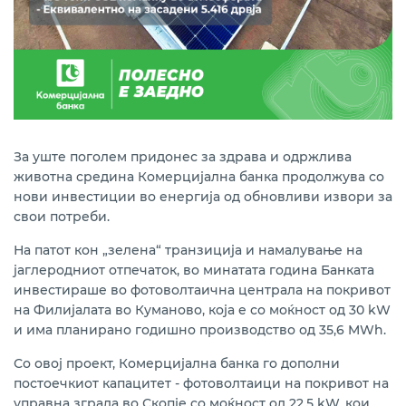
За уште поголем придонес за здрава и одржлива
животна средина Комерцијална банка продолжува со
нови инвестиции во енергија од обновливи извори за
свои потреби.
На патот кон „зелена“ транзиција и намалување на
јаглеродниот отпечаток, во минатата година Банката
инвестираше во фотоволтаична централа на покривот
на Филијалата во Куманово, која е со моќност од 30 kW
и има планирано годишно производство од 35,6 MWh.
Со овој проект, Комерцијална банка го дополни
постоечкиот капацитет - фотоволтаици на покривот на
управна зграда во Скопје со моќност од 22,5 kW, кои