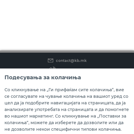
contact@kb.mk
(02) 3 296 800
Подесувања за колачиња
Instagram
LinkedIn
Youtube
Со кликнување на „Ги прифаќам сите колачиња“, вие
се согласувате на чување колачиња на вашиот уред со
Преземете ја мобилната апликација мБанка.
цел да ја подобрите навигацијата на страницата, да ја
анализирате употребата на страницата и да помогнете
во нашиот маркетинг. Со кликнување на „Поставки за
колачиња“, можете да изберете да дозволите или да
не дозволите некои специфични типови колачиња.