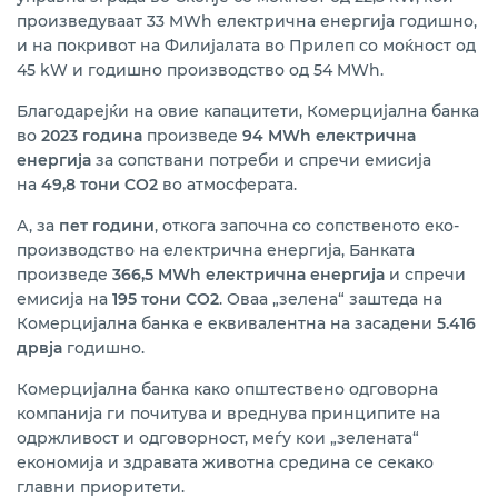
произведуваат 33 MWh електрична енергија годишно,
и на покривот на Филијалата во Прилеп со моќност од
45 kW и годишно производство од 54 MWh.
Благодарејќи на овие капацитети, Комерцијална банка
во
2023 година
произведе
94 MWh
електрична
енергија
за сопствани потреби и спречи емисија
на
49,8 тони
CO2
во атмосферата.
А, за
пет години
, откога започна со сопственото еко-
производство на електрична енергија, Банката
произведе
366,5 M
Wh
електрична енергија
и спречи
емисија на
195 тони
CO2
. Оваа „зелена“ заштеда на
Комерцијална банка е еквивалентна на засадени
5.416
дрвја
годишно.
Комерцијална банка како општествено одговорна
компанија ги почитува и вреднува принципите на
одржливост и одговорност, меѓу кои „зелената“
економија и здравата животна средина се секако
главни приоритети.