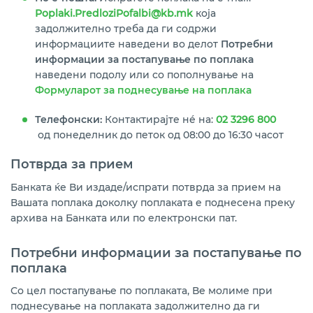
Poplaki.PredloziPofalbi@kb.mk
која
задолжително треба да ги содржи
информациите наведени во делот
Потребни
информации за постапување по поплака
наведени подолу или со пополнување на
Формуларот за поднесување на поплака
Телефонски:
Контактирајте нé на:
02 3296 800
од понеделник до петок од 08:00 до 16:30 часот
Потврда за прием
Банката ќе Ви издаде/испрати потврда за прием на
Вашата поплака доколку поплаката е поднесена преку
архива на Банката или по електронски пат.
Потребни информации за постапување по
поплака
Со цел постапување по поплаката, Ве молиме при
поднесување на поплаката задолжително да ги