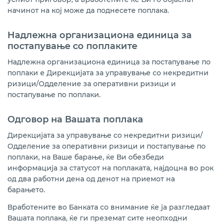
начинот на кој може да поднесете поплака.
Надлежна организациона единица за
постапување со поплаките
Надлежна организациона единица за постапување по
поплаки е Дирекцијата за управување со некредитни
ризици/Одделение за оперативни ризици и
постапување по поплаки.
Одговор на Вашата поплака
Дирекцијата за управување со некредитни ризици/
Одделение за оперативни ризици и постапување по
поплаки, на Ваше барање, ќе Ви обезбеди
информација за статусот на поплаката, најдоцна во рок
од два работни дена од денот на приемот на
барањето.
Вработените во Банката со внимание ќе ја разгледаат
Вашата поплака, ќе ги преземат сите неопходни