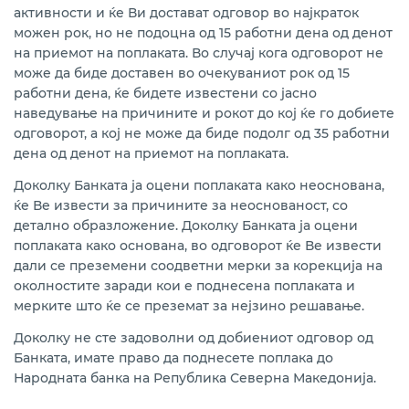
активности и ќе Ви достават одговор во најкраток
можен рок, но не подоцна од 15 работни дена од денот
на приемот на поплаката. Во случај кога одговорот не
може да биде доставен во очекуваниот рок од 15
работни дена, ќе бидете известени со јасно
наведување на причините и рокот до кој ќе го добиете
одговорот, а кој не може да биде подолг од 35 работни
дена од денот на приемот на поплаката.
Доколку Банката ја оцени поплаката како неоснована,
ќе Ве извести за причините за неоснованост, со
детално образложение. Доколку Банката ja оцени
поплаката како основана, во одговорот ќе Ве извести
дали се преземени соодветни мерки за корекција на
околностите заради кои е поднесена поплаката и
мерките што ќе се преземат за нејзино решавање.
Доколку не сте задоволни од добиениот одговор од
Банката, имате право да поднесете поплака до
Народната банка на Република Северна Македонија.