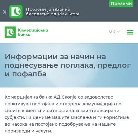
Преземи
Преземи ја мБанка
бесплатно од Play Store
Комерцијална
банка
Open 
Физички лица
Контакт
Close submenu (Контакт)
Информации за начин на
Open 
поднесување поплака, предлог
Правни лица
Контакт податоци
и пофалба
Open 
Open 
За нас
Нашата мрежа
Open 
Блог
Помош и поддршка
Комерцијална банка АД Скопје со задоволство
практикува постојана и отворена комуникација со
своите клиенти и сите останати заинтересирани
Поплака, предлог и пофалба
субјекти. Ги цениме Вашите мислења и ги користиме
во насока на постојано подобрување на нашите
Заштита на укажувачи
производи и услуги.