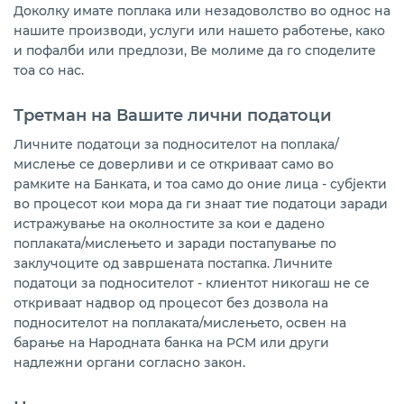
Доколку имате поплака или незадоволство во однос на
нашите производи, услуги или нашето работење, како
и пофалби или предлози, Ве молиме да го споделите
тоа со нас.
Третман на Вашите лични податоци
Личните податоци за подносителот на поплака/
мислење се доверливи и се откриваат само во
рамките на Банката, и тоа само до оние лица - субјекти
во процесот кои мора да ги знаат тие податоци заради
истражување на околностите за кои е дадено
поплаката/мислењето и заради постапување по
заклучоците од завршената постапка. Личните
податоци за подносителот - клиентот никогаш не се
откриваат надвор од процесот без дозвола на
подносителот на поплаката/мислењето, освен на
барање на Народната банка на РСМ или други
надлежни органи согласно закон.