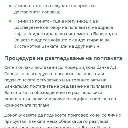
Исходот што го очекувате во врска со
доставената поплака;
Начин за понатамошна комуникација и
доставување одговор на поплаката: на адреса
која е евидентирана во системот на Банката, на
Вашата e-адреса којашто е евидентирана во
системот на Банката или на друг начин.
Процедура на разгледување на поплаката
Сите поплаки доставени до Комерцијална банка АД
Скопје се разгледуваат согласно законската и
подзаконската регулатива и интерните акти на
Банката. Во постапката на решавање на поплаката
Банката ќе ги обезбеди и ќе ги разгледа сите
релевантни докази и документацијата поврзана со
конкретната поплака.
Доколку сакате да поднесете приговор усно, со лично
присуство, Банката нема обврска да го разгледа
усниот приговор, а вработените ќе Ви го објаснат