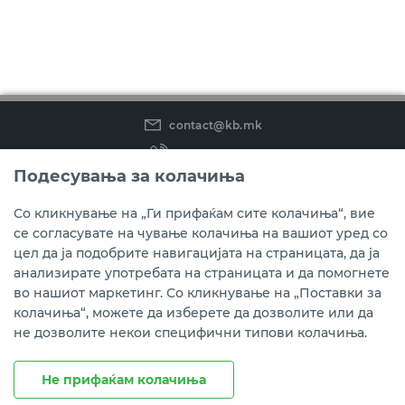
contact@kb.mk
(02) 3 296 800
Подесувања за колачиња
Instagram
LinkedIn
Youtube
Со кликнување на „Ги прифаќам сите колачиња“, вие
се согласувате на чување колачиња на вашиот уред со
Преземете ја мобилната апликација мБанка.
цел да ја подобрите навигацијата на страницата, да ја
анализирате употребата на страницата и да помогнете
во нашиот маркетинг. Со кликнување на „Поставки за
колачиња“, можете да изберете да дозволите или да
не дозволите некои специфични типови колачиња.
Не прифаќам колачиња