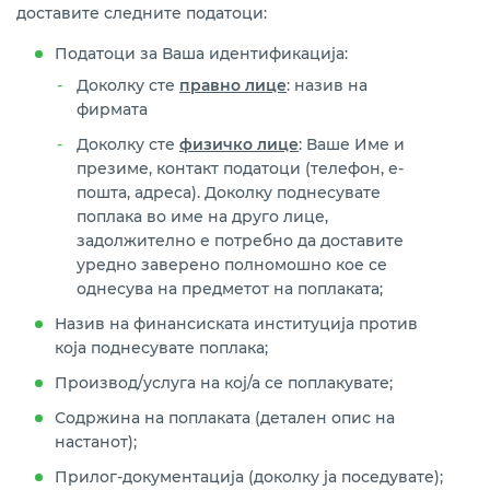
доставите следните податоци:
Податоци за Ваша идентификација:
Доколку сте
правно лице
: назив на
фирмата
Доколку сте
физичко лице
: Ваше Име и
презиме, контакт податоци (телефон, е-
пошта, адреса). Доколку поднесувате
поплака во име на друго лице,
задолжително е потребно да доставите
уредно заверено полномошно кое се
однесува на предметот на поплаката;
Назив на финансиската институција против
која поднесувате поплака;
Производ/услуга на кој/а се поплакувате;
Содржина на поплаката (детален опис на
настанот);
Прилог-документација (доколку ја поседувате);