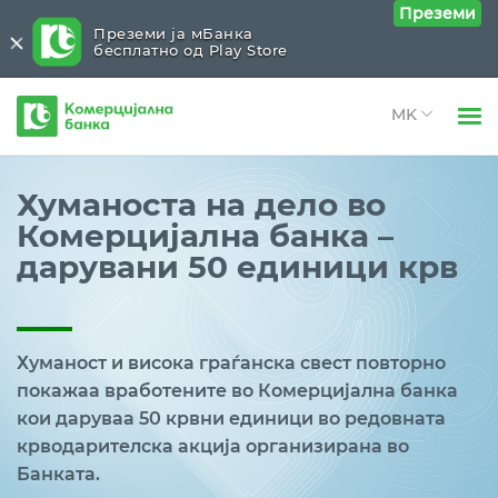
Преземи
Преземи ја мБанка
бесплатно од Play Store
Комерцијална
банка
Open 
Физички лица
Хуманоста на дело во
Open 
Комерцијална банка –
Правни лица
дарувани 50 единици крв
Open 
За нас
Open 
Блог
Хуманост и висока граѓанска свест повторно
покажаа вработените во Комерцијална банка
кои даруваа 50 крвни единици во редовната
крводарителска акција организирана во
Банката.