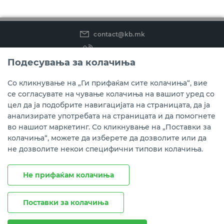
contact@kb.mk
(02) 3 296 800
Подесувања за колачиња
Instagram
LinkedIn
Youtube
Со кликнување на „Ги прифаќам сите колачиња“, вие
се согласувате на чување колачиња на вашиот уред со
Преземете ја мобилната апликација мБанка.
цел да ја подобрите навигацијата на страницата, да ја
анализирате употребата на страницата и да помогнете
во нашиот маркетинг. Со кликнување на „Поставки за
колачиња“, можете да изберете да дозволите или да
не дозволите некои специфични типови колачиња.
Не прифаќам колачиња
Поставки за колачиња
Правни напомени
Политика на приватност