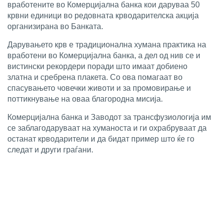
вработените во Комерцијална банка кои даруваа 50
крвни единици во редовната крводарителска акција
организирана во Банката.
Дарувањето крв е традиционална хумана практика на
вработени во Комерцијална банка, а дел од нив се и
вистински рекордери поради што имаат добиено
златна и сребрена плакета. Со ова помагаат во
спасувањето човечки животи и за промовирање и
поттикнување на оваа благородна мисија.
Комерцијална банка и Заводот за трансфузиологија им
се заблагодаруваат на хуманоста и ги охрабруваат да
останат крводарители и да бидат пример што ќе го
следат и други граѓани.