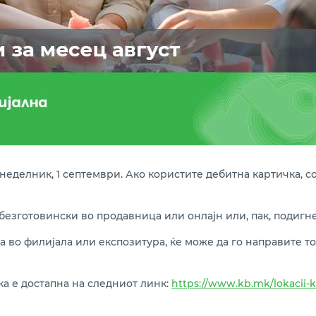
неделник, 1 септември. Ако користите дебитна картичка, с
 безготовински во продавница или онлајн или, пак, подигн
та во филијала или експозитура, ќе може да го направите то
а е достапна на следниот линк:
https://www.kb.mk/lokacii-