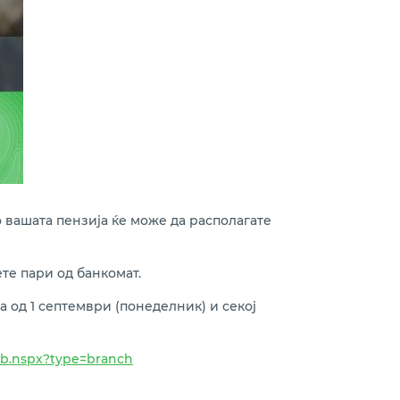
о вашата пензија ќе може да располагате
ете пари од банкомат.
а од 1 септември (понеделник) и секој
kb.nspx?type=branch