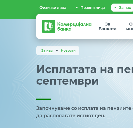
Физички лица
Правни лица
За нас
Комерцијална
За
О
банка
Банката
ин
За нас
Новости
Исплатата на пе
септември
Започнуваме со исплата на пензиите 
да располагате истиот ден.