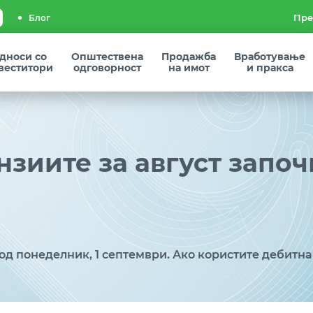
Блог
дноси со
Општествена
Продажба
Вработување
веститори
одговорност
на имот
и пракса
нзиите за август започ
од понеделник, 1 септември. Ако користите дебитна