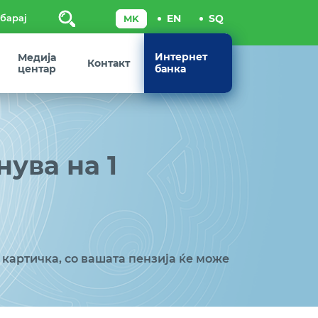
Пребарај
Интернет
Медија
Контакт
центар
банка
нува на 1
 картичка, со вашата пензија ќе може