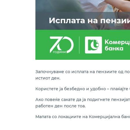
Започнуваме со исплата на пензиите од по
истиот ден.
Користете ја безбедно и удобно – плаќајте
Ако повеќе сакате да ја подигнете пензија
работен ден после тоа.
Мапата со локациите на Комерцијална банк