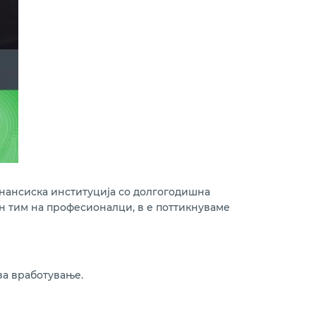
инансиска институција со долгогодишна
ен тим на професионалци, в е поттикнуваме
за вработување.