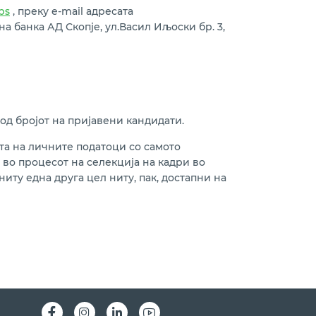
bs
, преку e-mail
адресата
а банка АД Скопје, ул.Васил Иљоски бр. 3,
 од бројот на пријавени кандидати.
та на личните податоци со самото
 во процесот на селекција на кадри во
иту една друга цел ниту, пак, достапни на