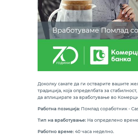
Доколку сакате да ги остварите вашите ж
традиција, која определбата за стабилнос
да аплицирате за вработување во Комерциј
Работна позиција:
Помлад соработник - Cas
Тип на вработување:
На определено време 
Работно време:
40 часа неделно.