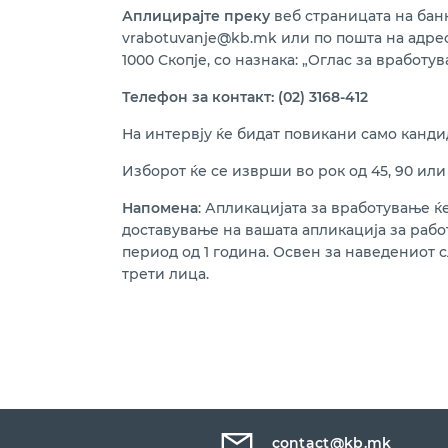
Аплицирајте преку
веб страницата на бан
vrabotuvanje@kb.mk или по пошта на адрес
1000 Скопје, со назнака: „Oглас за вработу
Телефон за контакт: (02) 3168-412
На интервју ќе бидат повикани само кандид
Изборот ќе се изврши во рок од 45, 90 или
Напомена
: Апликацијата за вработување ќ
доставување на вашата апликација за рабо
период од 1 година. Освен за наведениот с
трети лица.
contact@kb.mk