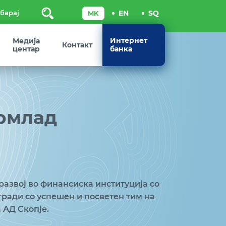
Пребарај
Интернет
Медија
Контакт
центар
банка
Помлад
развој во финансиска институција со
гради со успешен и посветен тим на
 АД Скопје.