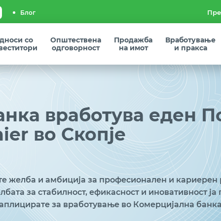
Блог
дноси со
Општествена
Продажба
Вработување
веститори
одговорност
на имот
и пракса
анка вработува еден 
ier во Скопје
те желба и амбиција за професионален и кариерен 
лбата за стабилност, ефикасност и иновативност ја 
 аплицирате за вработување во Комерцијална банка