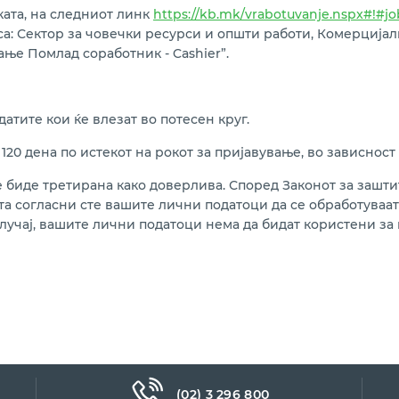
ката, на следниот линк
https://kb.mk/vrabotuvanje.nspx#!#jo
а: Сектор за човечки ресурси и општи работи,
Комерцијалн
вање Помлад соработник - Cashier”.
атите кои ќе влезат во потесен круг.
 120 дена по истекот на рокот за пријавување, во зависност
е биде третирана како доверлива. Според Законот за зашти
та согласни сте вашите лични податоци да се обработуваат
лучај, вашите лични податоци нема да бидат користени за н
(02) 3 296 800