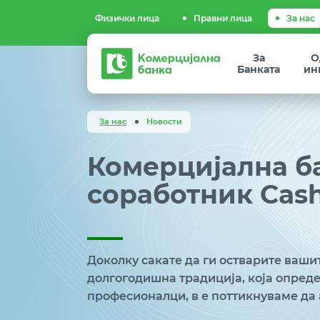
Физички лица
Правни лица
За нас
Комерцијална
За
О
банка
Банката
ин
За нас
Новости
Комерцијална б
соработник Cash
Доколку сакате да ги остварите ваши
долгогодишна традиција, која опреде
професионалци, в е поттикнуваме да