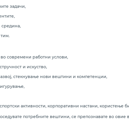
ите задачи,
ентите,
 средина,
тим.
 во современи работни услови,
стручност и искуство,
азвој, стекнување нови вештини и компетенции,
игурување,
спортски активности, корпоративни настани, користење би
поседувате потребните вештини, се препознавате во овие 