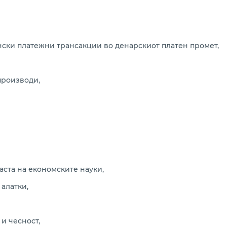
ски платежни трансакции во денарскиот платен промет,
производи,
обности:
ста на економските науки,
 алатки,
и чесност,