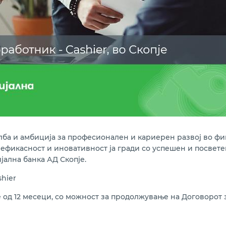
елба и амбиција за професионален и кариерен развој во ф
т, ефикасност и иновативност ја гради со успешен и посвет
ална банка АД Скопје.
hier
од 12 месеци, со можност за продолжување на Договорот 