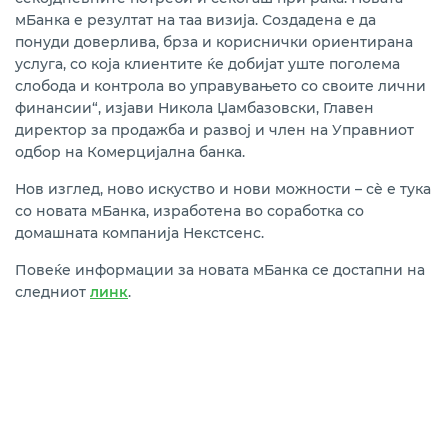
мБанка е резултат на таа визија. Создадена е да
понуди доверлива, брза и кориснички ориентирана
услуга, со која клиентите ќе добијат уште поголема
слобода и контрола во управувањето со своите лични
финансии“, изјави Никола Џамбазовски, Главен
директор за продажба и развој и член на Управниот
одбор на Комерцијална банка.
Нов изглед, ново искуство и нови можности – сè е тука
со новата мБанка, изработена во соработка со
домашната компанија Некстсенс.
Повеќе информации за новата мБанка се достапни на
следниот
линк
.