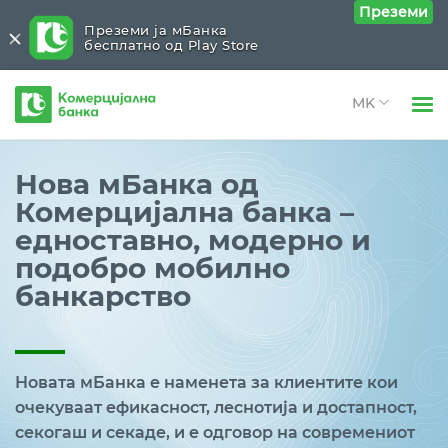
Преземи
Преземи ја мБанка
бесплатно од Play Store
Комерцијална
банка
Open 
Физички лица
Нова мБанка од
Open 
Комерцијална банка –
Правни лица
едноставно, модерно и
Open 
За нас
подобро мобилно
Open 
банкарство
Блог
Новата мБанка е наменета за клиентите кои
очекуваат ефикасност, леснотија и достапност,
секогаш и секаде, и е одговор на современиот