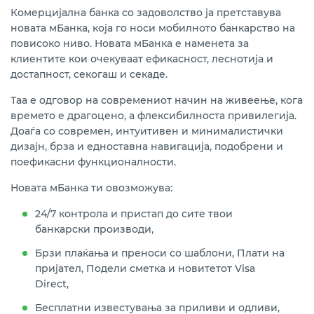
Комерцијална банка со задоволство ја претставува
новата мБанка, која го носи мобилното банкарство на
повисоко ниво. Новата мБанка е наменета за
клиентите кои очекуваат ефикасност, леснотија и
достапност, секогаш и секаде.
Таа е одговор на современиот начин на живеење, кога
времето е драгоцено, а флексибилноста привилегија.
Доаѓа со современ, интуитивен и минималистички
дизајн, брза и едноставна навигација, подобрени и
поефикасни функционалности.
Новата мБанка ти овозможува:
24/7 контрола и пристап до сите твои
банкарски производи,
Брзи плаќања и преноси со шаблони, Плати на
пријател, Подели сметка и новитетот Visa
Direct,
Бесплатни известувања за приливи и одливи,