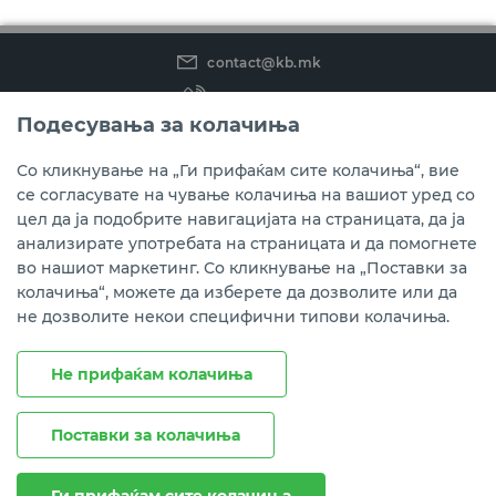
contact@kb.mk
(02) 3 296 800
Подесувања за колачиња
Instagram
LinkedIn
Youtube
Со кликнување на „Ги прифаќам сите колачиња“, вие
се согласувате на чување колачиња на вашиот уред со
Преземете ја мобилната апликација мБанка.
цел да ја подобрите навигацијата на страницата, да ја
анализирате употребата на страницата и да помогнете
во нашиот маркетинг. Со кликнување на „Поставки за
колачиња“, можете да изберете да дозволите или да
не дозволите некои специфични типови колачиња.
Не прифаќам колачиња
Поставки за колачиња
Правни напомени
Политика на приватност
Политика за колачиња