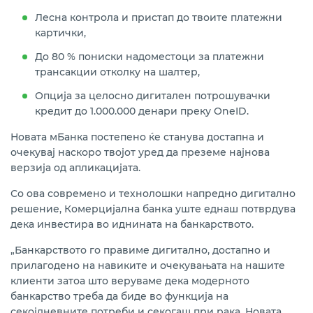
Лесна контрола и пристап до твоите платежни
картички,
До 80 % пониски надоместоци за платежни
трансакции отколку на шалтер,
Опција за целосно дигитален потрошувачки
кредит до 1.000.000 денари преку OneID.
Новата мБанка постепено ќе станува достапна и
очекувај наскоро твојот уред да преземе најнова
верзија од апликацијата.
Со ова современо и технолошки напредно дигитално
решение, Комерцијална банка уште еднаш потврдува
дека инвестира во иднината на банкарството.
„Банкарството го правиме дигитално, достапно и
прилагодено на навиките и очекувањата на нашите
клиенти затоа што веруваме дека модерното
банкарство треба да биде во функција на
секојдневните потреби и секогаш при рака. Новата