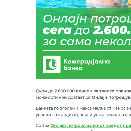
Дури до
2.600.000 денари за твоите плано
можности кои доаѓаат со
Онлајн потрошув
Банката го зголеми максималниот износ на
услови за кредитирање и уште посилна ф
Со тоа
Онлајн потрошувачкиот кредит пр