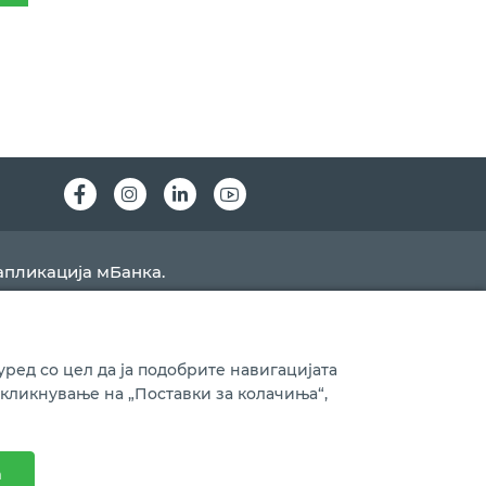
Instagram
LinkedIn
Youtube
апликација мБанка.
ред со цел да ја подобрите навигацијата
 кликнување на „Поставки за колачиња“,
Ажурирано на
07.08.2026
а
Изработено од
Nextsense
| Дизајн од
ЕПП