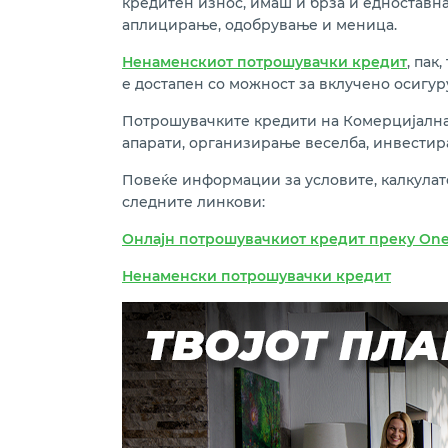
кредитен износ, имаш и брза и едноставн
аплицирање, одобрување и меница.
Ненаменскиот потрошувачки кредит
, пак
е достапен со можност за вклучено осигу
Потрошувачките кредити на Комерцијална 
апарати, организирање веселба, инвестир
Повеќе информации за условите,
калкулат
следните линкови:
Онлајн потрошувачкиот кредит преку
One
Ненаменски потрошувачки кредит