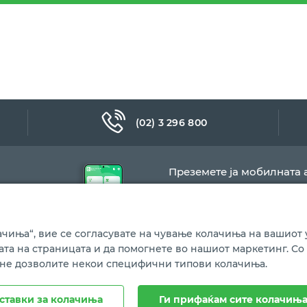
(02) 3 296 800
Преземете ја мобилната 
чиња“, вие се согласувате на чување колачиња на вашиот у
бата на страницата и да помогнете во нашиот маркетинг. Со
 не дозволите некои специфични типови колачиња.
Политика за колачиња
ставки за колачиња
Ги прифаќам сите колачињ
ина.
Сите права се задржани.