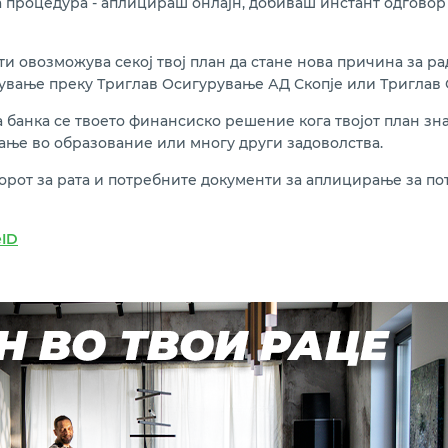
а процедура - аплицираш онлајн, добиваш инстант одговор
, ти овозможува секој твој план да стане нова причина за 
рување преку Триглав Осигурување АД Скопје или Триглав
банка се твоето финансиско решение кога твојот план зн
ање во образование или многу други задоволства.
орот за рата
и потребните документи за аплицирање за по
ID