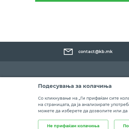
contact@kb.mk
Подесувања за колачиња
Со кликнување на „Ги прифаќам сите кола
на страницата, да ја анализирате употре
можете да изберете да дозволите или да
Правни напомени
Политика на приватност
Не прифаќам колачиња
По
Copyright © Комерцијална банка АД Скопје, 2021 год