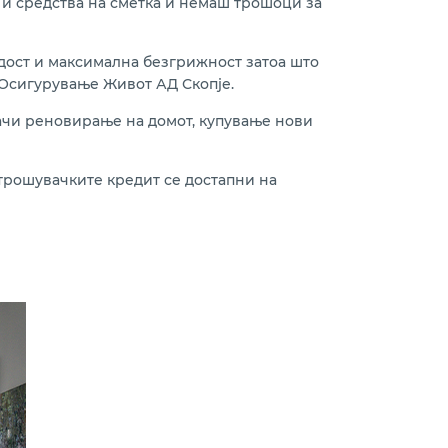
 и средства на сметка и немаш трошоци за
радост и максимална безгрижност затоа што
 Осигурување Живот АД Скопје.
ачи реновирање на домот, купување нови
трошувачките кредит се достапни на