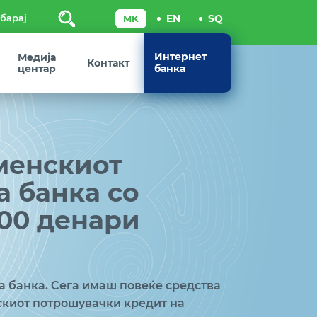
Пребарај
Интернет
Медија
Контакт
центар
банка
менскиот
 банка со
000 денари
а банка. Сега имаш повеќе средства
скиот потрошувачки кредит на