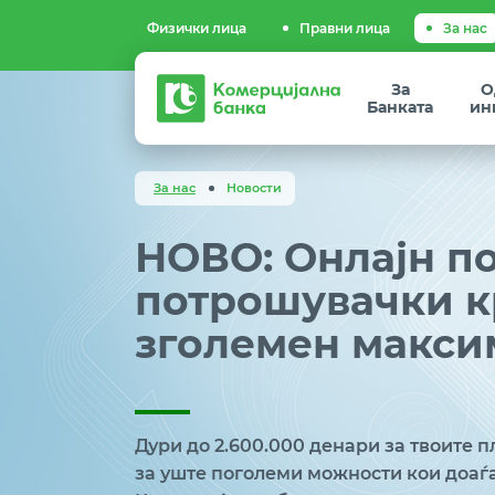
Физички лица
Правни лица
За нас
Комерцијална
За
О
банка
Банката
ин
За нас
Новости
НОВО: Онлајн п
потрошувачки к
зголемен максим
Дури до 2.600.000 денари за твоите 
за уште поголеми можности кои доаѓ