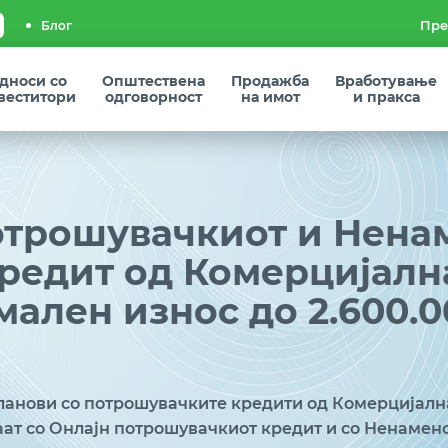
Блог
дноси со
Општествена
Продажба
Вработување
веститори
одговорност
на имот
и пракса
отрошувачкиот и Нена
редит од Комерцијална
ален износ до 2.600.
планови со потрошувачките кредити од Комерцијалн
аат со Онлајн потрошувачкиот кредит и со Ненамен