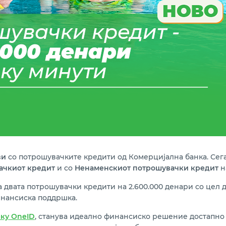
ви
со потрошувачките кредити од Комерцијална банка. Сег
ачкиот кредит
и со
Ненаменскиот потрошувачки кредит
н
 двата потрошувачки кредити на 2.600.000 денари со цел 
инансиска поддршка.
еку
OneID
, станува идеално финансиско решение достапно 