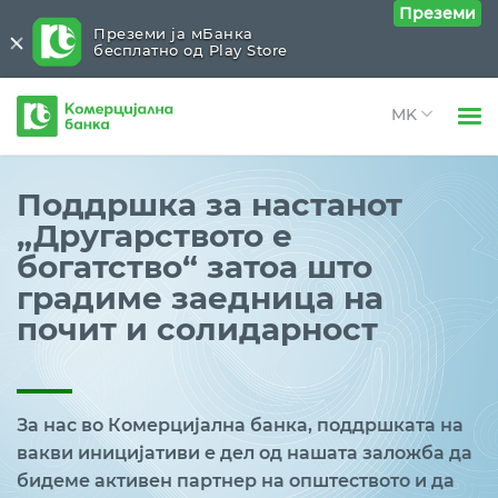
Преземи
Преземи ја мБанка
бесплатно од Play Store
Комерцијална
банка
Open 
Физички лица
Поддршка за настанот
Open 
„Другарството е
Правни лица
богатство“ затоа што
Open 
За нас
градиме заедница на
Open 
почит и солидарност
Блог
За нас во Комерцијална банка, поддршката на
вакви иницијативи е дел од нашата заложба да
бидеме активен партнер на општеството и да