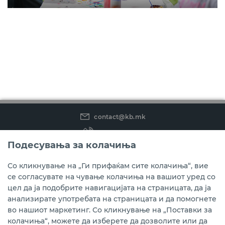
contact@kb.mk
(02) 3 296 800
Подесувања за колачиња
Instagram
LinkedIn
Youtube
Со кликнување на „Ги прифаќам сите колачиња“, вие
се согласувате на чување колачиња на вашиот уред со
Преземете ја мобилната апликација мБанка.
цел да ја подобрите навигацијата на страницата, да ја
анализирате употребата на страницата и да помогнете
во нашиот маркетинг. Со кликнување на „Поставки за
колачиња“, можете да изберете да дозволите или да