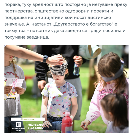
порака, туку вредност што постојано ја негуваме преку
партнерства, општествено одговорни проекти и
поддршка на иницијативи кои носат вистинско
значење. А, настанот „Другарството е богатство“ е
токму тоа – потсетник дека заедно се гради посилна и
похумана заедница.