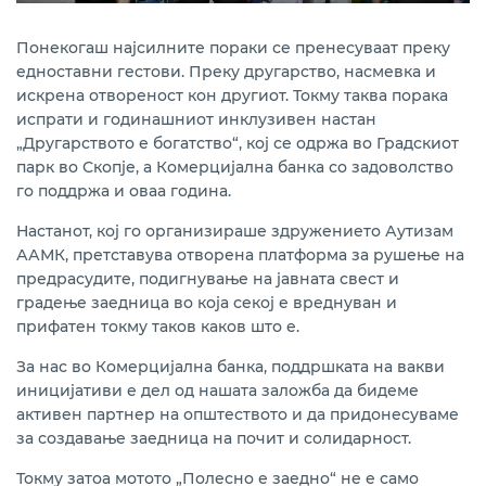
Понекогаш најсилните пораки се пренесуваат преку
едноставни гестови. Преку другарство, насмевка и
искрена отвореност кон другиот. Токму таква порака
испрати и годинашниот инклузивен настан
„Другарството е богатство“, кој се одржа во Градскиот
парк во Скопје, а Комерцијална банка со задоволство
го поддржа и оваа година.
Настанот, кој го организираше здружението Аутизам
ААМК, претставува отворена платформа за рушење на
предрасудите, подигнување на јавната свест и
градење заедница во која секој е вреднуван и
прифатен токму таков каков што е.
За нас во Комерцијална банка, поддршката на вакви
иницијативи е дел од нашата заложба да бидеме
активен партнер на општеството и да придонесуваме
за создавање заедница на почит и солидарност.
Токму затоа мотото „Полесно е заедно“ не е само